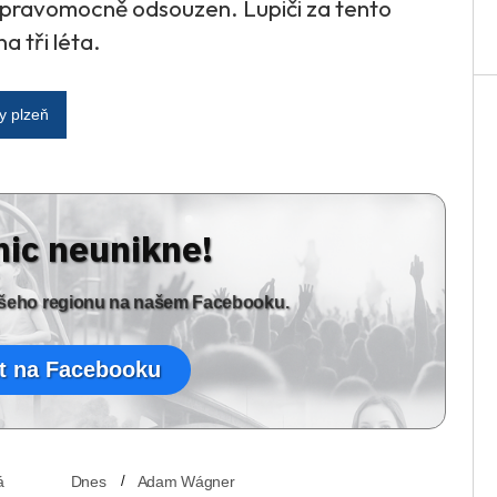
ch pravomocně odsouzen. Lupiči za tento
a tři léta.
y plzeň
nic neunikne!
vašeho regionu na našem Facebooku.
t na Facebooku
á
Dnes
Adam Wágner