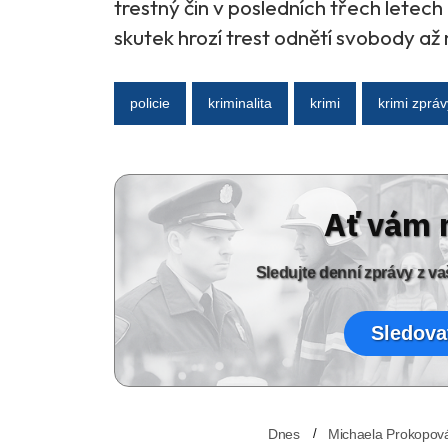
trestný čin v posledních třech lete
skutek hrozí trest odnětí svobody až n
policie
kriminalita
krimi
krimi zpráv
Ať vám 
Sledujte denní zprávy z 
Sledova
Dnes
Michaela Prokopov