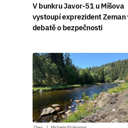
V bunkru Javor-51 u Míšova
vystoupí exprezident Zeman 
debatě o bezpečnosti
Dnes
Michaela Prokopová