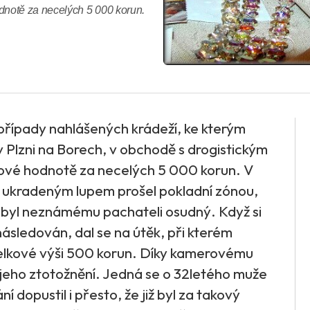
notě za necelých 5 000 korun.
 případy nahlášených krádeží, ke kterým
v Plzni na Borech, v obchodě s drogistickým
lkové hodnotě za necelých 5 000 korun. V
ukradeným lupem prošel pokladní zónou,
již byl neznámému pachateli osudný. Když si
následován, dal se na útěk, při kterém
celkové výši 500 korun. Díky kamerovému
jeho ztotožnění. Jedná se o 32letého muže
í dopustil i přesto, že již byl za takový