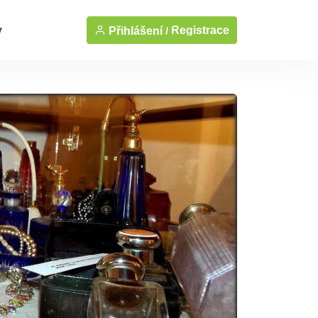
y
Registrace
Přihlášení /