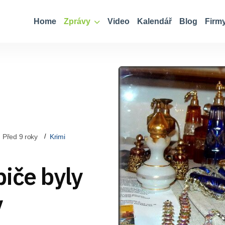
Home
Zprávy
Video
Kalendář
Blog
Firm
Před 9 roky
Krimi
iče byly
y