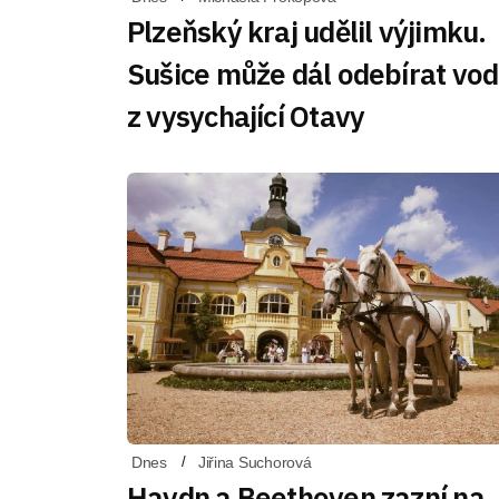
Plzeňský kraj udělil výjimku.
Sušice může dál odebírat vo
z vysychající Otavy
Dnes
Jiřina Suchorová
Haydn a Beethoven zazní na