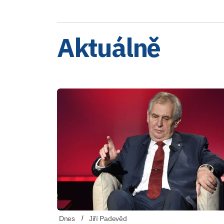
Aktuálně
Dnes
Jiří Padevěd