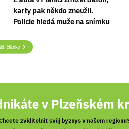
karty pak někdo zneužil.
Policie hledá muže na snímku
lší články
nikáte v Plzeňském kr
Chcete zviditelnit svůj byznys v našem regionu