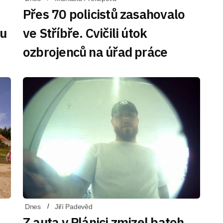
Přes 70 policistů zasahovalo
du
ve Stříbře. Cvičili útok
ozbrojenců na úřad práce
Dnes
Jiří Padevěd
Z auta v Plánici zmizel batoh,