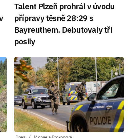
Talent Plzeň prohrál v úvodu
v
přípravy těsně 28:29 s
Bayreuthem. Debutovaly tři
posily
Dnes
Michaela Prokopová