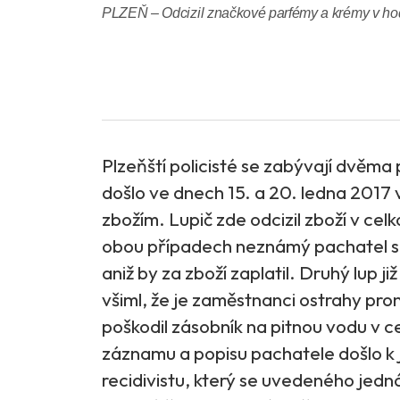
PLZEŇ – Odcizil značkové parfémy a krémy v hod
Plzeňští policisté se zabývají dvěma
došlo ve dnech 15. a 20. ledna 2017 
zbožím. Lupič zde odcizil zboží v ce
obou případech neznámý pachatel s 
aniž by za zboží zaplatil. Druhý lup 
všiml, že je zaměstnanci ostrahy pro
poškodil zásobník na pitnou vodu v 
záznamu a popisu pachatele došlo k 
recidivistu, který se uvedeného jednán