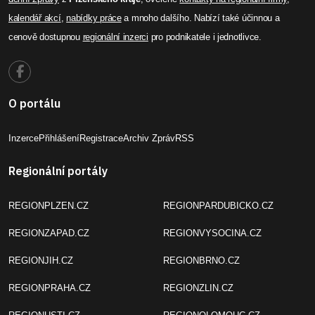
kalendář akcí
,
nabídky práce
a mnoho dalšího. Nabízí také účinnou a
cenově dostupnou
regionální inzerci
pro podnikatele i jednotlivce.
O portálu
Inzerce
Přihlášení
Registrace
Archiv Zpráv
RSS
Regionální portály
REGIONPLZEN.CZ
REGIONPARDUBICKO.CZ
REGIONZAPAD.CZ
REGIONVYSOCINA.CZ
REGIONJIH.CZ
REGIONBRNO.CZ
REGIONPRAHA.CZ
REGIONZLIN.CZ