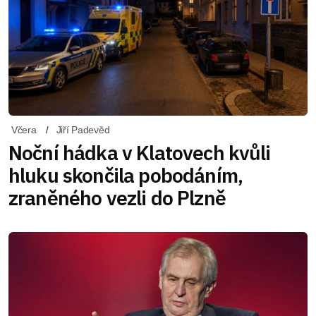
Včera
Jiří Padevěd
Noční hádka v Klatovech kvůli
hluku skončila pobodáním,
zraněného vezli do Plzně