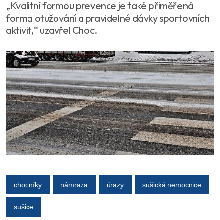
„Kvalitní formou prevence je také přiměřená
forma otužování a pravidelné dávky sportovních
aktivit,“ uzavřel Choc.
chodníky
námraza
úrazy
sušická nemocnice
sušice