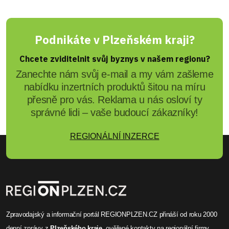
Podnikáte v Plzeňském kraji?
Chcete zviditelnit svůj byznys v našem regionu?
Zanechte nám svůj e-mail a my vám zašleme
nabídku inzertních produktů šitou na míru
přesně pro vás. Reklama u nás osloví ty
správné lidi – vaše budoucí zákazníky!
REGIONÁLNÍ INZERCE
Zpravodajský a informační portál REGIONPLZEN.CZ přináší od roku 2000
denní zprávy
z
Plzeňského kraje
, ověřené
kontakty na regionální firmy
,