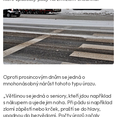
Oproti prosincovým dnům se jedná o
mnohonásobný nárůst tohoto typu úrazu.
„Většinou se jedná o seniory, kteří jdou například
s nákupem a ujede jim noha. Při pádu si například
zlomí zápěstí nebo krček, praští se do hlavy,
upadnou do bezvědomí. Počty úrazů začaly