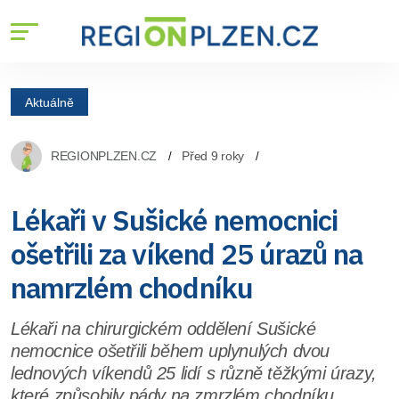
Aktuálně
REGIONPLZEN.CZ
Před 9 roky
Lékaři v Sušické nemocnici
ošetřili za víkend 25 úrazů na
namrzlém chodníku
Lékaři na chirurgickém oddělení Sušické
nemocnice ošetřili během uplynulých dvou
lednových víkendů 25 lidí s různě těžkými úrazy,
které způsobily pády na zmrzlém chodníku.