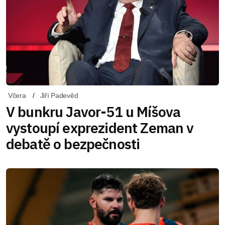
Včera
Jiří Padevěd
V bunkru Javor-51 u Míšova
vystoupí exprezident Zeman v
debatě o bezpečnosti