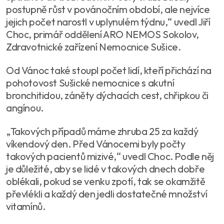
postupně růst v povánočním období, ale nejvíce
jejich počet narostl v uplynulém týdnu,“ uvedl Jiří
Choc, primář oddělení ARO NEMOS Sokolov,
Zdravotnické zařízení Nemocnice Sušice.
Od Vánoc také stoupl počet lidí, kteří přichází na
pohotovost Sušické nemocnice s akutní
bronchitidou, záněty dýchacích cest, chřipkou či
angínou.
„Takových případů máme zhruba 25 za každý
víkendový den. Před Vánocemi byly počty
takových pacientů mizivé,“ uvedl Choc. Podle něj
je důležité, aby se lidé v takových dnech dobře
oblékali, pokud se venku zpotí, tak se okamžitě
převlékli a každý den jedli dostatečné množství
vitamínů.