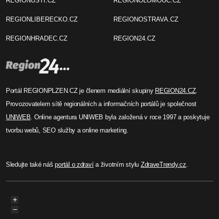
REGIONUSTI.CZ
REGIONOLOMOUC.CZ
REGIONLIBERECKO.CZ
REGIONOSTRAVA.CZ
REGIONHRADEC.CZ
REGION24.CZ
Portál REGIONPLZEN.CZ je členem mediální skupiny
REGION24.CZ
.
Provozovatelem sítě regionálních a informačních portálů je společnost
UNIWEB
. Online agentura UNIWEB byla založená v roce 1997 a poskytuje
tvorbu webů, SEO služby a online marketing.
Sledujte také náš
portál o zdraví
a životním stylu
ZdraveTrendy.cz
.
+
−