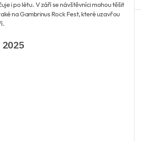
e i po létu. V září se návštěvníci mohou těšit
 také na Gambrinus Rock Fest, které uzavřou
í.
i 2025