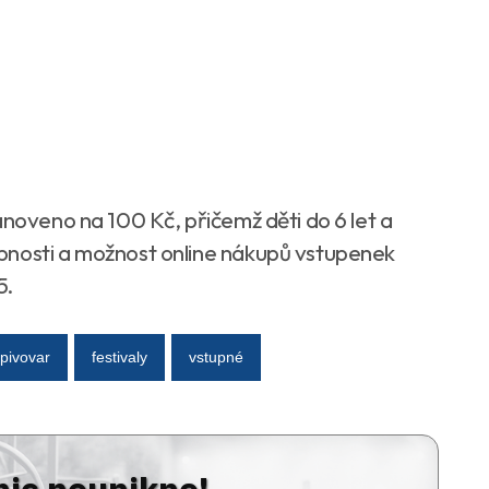
anoveno na 100 Kč, přičemž děti do 6 let a
bnosti a možnost online nákupů vstupenek
5.
 pivovar
festivaly
vstupné
nic neunikne!