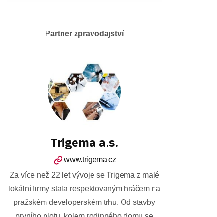
Partner zpravodajství
Trigema a.s.
www.trigema.cz
Za více než 22 let vývoje se Trigema z malé
lokální firmy stala respektovaným hráčem na
pražském developerském trhu. Od stavby
prvního plotu, kolem rodinného domu se