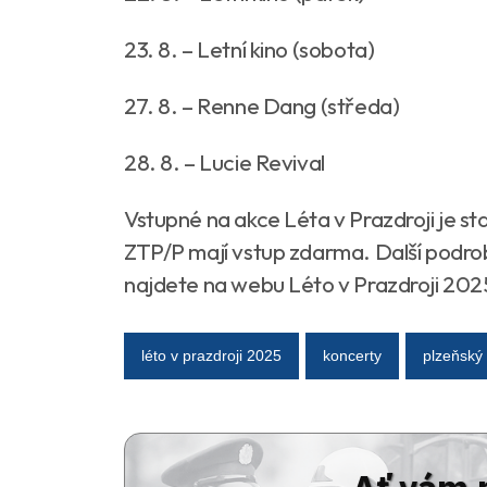
23. 8. – Letní kino (sobota)
27. 8. – Renne Dang (středa)
28. 8. – Lucie Revival
Vstupné na akce Léta v Prazdroji je st
ZTP/P mají vstup zdarma. Další podro
najdete na webu Léto v Prazdroji 202
léto v prazdroji 2025
koncerty
plzeňský
Ať vám 