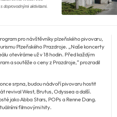
n s doprovodnými aktivitami.
program pro návštěvníky plzeňského pivovaru,
 turismu Plzeňského Prazdroje. „Naše koncerty
reálu otevíráme už v 18 hodin. Před každým
m a soutěže o ceny z Prazdroje,“ prozradil
konce srpna, budou nádvoří pivovaru hostit
t revival West, Brutus, Odyssea a další.
osté jako Abba Stars, POPs a Renne Dang.
tuálními filmovými hity.