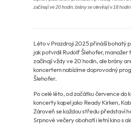
začínají ve 20 hodin, brány se otevírají v 18 hodi
Léto v Prazdroji 2025 přináší bohatý 
jak potvrdil Rudolf Šlehofer, manažer
začínají vždy ve 20 hodin, ale brány a
koncertem nabízíme doprovodný progra
Šlehofer.
Po celé léto, od začátku července do 
koncerty kapel jako Ready Kirken, Kabá
Zároveň se každou středu představí h
Srpnové večery obohatí i letní kino s ak