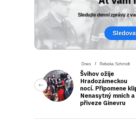
Sledujte denní zprávy z 
Sledova
Dnes
Rebeka Schmidt
Švihov ožije
Hradozámeckou
nocí. Připomene kli
Nenasytný mnich a
přiveze Ginevru