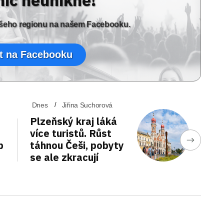
vašeho regionu na našem Facebooku.
t na Facebooku
Dnes
Jiřina Suchorová
Plzeňský kraj láká
více turistů. Růst
p
táhnou Češi, pobyty
se ale zkracují