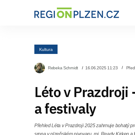
Kultura
Rebeka Schmidt
16.06.2025 11:23
Před
Léto v Prazdroji 
a festivaly
Přehled Léta v Prazdroji 2025 zahrnuje bohatý p
srpna v plzeňském pivovaru, mj. Ready Kirken a 