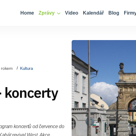
Home
Zprávy
Video
Kalendář
Blog
Firm
 rokem
Kultura
- koncerty
rogram koncertů od července do
Kabát revival West. Akce