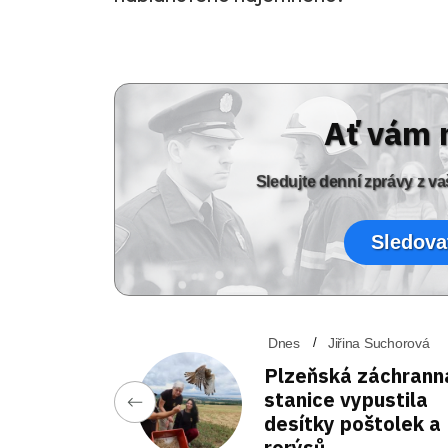
Ať vám 
Sledujte denní zprávy z 
Sledova
Dnes
Jiřina Suchorová
Plzeňská záchrann
stanice vypustila
desítky poštolek a
rorýsů