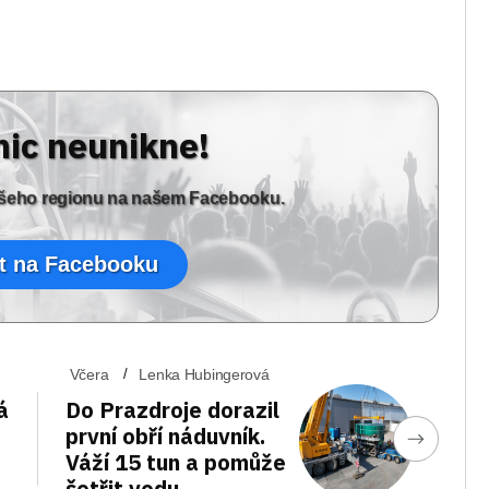
nic neunikne!
vašeho regionu na našem Facebooku.
t na Facebooku
Včera
Lenka Hubingerová
á
Do Prazdroje dorazil
první obří náduvník.
Váží 15 tun a pomůže
šetřit vodu