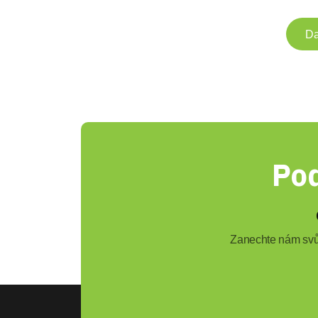
Da
Pod
Zanechte nám svůj