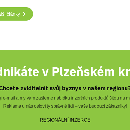
lší články
nikáte v Plzeňském kr
Chcete zviditelnit svůj byznys v našem regionu
 e-mail a my vám zašleme nabídku inzertních produktů šitou na mí
Reklama u nás osloví ty správné lidi – vaše budoucí zákazníky!
REGIONÁLNÍ INZERCE