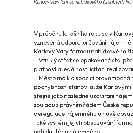
Karlovy Vary formou nabídkového řízení, tedy licit
V průběhu letošního roku se v Karlo
vznesená odpůrci určování nájemnéh
Karlovy Vary formou nabídkového řízen
Vzniklý střet se opakovaně stal pře
platnost a legálnost licitací realiz
Město má k dispozici pravomocná ro
pochybností stanovila, že Karlovými
stejně jako následné uzavírání náje
souladu s právním řádem České repub
deregulace nájemného u nově obsaz
také systém jejich obsazování formou 
nabídnutého nájemného.