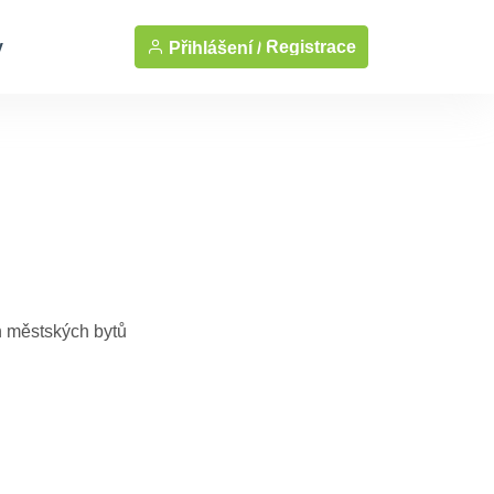
y
Registrace
Přihlášení /