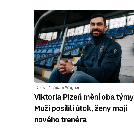
Dnes
Adam Wágner
Viktoria Plzeň mění oba týmy
Muži posílili útok, ženy mají
nového trenéra