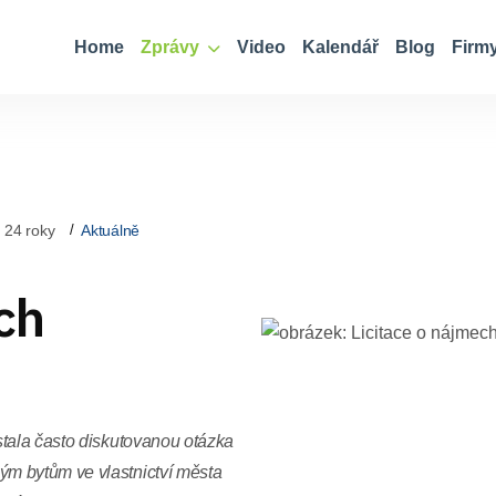
Home
Zprávy
Video
Kalendář
Blog
Firm
 24 roky
Aktuálně
ch
stala často diskutovanou otázka
m bytům ve vlastnictví města