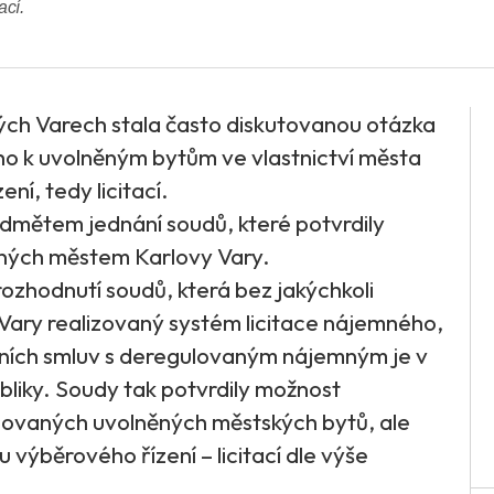
ací.
vých Varech stala často diskutovanou otázka
o k uvolněným bytům ve vlastnictví města
í, tedy licitací.
dmětem jednání soudů, které potvrdily
ovaných městem Karlovy Vary.
zhodnutí soudů, která bez jakýchkoli
 Vary realizovaný systém licitace nájemného,
mních smluv s deregulovaným nájemným je v
liky. Soudy tak potvrdily možnost
ovaných uvolněných městských bytů, ale
výběrového řízení – licitací dle výše