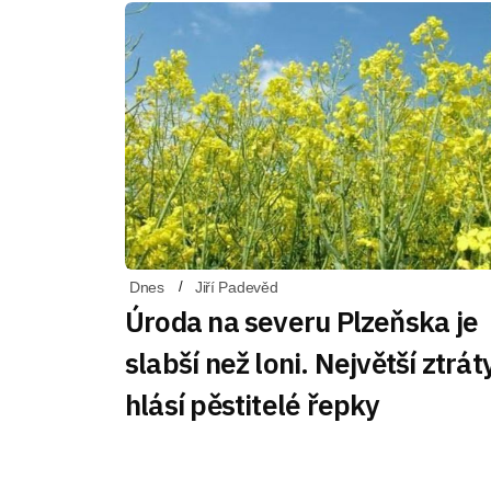
Dnes
Jiří Padevěd
Úroda na severu Plzeňska je
slabší než loni. Největší ztrát
hlásí pěstitelé řepky