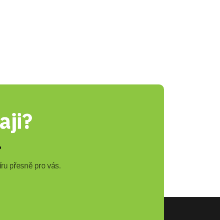
aji?
?
ru přesně pro vás.