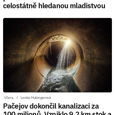
celostátně hledanou mladistvou
Včera
Lenka Hubingerová
Pačejov dokončil kanalizaci za
100 milionů. Vzniklo 9,2 km stok a