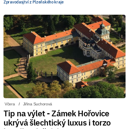
Zpravodasjtví z Plzeňského kraje
Včera
Jiřina Suchorová
Tip na výlet - Zámek Hořovice
ukrývá šlechtický luxus i torzo