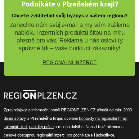
Podnikáte v Plzeňském kraji?
Chcete zviditelnit svůj byznys v našem regionu?
Zanechte nám svůj e-mail a my vám zašleme
nabídku inzertních produktů šitou na míru
přesně pro vás. Reklama u nás osloví ty
správné lidi – vaše budoucí zákazníky!
REGIONÁLNÍ INZERCE
Zpravodajský a informační portál REGIONPLZEN.CZ přináší od roku 2000
denní zprávy
z
Plzeňského kraje
, ověřené
kontakty na regionální firmy
,
kalendář akcí
,
nabídky práce
a mnoho dalšího. Nabízí také účinnou a
cenově dostupnou
regionální inzerci
pro podnikatele i jednotlivce.