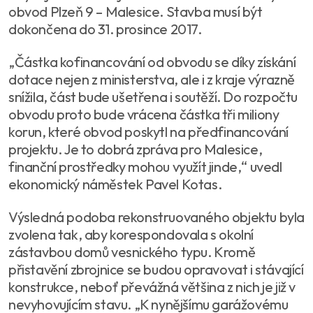
obvod Plzeň 9 – Malesice. Stavba musí být
dokončena do 31. prosince 2017.
„Částka kofinancování od obvodu se díky získání
dotace nejen z ministerstva, ale i z kraje výrazně
snížila, část bude ušetřena i soutěží. Do rozpočtu
obvodu proto bude vrácena částka tři miliony
korun, které obvod poskytl na předfinancování
projektu. Je to dobrá zpráva pro Malesice,
finanční prostředky mohou využít jinde,“ uvedl
ekonomický náměstek Pavel Kotas.
Výsledná podoba rekonstruovaného objektu byla
zvolena tak, aby korespondovala s okolní
zástavbou domů vesnického typu. Kromě
přistavění zbrojnice se budou opravovat i stávající
konstrukce, neboť převážná většina z nich je již v
nevyhovujícím stavu. „K nynějšímu garážovému