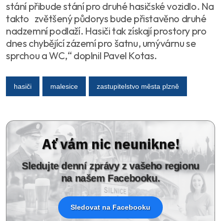
stání přibude stání pro druhé hasičské vozidlo. Na
takto zvětšený půdorys bude přistavěno druhé
nadzemní podlaží. Hasiči tak získají prostory pro
dnes chybějící zázemí pro šatnu, umývárnu se
sprchou a WC,“ doplnil Pavel Kotas.
hasiči
malesice
zastupitelstvo města plzně
Ať vám nic neunikne!
Sledujte denní zprávy z vašeho regionu
na našem Facebooku.
Sledovat na Facebooku