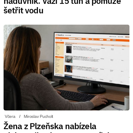
náduvník. Váží 15 tun a pomůže
šetřit vodu
Včera
Miroslav Pucholt
Žena z Plzeňska nabízela