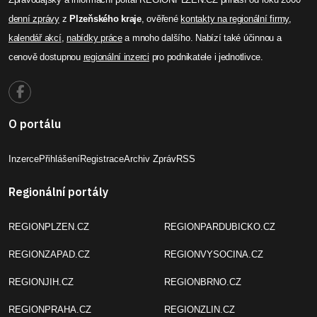
denní zprávy
z
Plzeňského kraje
, ověřené
kontakty na regionální firmy
,
kalendář akcí
,
nabídky práce
a mnoho dalšího. Nabízí také účinnou a
cenově dostupnou
regionální inzerci
pro podnikatele i jednotlivce.
O portálu
Inzerce
Přihlášení
Registrace
Archiv Zpráv
RSS
Regionální portály
REGIONPLZEN.CZ
REGIONPARDUBICKO.CZ
REGIONZAPAD.CZ
REGIONVYSOCINA.CZ
REGIONJIH.CZ
REGIONBRNO.CZ
REGIONPRAHA.CZ
REGIONZLIN.CZ