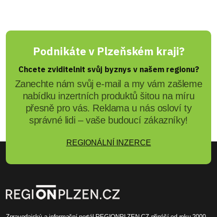
Podnikáte v Plzeňském kraji?
Chcete zviditelnit svůj byznys v našem regionu?
Zanechte nám svůj e-mail a my vám zašleme
nabídku inzertních produktů šitou na míru
přesně pro vás. Reklama u nás osloví ty
správné lidi – vaše budoucí zákazníky!
REGIONÁLNÍ INZERCE
Zpravodajský a informační portál REGIONPLZEN.CZ přináší od roku 2000