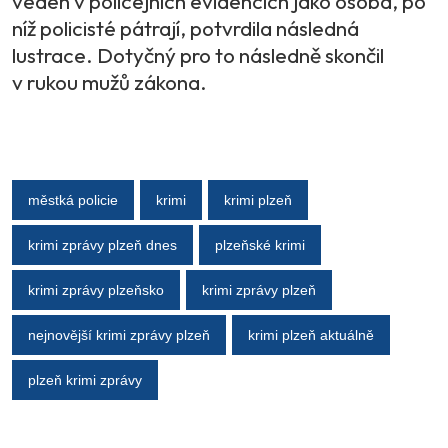
veden v policejních evidencích jako osoba, po
níž policisté pátrají, potvrdila následná
lustrace. Dotyčný pro to následně skončil
v rukou mužů zákona.
městká policie
krimi
krimi plzeň
krimi zprávy plzeň dnes
plzeňské krimi
krimi zprávy plzeňsko
krimi zprávy plzeň
nejnovější krimi zprávy plzeň
krimi plzeň aktuálně
plzeň krimi zprávy