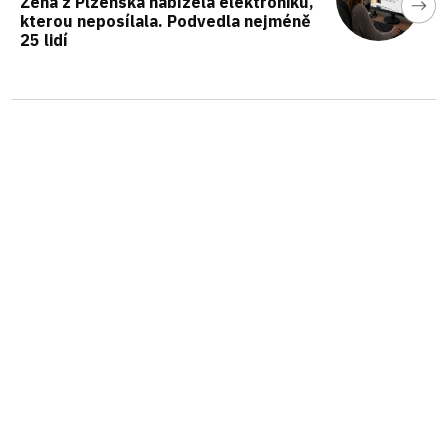
Žena z Plzeňska nabízela elektroniku,
kterou neposílala. Podvedla nejméně
25 lidí