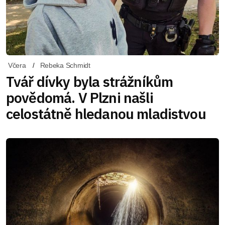
Včera
Rebeka Schmidt
Tvář dívky byla strážníkům
povědomá. V Plzni našli
celostátně hledanou mladistvou