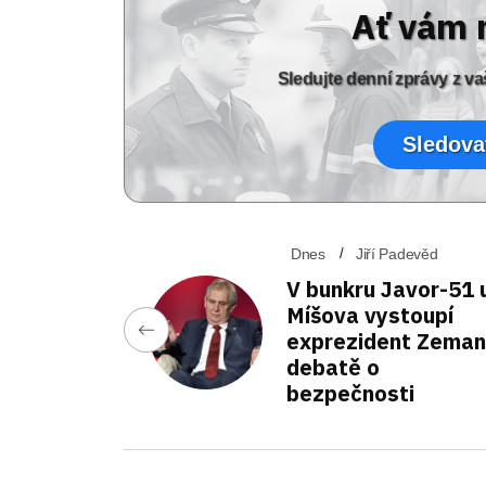
Ať vám 
Sledujte denní zprávy z 
Sledova
Dnes
Jiří Padevěd
V bunkru Javor-51 
Míšova vystoupí
exprezident Zeman
debatě o
bezpečnosti