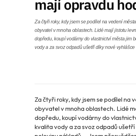
mají opravdu ho
Za čtyři roky, kdy jsem se podílel na vedení města 
obyvatel v mnoha oblastech. Lidé mají jistotu lev
dopředu, koupí vodárny do vlastnictví města jim 
vody a za svoz odpadů ušetří díky nové vyhlášce od
Za čtyři roky, kdy jsem se podílel na 
obyvatel v mnoha oblastech. Lidé maj
dopředu, koupí vodárny do vlastnict
kvalita vody a za svoz odpadů ušetří 
polovinu nákladů... Jsem přesvědčen