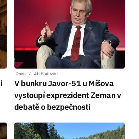
Dnes
Jiří Padevěd
i
V bunkru Javor-51 u Míšova
vystoupí exprezident Zeman v
debatě o bezpečnosti