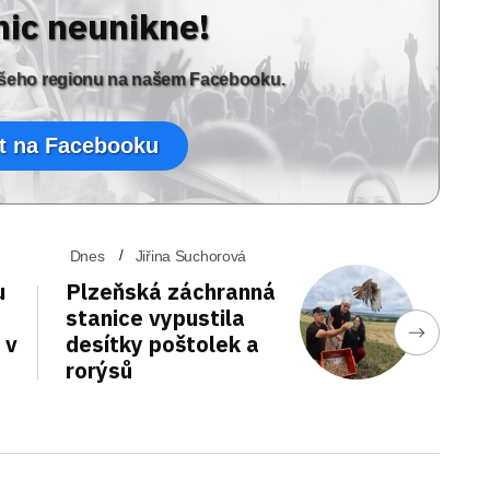
nic neunikne!
vašeho regionu na našem Facebooku.
t na Facebooku
Dnes
Jiřina Suchorová
u
Plzeňská záchranná
stanice vypustila
 v
desítky poštolek a
rorýsů