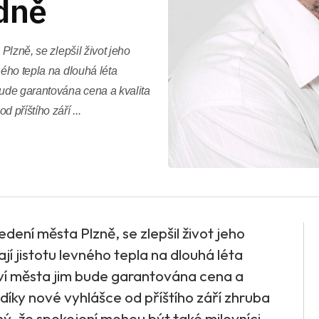
dně
Plzně, se zlepšil život jeho
ného tepla na dlouhá léta
bude garantována cena a kvalita
 příštího září ...
vedení města Plzně, se zlepšil život jeho
í jistotu levného tepla na dlouhá léta
ví města jim bude garantována cena a
díky nové vyhlášce od příštího září zhruba
ý, že spokojení mohou být také milovníci