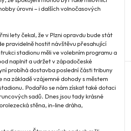
 hobby úrovni – i dalších volnočasových
mi lety čekal, že v Plzni opravdu bude stát
e pravidelně hostit návštěvu přesahující
strukci stadionu měli ve volebním programu a
 bod naplnit a udržet v západočeské
yní probíhá dostavba poslední části tribuny
 se na základě vzájemné dohody s městem
stadionu. Podařilo se nám získat také dotaci
 Štruncových sadů. Dnes jsou tady krásné
orolezecká stěna, in-line dráha,