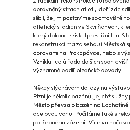
Z radikální rekonstrukce fotbalovéh
oprávněný strach atleti, kteří zde sdí
slíbil, že jim postavíme sportoviště
atletický stadion ve Skvrňanech, kte
který dokonce získal prestižní titul 
rekonstrukci má za sebou i Městská s
opravami na Prokopávce, nebo s výst
Vznikla i celá řada dalších sportovišť
významně podílí plzeňské obvody.
Někdy slýchávám dotazy na výstavbu
Plzni je několik bazénů, jejichž služb
Město převzalo bazén na Lochotíně 
ocelovou vanu. Počítáme také s reko
potřebného zázemí. Více volnočasový