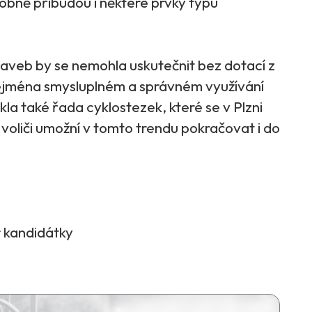
bně přibudou i některé prvky typu
aveb by se nemohla uskutečnit bez dotací z
 zejména smysluplném a správném využívání
ikla také řada cyklostezek, které se v Plzni
voliči umožní v tomto trendu pokračovat i do
r kandidátky