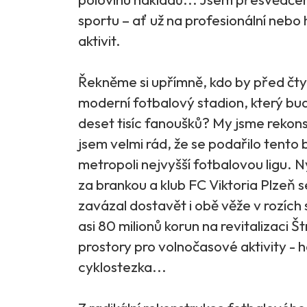
sportu – ať už na profesionální nebo
aktivit.
Řekněme si upřímně, kdo by před čtyř
moderní fotbalový stadion, který bud
deset tisíc fanoušků? My jsme rekon
jsem velmi rád, že se podařilo tento
metropoli nejvyšší fotbalovou ligu. N
za brankou a klub FC Viktoria Plzeň
zavázal dostavět i obě věže v rozích 
asi 80 milionů korun na revitalizaci
prostory pro volnočasové aktivity - h
cyklostezka...