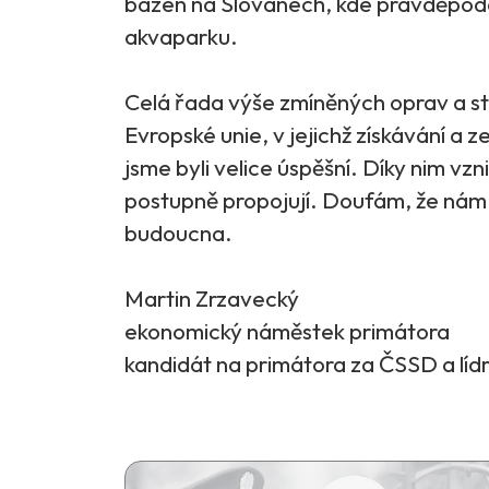
bazén na Slovanech, kde pravděpodo
akvaparku.
Celá řada výše zmíněných oprav a st
Evropské unie, v jejichž získávání a
jsme byli velice úspěšní. Díky nim vzn
postupně propojují. Doufám, že nám 
budoucna.
Martin Zrzavecký
ekonomický náměstek primátora
kandidát na primátora za ČSSD a líd