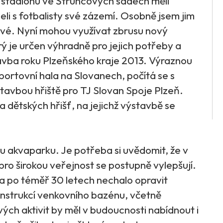
o stadionu ve Štruncových sadech měli
leli s fotbalisty své zázemí. Osobně jsem jim
 nové. Nyní mohou využívat zbrusu nový
rý je určen výhradně pro jejich potřeby a
Stavba roku Plzeňského kraje 2013. Výraznou
portovní hala na Slovanech, počítá se s
avbou hřiště pro TJ Slovan Spoje Plzeň.
 a dětských hřišť, na jejichž výstavbě se
 akvaparku. Je potřeba si uvědomit, že v
y pro širokou veřejnost se postupně vylepšují.
a po téměř 30 letech nechalo opravit
nstrukcí venkovního bazénu, včetně
ch aktivit by měl v budoucnosti nabídnout i