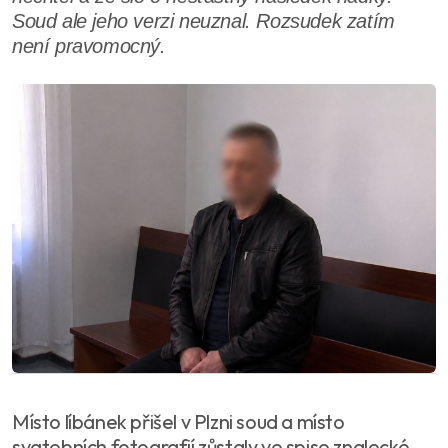
Soud ale jeho verzi neuznal. Rozsudek zatím
není pravomocný.
Místo líbánek přišel v Plzni soud a místo
svatebních fotografií zůstaly ve spise znalecké