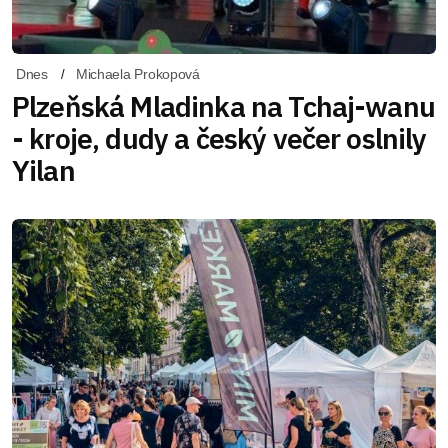
Dnes
Michaela Prokopová
Plzeňská Mladinka na Tchaj-wanu
- kroje, dudy a český večer oslnily
Yilan