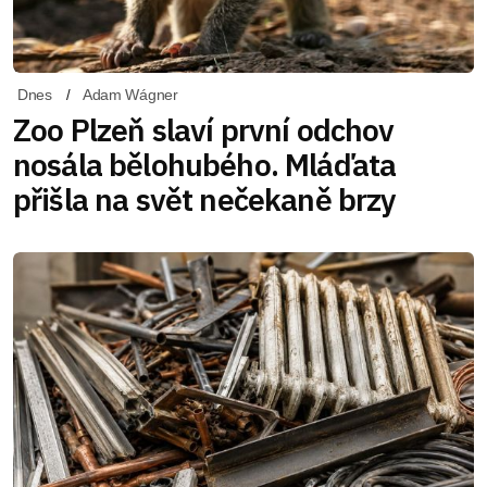
Dnes
Adam Wágner
Zoo Plzeň slaví první odchov
nosála bělohubého. Mláďata
přišla na svět nečekaně brzy