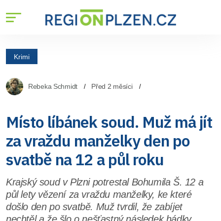
Krimi
Rebeka Schmidt
Před 2 měsíci
Místo líbánek soud. Muž má jít
za vraždu manželky den po
svatbě na 12 a půl roku
Krajský soud v Plzni potrestal Bohumila Š. 12 a
půl lety vězení za vraždu manželky, ke které
došlo den po svatbě. Muž tvrdil, že zabíjet
nechtěl a že šlo o nešťastný následek hádky.