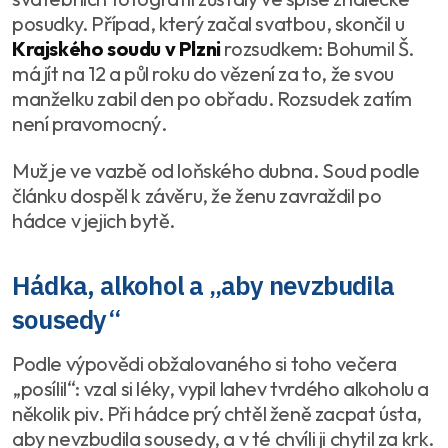
posudky. Případ, který začal svatbou, skončil u
Krajského soudu v Plzni
rozsudkem: Bohumil Š.
má jít na 12 a půl roku do vězení za to, že svou
manželku zabil den po obřadu. Rozsudek zatím
není pravomocný.
Muž je ve vazbě od loňského dubna. Soud podle
článku dospěl k závěru, že ženu zavraždil po
hádce v jejich bytě.
Hádka, alkohol a „aby nevzbudila
sousedy“
Podle výpovědi obžalovaného si toho večera
„posílil“: vzal si léky, vypil lahev tvrdého alkoholu a
několik piv. Při hádce prý chtěl ženě zacpat ústa,
aby nevzbudila sousedy, a v té chvíli ji chytil za krk.