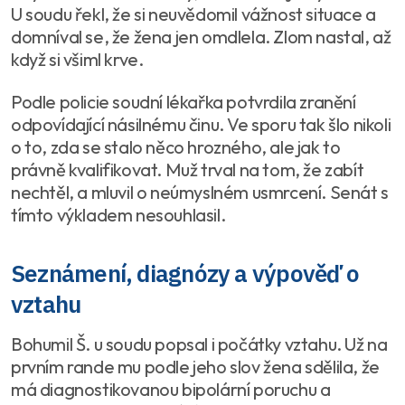
U soudu řekl, že si neuvědomil vážnost situace a
domníval se, že žena jen omdlela. Zlom nastal, až
když si všiml krve.
Podle policie soudní lékařka potvrdila zranění
odpovídající násilnému činu. Ve sporu tak šlo nikoli
o to, zda se stalo něco hrozného, ale jak to
právně kvalifikovat. Muž trval na tom, že zabít
nechtěl, a mluvil o neúmyslném usmrcení. Senát s
tímto výkladem nesouhlasil.
Seznámení, diagnózy a výpověď o
vztahu
Bohumil Š. u soudu popsal i počátky vztahu. Už na
prvním rande mu podle jeho slov žena sdělila, že
má diagnostikovanou bipolární poruchu a