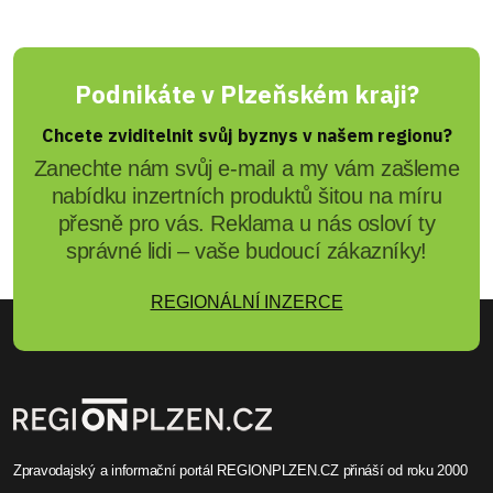
Podnikáte v Plzeňském kraji?
Chcete zviditelnit svůj byznys v našem regionu?
Zanechte nám svůj e-mail a my vám zašleme
nabídku inzertních produktů šitou na míru
přesně pro vás. Reklama u nás osloví ty
správné lidi – vaše budoucí zákazníky!
REGIONÁLNÍ INZERCE
Zpravodajský a informační portál REGIONPLZEN.CZ přináší od roku 2000