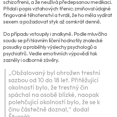
schizofrenii, a že neužívá předepsanou medikaci.
Přidal i popis vztahových třenic: zmiňoval údajné
fingované těhotenství a tvrdil, že ho měla vydírat
sexem a požadovat styk až osmkrát denně.
Do případu vstoupily i znalkyně. Podle mluvčího
soudu se při hlavním líčení hodnotily znalecké
posudky a proběhly výslechy psychologů a
psychiatrů. Vedle emotivních výpovědí tak
zazněly i odborné závěry.
„Obžalovaný byl ohrožen trestní
sazbou od 10 do 18 let. Přitěžující
okolností bylo, že trestný čin
spáchal na osobě blízké, naopak
polehčující okolností bylo, že se k
činu částečně doznal,“ dodal
Štverák.