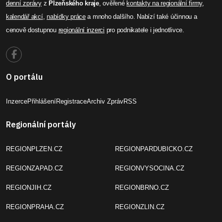
denní zprávy
z
Plzeňského kraje
, ověřené
kontakty na regionální firmy
,
kalendář akcí
,
nabídky práce
a mnoho dalšího. Nabízí také účinnou a
cenově dostupnou
regionální inzerci
pro podnikatele i jednotlivce.
O portálu
Inzerce
Přihlášení
Registrace
Archiv Zpráv
RSS
Regionální portály
REGIONPLZEN.CZ
REGIONPARDUBICKO.CZ
REGIONZAPAD.CZ
REGIONVYSOCINA.CZ
REGIONJIH.CZ
REGIONBRNO.CZ
REGIONPRAHA.CZ
REGIONZLIN.CZ