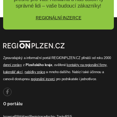
správné lidi – vaše budoucí zákazníky!
REGIONÁLNÍ INZERCE
Zpravodajský a informační portál REGIONPLZEN.CZ přináší od roku 2000
denní zprávy
z
Plzeňského kraje
, ověřené
kontakty na regionální firmy
,
kalendář akcí
,
nabídky práce
a mnoho dalšího. Nabízí také účinnou a
cenově dostupnou
regionální inzerci
pro podnikatele i jednotlivce.
O portálu
Inzerce
Přihlášení
Registrace
Archiv Zpráv
RSS