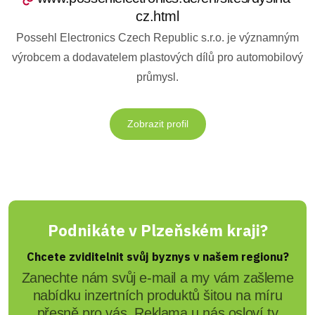
cz.html
Possehl Electronics Czech Republic s.r.o. je významným
výrobcem a dodavatelem plastových dílů pro automobilový
průmysl.
Zobrazit profil
Podnikáte v Plzeňském kraji?
Chcete zviditelnit svůj byznys v našem regionu?
Zanechte nám svůj e-mail a my vám zašleme
nabídku inzertních produktů šitou na míru
přesně pro vás. Reklama u nás osloví ty