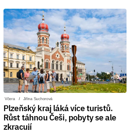
Včera
Jiřina Suchorová
Plzeňský kraj láká více turistů.
Růst táhnou Češi, pobyty se ale
zkracují