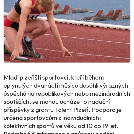
Mladí plzeňští sportovci, kteří během
uplynulých dvanácti měsíců dosáhli výrazných
úspěchů na republikových nebo mezinárodních
soutěžích, se mohou ucházet o nadační
příspěvky z grantu Talent Plzeň. Podpora je
určena sportovcům z individuálních i
kolektivních sportů ve věku od 10 do 19 let.
Podrobnější informace o způsobu podání