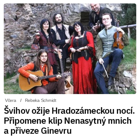
Včera
Rebeka Schmidt
Švihov ožije Hradozámeckou nocí.
Připomene klip Nenasytný mnich
a přiveze Ginevru