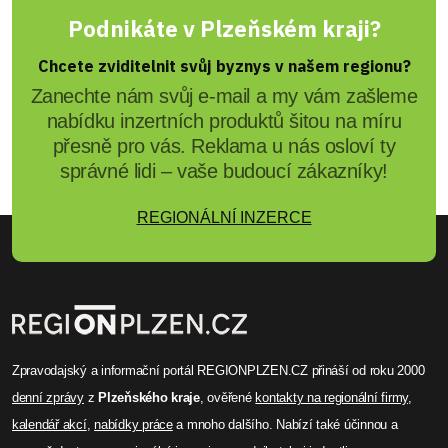
Podnikáte v Plzeňském kraji?
Chcete zviditelnit svůj byznys v našem regionu?
Zanechte nám svůj e-mail a my vám zašleme
nabídku inzertních produktů šitou na míru
přesně pro vás. Reklama u nás osloví ty
správné lidi – vaše budoucí zákazníky!
REGIONÁLNÍ INZERCE
Zpravodajský a informační portál REGIONPLZEN.CZ přináší od roku 2000
denní zprávy
z
Plzeňského kraje
, ověřené
kontakty na regionální firmy
,
kalendář akcí
,
nabídky práce
a mnoho dalšího. Nabízí také účinnou a