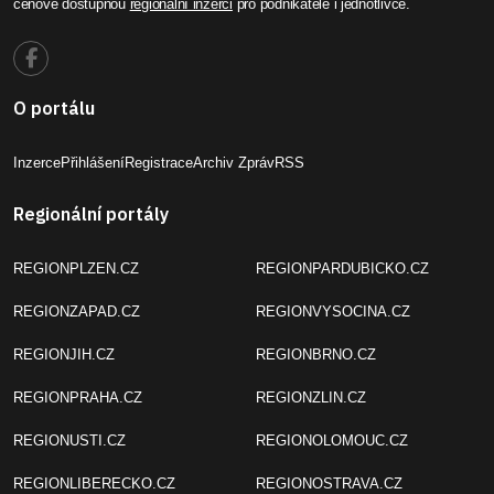
cenově dostupnou
regionální inzerci
pro podnikatele i jednotlivce.
O portálu
Inzerce
Přihlášení
Registrace
Archiv Zpráv
RSS
Regionální portály
REGIONPLZEN.CZ
REGIONPARDUBICKO.CZ
REGIONZAPAD.CZ
REGIONVYSOCINA.CZ
REGIONJIH.CZ
REGIONBRNO.CZ
REGIONPRAHA.CZ
REGIONZLIN.CZ
REGIONUSTI.CZ
REGIONOLOMOUC.CZ
REGIONLIBERECKO.CZ
REGIONOSTRAVA.CZ