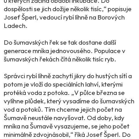
u kterých začíná období inkubace. Do
dospělosti se jich dožije několik tisíc,“ popisuje
Josef Šperl, vedoucí rybí líhně na Borových
Ladech.
Do šumavských řek se tak dostane další
generace mníka jednovousého. Populace v
šumavských řekách čítá několik tisíc ryb.
Správci rybí líhně zachytí jikry do hustých sítí a
potom je vloží do speciálních lahví, kterými
protéká voda z potoka. „V půlce března se
vylíhne plůdek, který vysadíme do šumavských
vod a potoků. Tím chceme jejich počet na
Šumavě neustále navyšovat. Od doby, kdy
mníka na Šumavě vysazujeme, se jeho počet
minimálně zdvojnásobil,“ říká Josef Šperl. Do