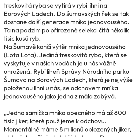
treskovitá ryba se vytírá v rybí líhni na
Borových Ladech. Do šumavských řek se tak
dostane další generace mníka jednovousého.
Ta na podzim po přirozené selekci čítá několik
tisíc kusů ryb.
Na Šumavě končí výtěr mníka jednovousého
(Lota Lota). Jediná treskovitá ryba, která se
vyskytuje v našich vodách je u nás vážně
ohrožená. Rybí líheň Správy Národního parku
Šumava na Borových Ladech, která je nejvýše
položenou líhní u nás, se odchovem mníka
jednovousého jako jedna z mála zabývá.
„Jedna samička mníka obecného má až 800
tisíc jiker, které použijeme k odchovu.
Momentálně máme 8 milionů oplozených jiker,