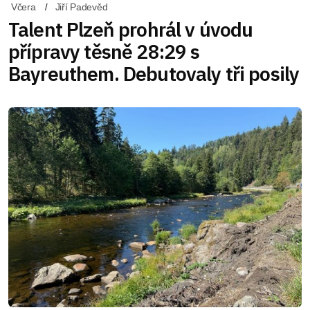
Včera
Jiří Padevěd
Talent Plzeň prohrál v úvodu
přípravy těsně 28:29 s
Bayreuthem. Debutovaly tři posily