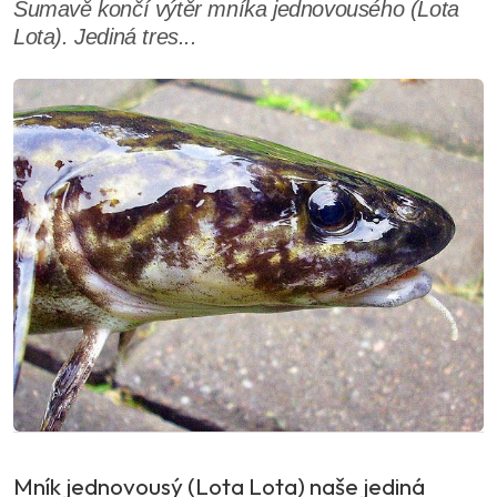
Šumavě končí výtěr mníka jednovousého (Lota
Lota). Jediná tres...
Mník jednovousý (Lota Lota) naše jediná