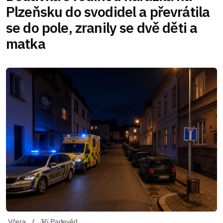
Plzeňsku do svodidel a převrátila
se do pole, zranily se dvě děti a
matka
Včera
Jiří Padevěd