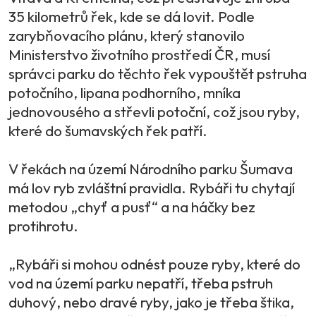
35 kilometrů řek, kde se dá lovit. Podle
zarybňovacího plánu, který stanovilo
Ministerstvo životního prostředí ČR, musí
správci parku do těchto řek vypouštět pstruha
potočního, lipana podhorního, mníka
jednovousého a střevli potoční, což jsou ryby,
které do šumavských řek patří.
V řekách na území Národního parku Šumava
má lov ryb zvláštní pravidla. Rybáři tu chytají
metodou „chyť a pusť“ a na háčky bez
protihrotu.
„Rybáři si mohou odnést pouze ryby, které do
vod na území parku nepatří, třeba pstruh
duhový, nebo dravé ryby, jako je třeba štika,