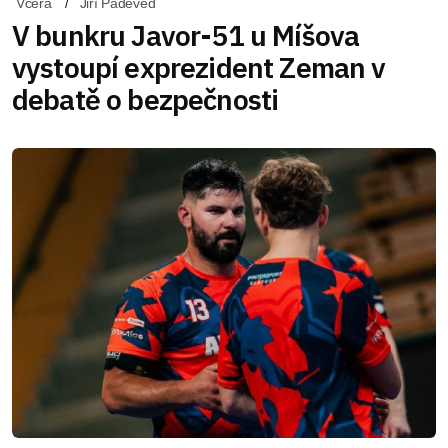
Včera
Jiří Padevěd
V bunkru Javor-51 u Míšova
vystoupí exprezident Zeman v
debatě o bezpečnosti