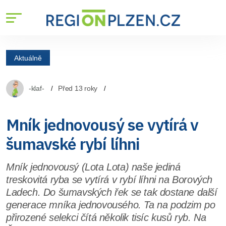
Aktuálně
-klaf-
Před 13 roky
Mník jednovousý se vytírá v
šumavské rybí líhni
Mník jednovousý (Lota Lota) naše jediná
treskovitá ryba se vytírá v rybí líhni na Borových
Ladech. Do šumavských řek se tak dostane další
generace mníka jednovousého. Ta na podzim po
přirozené selekci čítá několik tisíc kusů ryb. Na