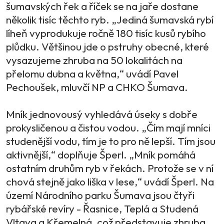
šumavských řek a říček se na jaře dostane
několik tisíc těchto ryb. „Jediná šumavská rybí
líheň vyprodukuje ročně 180 tisíc kusů rybího
plůdku. Většinou jde o pstruhy obecné, které
vysazujeme zhruba na 50 lokalitách na
přelomu dubna a května,“ uvádí Pavel
Pechoušek, mluvčí NP a CHKO Šumava.
Mník jednovousý vyhledává úseky s dobře
prokysličenou a čistou vodou. „Čím mají mníci
studenější vodu, tím je to pro ně lepší. Tím jsou
aktivnější,“ doplňuje Šperl. „Mník pomáhá
ostatním druhům ryb v řekách. Protože se v ní
chová stejně jako liška v lese,“ uvádí Šperl. Na
území Národního parku Šumava jsou čtyři
rybářské revíry - Řasnice, Teplá a Studená
Vltava a Křemelná, což představuje zhruba