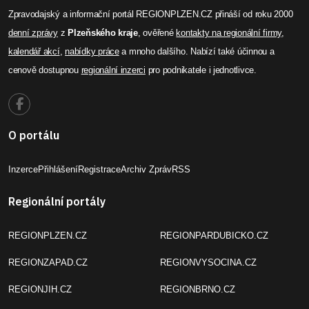
Zpravodajský a informační portál REGIONPLZEN.CZ přináší od roku 2000
denní zprávy
z
Plzeňského kraje
, ověřené
kontakty na regionální firmy
,
kalendář akcí
,
nabídky práce
a mnoho dalšího. Nabízí také účinnou a
cenově dostupnou
regionální inzerci
pro podnikatele i jednotlivce.
O portálu
Inzerce
Přihlášení
Registrace
Archiv Zpráv
RSS
Regionální portály
REGIONPLZEN.CZ
REGIONPARDUBICKO.CZ
REGIONZAPAD.CZ
REGIONVYSOCINA.CZ
REGIONJIH.CZ
REGIONBRNO.CZ