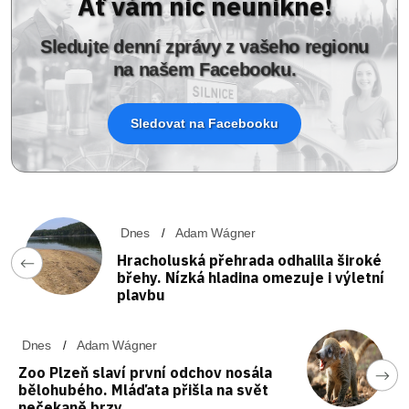
Ať vám nic neunikne!
Sledujte denní zprávy z vašeho regionu
na našem Facebooku.
Sledovat na Facebooku
Dnes
Adam Wágner
Hracholuská přehrada odhalila široké
břehy. Nízká hladina omezuje i výletní
plavbu
Dnes
Adam Wágner
Zoo Plzeň slaví první odchov nosála
bělohubého. Mláďata přišla na svět
nečekaně brzy