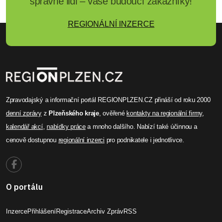
správné lidi – vaše budoucí zákazníky!
REGIONÁLNÍ INZERCE
Zpravodajský a informační portál REGIONPLZEN.CZ přináší od roku 2000
denní zprávy
z
Plzeňského kraje
, ověřené
kontakty na regionální firmy
,
kalendář akcí
,
nabídky práce
a mnoho dalšího. Nabízí také účinnou a
cenově dostupnou
regionální inzerci
pro podnikatele i jednotlivce.
O portálu
Inzerce
Přihlášení
Registrace
Archiv Zpráv
RSS