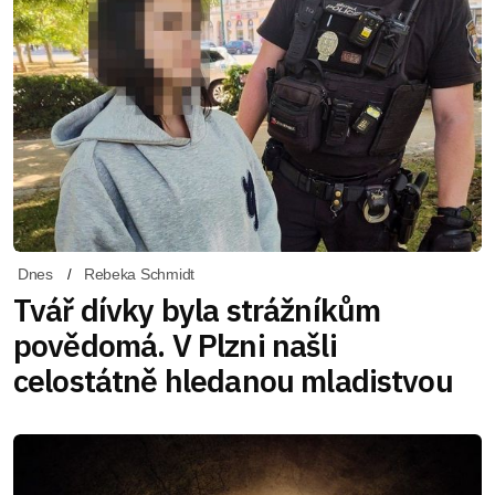
Dnes
Rebeka Schmidt
Tvář dívky byla strážníkům
povědomá. V Plzni našli
celostátně hledanou mladistvou