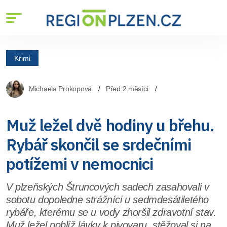
Krimi
Michaela Prokopová
Před 2 měsíci
Muž ležel dvě hodiny u břehu.
Rybář skončil se srdečními
potížemi v nemocnici
V plzeňských Štruncových sadech zasahovali v
sobotu dopoledne strážníci u sedmdesátiletého
rybáře, kterému se u vody zhoršil zdravotní stav.
Muž ležel poblíž lávky k pivovaru, stěžoval si na