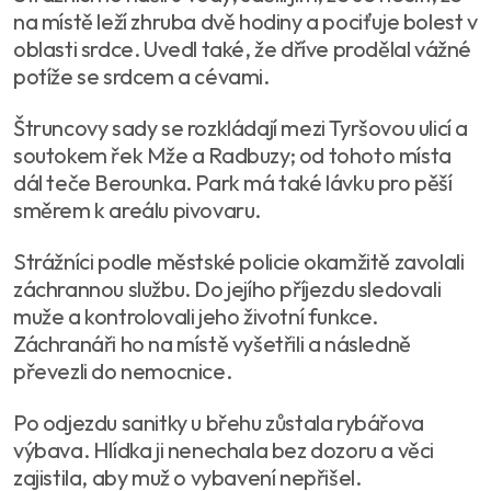
na místě leží zhruba dvě hodiny a pociťuje bolest v
oblasti srdce. Uvedl také, že dříve prodělal vážné
potíže se srdcem a cévami.
Štruncovy sady se rozkládají mezi Tyršovou ulicí a
soutokem řek Mže a Radbuzy; od tohoto místa
dál teče Berounka. Park má také lávku pro pěší
směrem k areálu pivovaru.
Strážníci podle městské policie okamžitě zavolali
záchrannou službu. Do jejího příjezdu sledovali
muže a kontrolovali jeho životní funkce.
Záchranáři ho na místě vyšetřili a následně
převezli do nemocnice.
Po odjezdu sanitky u břehu zůstala rybářova
výbava. Hlídka ji nenechala bez dozoru a věci
zajistila, aby muž o vybavení nepřišel.