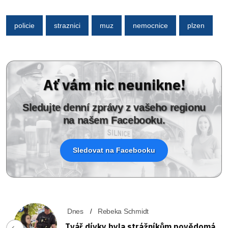
policie
straznici
muz
nemocnice
plzen
Ať vám nic neunikne!
Sledujte denní zprávy z vašeho regionu
na našem Facebooku.
Sledovat na Facebooku
Dnes
Rebeka Schmidt
Tvář dívky byla strážníkům povědomá.