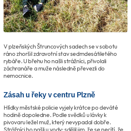
V plzeňských Štruncových sadech se v sobotu
ráno zhoršil zdravotní stav sedmdesátiletého
rybáře. U břehu ho našli strážníci, přivolali
záchranáře a muže následně převezli do
nemocnice.
Zásah u řeky v centru Plzně
Hlídky městské policie vyjely krátce po deváté
hodině dopoledne. Podle svědků u lávky k
pivovaru ležel muž, který nevypadal dobře.
Strážníci ho našli u vody; sdělil jim, že se necítí, že