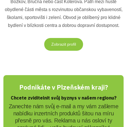
Božkov, Bručná nebo část Koterova. Patří mezi hustě
obydlené části města s rozvinutou občanskou vybaveností,
školami, sportovišti i zelení. Obvod je oblíbený pro klidné
bydlení v blízkosti centra a dobrou dopravní dostupnost.
Zobrazit profil
Podnikáte v Plzeňském kraji?
Chcete zviditelnit svůj byznys v našem regionu?
Zanechte nám svůj e-mail a my vám zašleme
nabídku inzertních produktů šitou na míru
přesně pro vás. Reklama u nás osloví ty