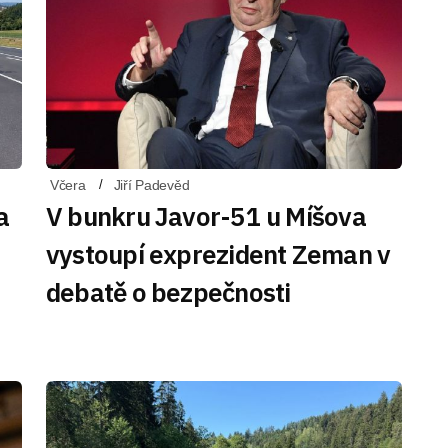
Včera
Jiří Padevěd
a
V bunkru Javor-51 u Míšova
vystoupí exprezident Zeman v
debatě o bezpečnosti