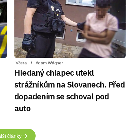
Včera
Adam Wágner
Hledaný chlapec utekl
strážníkům na Slovanech. Před
dopadením se schoval pod
auto
lší články