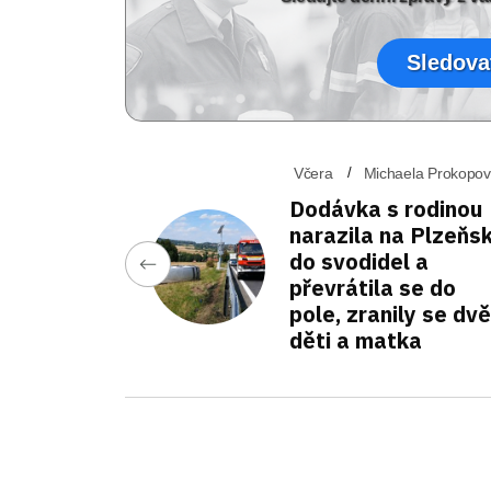
Sledova
Včera
Michaela Prokopo
Dodávka s rodinou
narazila na Plzeňs
do svodidel a
převrátila se do
pole, zranily se dvě
děti a matka