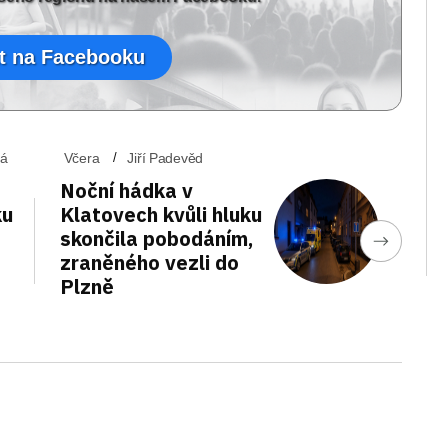
t na Facebooku
vá
Včera
Jiří Padevěd
Noční hádka v
ku
Klatovech kvůli hluku
skončila pobodáním,
zraněného vezli do
Plzně