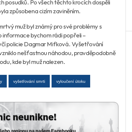
ch posudků. Po všech těchto krocích dospěli
ebyla způsobena cizím zaviněním.
e mrtvý muž byl známý pro své problémy s
o informace bychom rádi popřeli –
včí policie Dagmar Mifková. Vyšetřování
í vzniklo nešťastnou náhodou, pravděpodobně
odu, kde byl muž nalezen.
vy
vyšetřování smrti
vyloučení útoku
nic neunikne!
vašeho regionu na našem Facebooku.