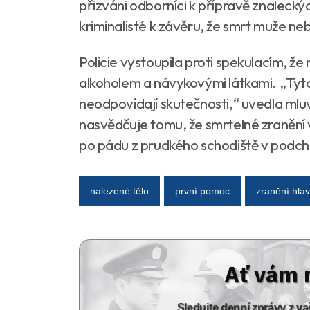
přizváni odborníci k přípravě znalecký
kriminalisté k závěru, že smrt muže n
Policie vystoupila proti spekulacím, ž
alkoholem a návykovými látkami. „Tyt
neodpovídají skutečnosti,“ uvedla mlu
nasvědčuje tomu, že smrtelné zraněn
po pádu z prudkého schodiště v podch
nalezené tělo
první pomoc
zranění hla
Ať vám 
Sledujte denní zprávy z 