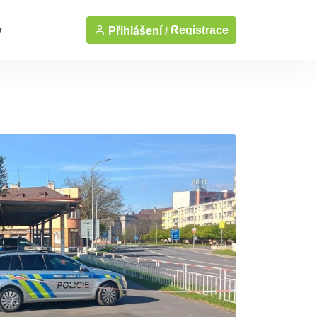
y
Registrace
Přihlášení /