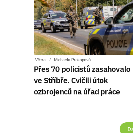
Včera
Michaela Prokopová
Přes 70 policistů zasahovalo
ve Stříbře. Cvičili útok
ozbrojenců na úřad práce
Da