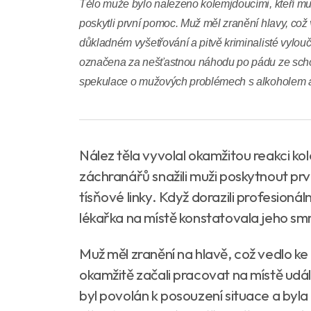
Tělo muže bylo nalezeno kolemjdoucími, kteří m
poskytli první pomoc. Muž měl zranění hlavy, což
důkladném vyšetřování a pitvě kriminalisté vyloučil
označena za nešťastnou náhodu po pádu ze schod
spekulace o mužových problémech s alkoholem 
Nález těla vyvolal okamžitou reakci ko
záchranářů snažili muži poskytnout prv
tísňové linky. Když dorazili profesionál
lékařka na místě konstatovala jeho smr
Muž měl zranění na hlavě, což vedlo k
okamžitě začali pracovat na místě udál
byl povolán k posouzení situace a byla