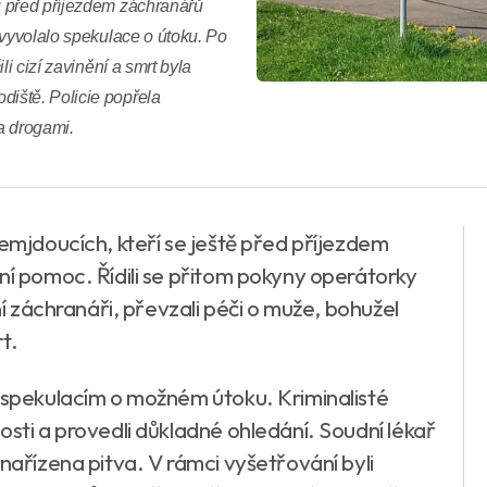
u před příjezdem záchranářů
 vyvolalo spekulace o útoku. Po
i cizí zavinění a smrt byla
iště. Policie popřela
a drogami.
lemjdoucích, kteří se ještě před příjezdem
ní pomoc. Řídili se přitom pokyny operátorky
ní záchranáři, převzali péči o muže, bohužel
t.
e spekulacím o možném útoku. Kriminalisté
osti a provedli důkladné ohledání. Soudní lékař
 nařízena pitva. V rámci vyšetřování byli