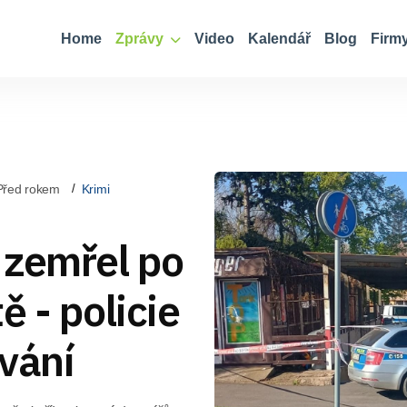
Home
Zprávy
Video
Kalendář
Blog
Firm
Před rokem
Krimi
 zemřel po
ě - policie
vání