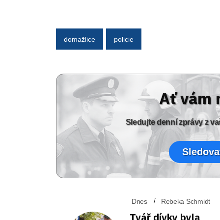
domažlice
policie
Ať vám 
Sledujte denní zprávy z 
Sledova
Dnes
Rebeka Schmidt
Tvář dívky byla