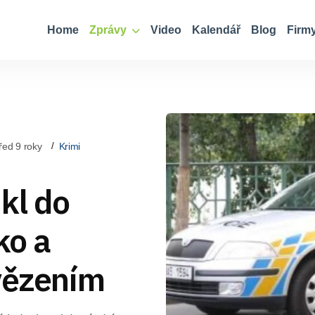
Home
Zprávy
Video
Kalendář
Blog
Firm
řed 9 roky
Krimi
kl do
ko a
 vězením