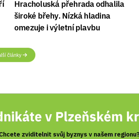
ří
Hracholuská přehrada odhalila
široké břehy. Nízká hladina
omezuje i výletní plavbu
lší články
nikáte v Plzeňském kr
Chcete zviditelnit svůj byznys v našem regionu