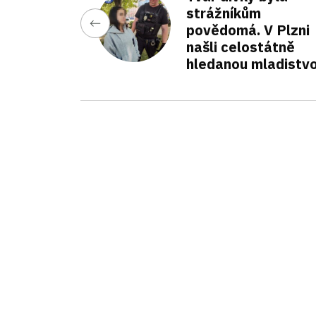
strážníkům
povědomá. V Plzni
našli celostátně
hledanou mladistv