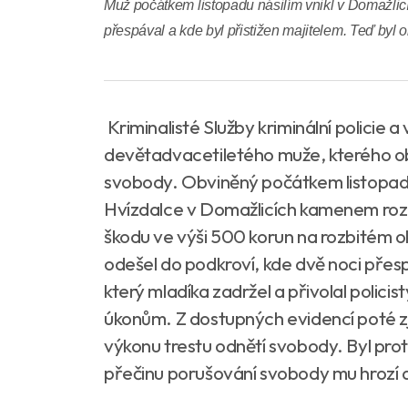
Muž počátkem listopadu násilím vnikl v Domažlicí
přespával a kde byl přistižen majitelem. Teď byl 
Kriminalisté Služby kriminální policie a
devětadvacetiletého muže, kterého ob
svobody. Obviněný počátkem listopadu
Hvízdalce v Domažlicích kamenem rozbil
škodu ve výši 500 korun na rozbitém ok
odešel do podkroví, kde dvě noci přesp
který mladíka zadržel a přivolal policis
úkonům. Z dostupných evidencí poté zjis
výkonu trestu odnětí svobody. Byl pro
přečinu porušování svobody mu hrozí dal