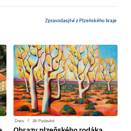
Zpravodasjtví z Plzeňského kraje
Dnes
Jiří Padevěd
e
Obrazy plzeňského rodáka