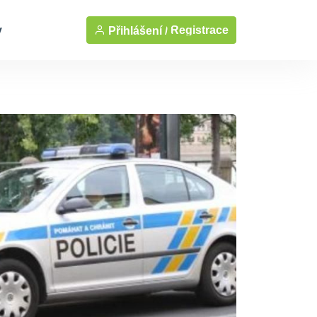
y
Registrace
Přihlášení /