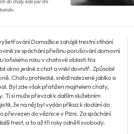
ch do chaty, kde pár dní
obviněn.
 vyšetřování Domažlice zahájili trestní stíhání
vinili ze spáchání přečinu porušování domovní
 loňského roku v chatové oblasti Na
 okno jedné z chat a vnikl dovnitř. Způsobil
ně. Chatu prohledal, snědl nalezené jablko a
al. Byl zde však přistižen majitelem chaty,
ty. Ti si muže převzali k dalším služebním
tili, že na něj byl vydán příkaz k dodání do
to převezen do věznice v Plzni. Za spáchání
ší trest, a to až tři roky odnětí svobody.