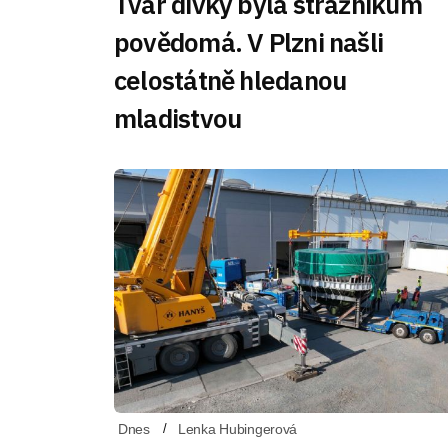
Tvář dívky byla strážníkům
povědomá. V Plzni našli
celostátně hledanou
mladistvou
Dnes
Lenka Hubingerová