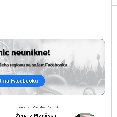
nic neunikne!
vašeho regionu na našem Facebooku.
t na Facebooku
Dnes
Miroslav Pucholt
Žena z Plzeňska