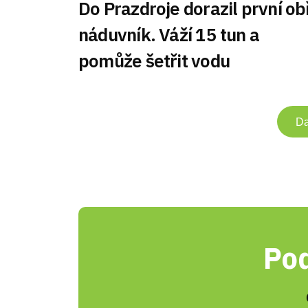
Do Prazdroje dorazil první ob
náduvník. Váží 15 tun a
pomůže šetřit vodu
Da
Pod