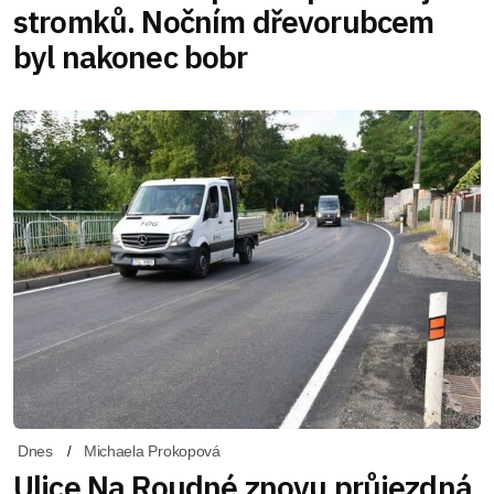
stromků. Nočním dřevorubcem
byl nakonec bobr
Dnes
Michaela Prokopová
Ulice Na Roudné znovu průjezdná