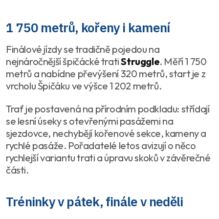
1 750 metrů, kořeny i kamení
Finálové jízdy se tradičně pojedou na
nejnáročnější špičácké trati
Struggle
. Měří 1 750
metrů a nabídne převýšení 320 metrů, start je z
vrcholu Špičáku ve výšce 1 202 metrů.
Trať je postavená na přírodním podkladu: střídají
se lesní úseky s otevřenými pasážemi na
sjezdovce, nechybějí kořenové sekce, kameny a
rychlé pasáže. Pořadatelé letos avizují o něco
rychlejší variantu trati a úpravu skoků v závěrečné
části.
Tréninky v pátek, finále v neděli