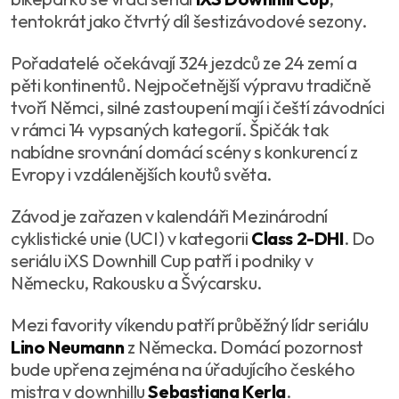
tentokrát jako čtvrtý díl šestizávodové sezony.
Pořadatelé očekávají 324 jezdců ze 24 zemí a
pěti kontinentů. Nejpočetnější výpravu tradičně
tvoří Němci, silné zastoupení mají i čeští závodníci
v rámci 14 vypsaných kategorií. Špičák tak
nabídne srovnání domácí scény s konkurencí z
Evropy i vzdálenějších koutů světa.
Závod je zařazen v kalendáři Mezinárodní
cyklistické unie (UCI) v kategorii
Class 2-DHI
. Do
seriálu iXS Downhill Cup patří i podniky v
Německu, Rakousku a Švýcarsku.
Mezi favority víkendu patří průběžný lídr seriálu
Lino Neumann
z Německa. Domácí pozornost
bude upřena zejména na úřadujícího českého
mistra v downhillu
Sebastiana Kerla
.