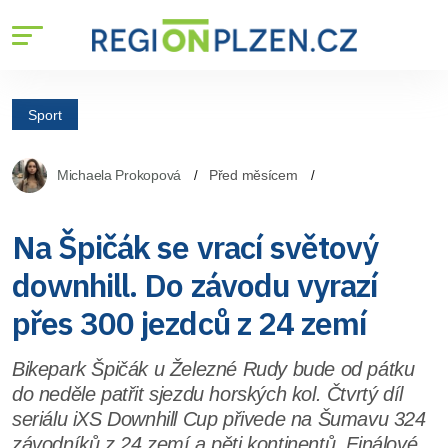
Sport
Michaela Prokopová
Před měsícem
Na Špičák se vrací světový
downhill. Do závodu vyrazí
přes 300 jezdců z 24 zemí
Bikepark Špičák u Železné Rudy bude od pátku
do neděle patřit sjezdu horských kol. Čtvrtý díl
seriálu iXS Downhill Cup přivede na Šumavu 324
závodníků z 24 zemí a pěti kontinentů. Finálové