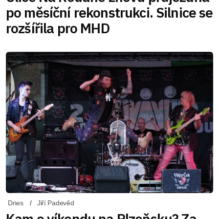
po měsíční rekonstrukci. Silnice se
rozšířila pro MHD
Dnes
Jiří Padevěd
Kam o víkendu na Plzeňsku? Za