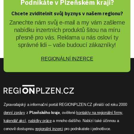
Podnikáte v Plzeňském kraji?
Chcete zviditelnit svůj byznys v našem regionu?
Zanechte nám svůj e-mail a my vám zašleme
nabídku inzertních produktů šitou na míru
přesně pro vás. Reklama u nás osloví ty
správné lidi – vaše budoucí zákazníky!
REGIONÁLNÍ INZERCE
Zpravodajský a informační portál REGIONPLZEN.CZ přináší od roku 2000
denní zprávy
z
Plzeňského kraje
, ověřené
kontakty na regionální firmy
,
kalendář akcí
,
nabídky práce
a mnoho dalšího. Nabízí také účinnou a
cenově dostupnou
regionální inzerci
pro podnikatele i jednotlivce.