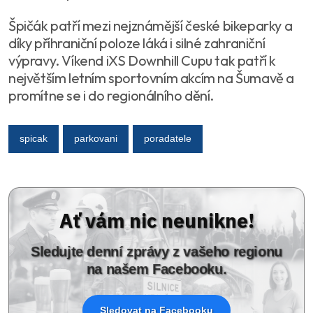
Špičák patří mezi nejznámější české bikeparky a
díky příhraniční poloze láká i silné zahraniční
výpravy. Víkend iXS Downhill Cupu tak patří k
největším letním sportovním akcím na Šumavě a
promítne se i do regionálního dění.
spicak
parkovani
poradatele
Ať vám nic neunikne!
Sledujte denní zprávy z vašeho regionu
na našem Facebooku.
Sledovat na Facebooku