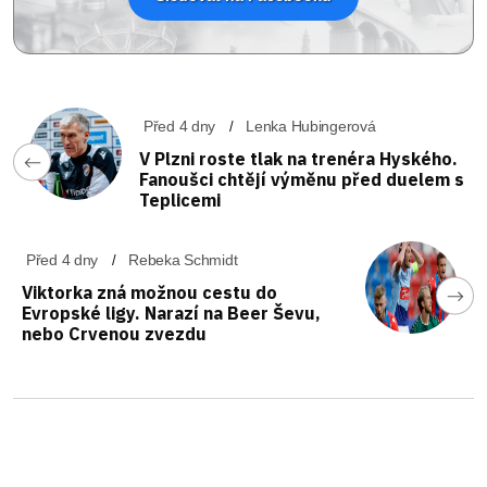
Před 4 dny
Lenka Hubingerová
V Plzni roste tlak na trenéra Hyského.
Fanoušci chtějí výměnu před duelem s
Teplicemi
Před 4 dny
Rebeka Schmidt
Viktorka zná možnou cestu do
Evropské ligy. Narazí na Beer Ševu,
nebo Crvenou zvezdu