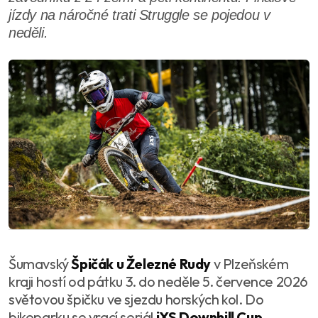
jízdy na náročné trati Struggle se pojedou v
neděli.
Šumavský
Špičák u Železné Rudy
v Plzeňském
kraji hostí od pátku 3. do neděle 5. července 2026
světovou špičku ve sjezdu horských kol. Do
bikeparku se vrací seriál
iXS Downhill Cup
,