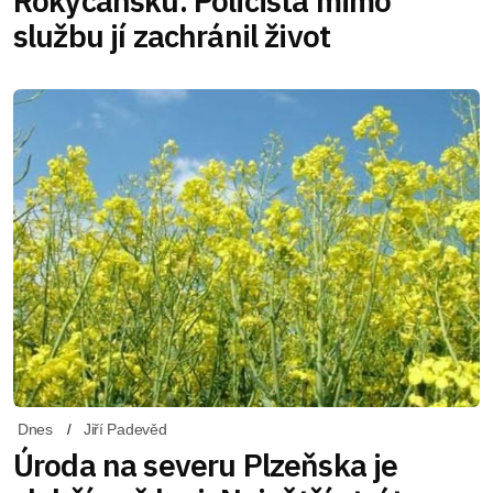
Rokycansku. Policista mimo
službu jí zachránil život
Dnes
Jiří Padevěd
Úroda na severu Plzeňska je