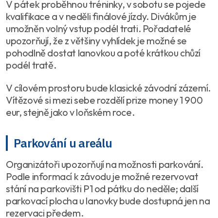
V pátek proběhnou tréninky, v sobotu se pojede
kvalifikace a v neděli finálové jízdy. Divákům je
umožněn volný vstup podél trati. Pořadatelé
upozorňují, že z většiny vyhlídek je možné se
pohodlně dostat lanovkou a poté krátkou chůzí
podél tratě.
V cílovém prostoru bude klasické závodní zázemí.
Vítězové si mezi sebe rozdělí prize money 1 900
eur, stejně jako v loňském roce.
Parkování u areálu
Organizátoři upozorňují na možnosti parkování.
Podle informací k závodu je možné rezervovat
stání na parkovišti P1 od pátku do neděle; další
parkovací plocha u lanovky bude dostupná jen na
rezervaci předem.