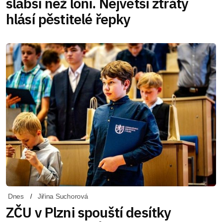
slabší než loni. Největší ztráty
hlásí pěstitelé řepky
Dnes
Jiřina Suchorová
ZČU v Plzni spouští desítky