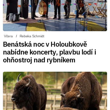
Včera
Rebeka Schmidt
Benátská noc v Holoubkově
nabídne koncerty, plavbu lodí i
ohňostroj nad rybníkem