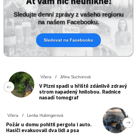
Ať vám nic neunikne!
Sledujte denní zprávy z vašeho regionu
na našem Facebooku.
Sledovat na Facebooku
Včera
Jiřina Suchorová
V Plzni spadl u hřiště zdánlivě zdravý
strom napadený hnilobou. Radnice
nasadí tomograf
Včera
Lenka Hubingerová
Požár u domu pohltil pergolu i auto.
Hasiči evakuovali dva lidi a psa