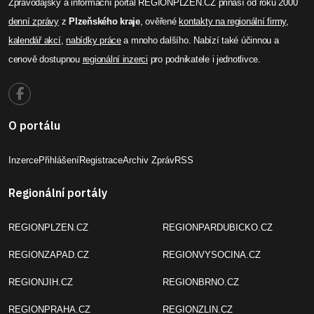
Zpravodajský a informační portál REGIONPLZEN.CZ přináší od roku 2000
denní zprávy
z
Plzeňského kraje
, ověřené
kontakty na regionální firmy
,
kalendář akcí
,
nabídky práce
a mnoho dalšího. Nabízí také účinnou a
cenově dostupnou
regionální inzerci
pro podnikatele i jednotlivce.
O portálu
Inzerce
Přihlášení
Registrace
Archiv Zpráv
RSS
Regionální portály
REGIONPLZEN.CZ
REGIONPARDUBICKO.CZ
REGIONZAPAD.CZ
REGIONVYSOCINA.CZ
REGIONJIH.CZ
REGIONBRNO.CZ
REGIONPRAHA.CZ
REGIONZLIN.CZ