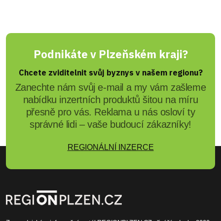
Podnikáte v Plzeňském kraji?
Chcete zviditelnit svůj byznys v našem regionu?
Zanechte nám svůj e-mail a my vám zašleme
nabídku inzertních produktů šitou na míru
přesně pro vás. Reklama u nás osloví ty
správné lidi – vaše budoucí zákazníky!
REGIONÁLNÍ INZERCE