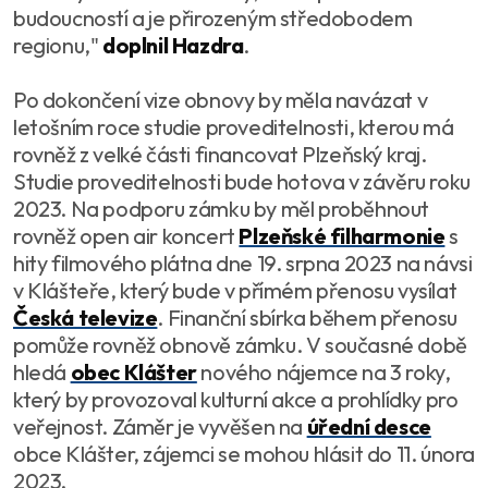
budoucností a je přirozeným středobodem
regionu,
"
doplnil Hazdra
.
Po dokončení vize obnovy by měla navázat v
letošním roce studie proveditelnosti, kterou má
rovněž z velké části financovat Plzeňský kraj.
Studie proveditelnosti bude hotova v závěru roku
2023. Na podporu zámku by měl proběhnout
rovněž open air koncert
Plzeňské filharmonie
s
hity filmového plátna dne 19. srpna 2023 na návsi
v Klášteře, který bude v přímém přenosu vysílat
Česká televize
. Finanční sbírka během přenosu
pomůže rovněž obnově zámku. V současné době
hledá
obec Klášter
nového nájemce na 3 roky,
který by provozoval kulturní akce a prohlídky pro
veřejnost. Záměr je vyvěšen na
úřední desce
obce Klášter, zájemci se mohou hlásit do 11. února
2023.