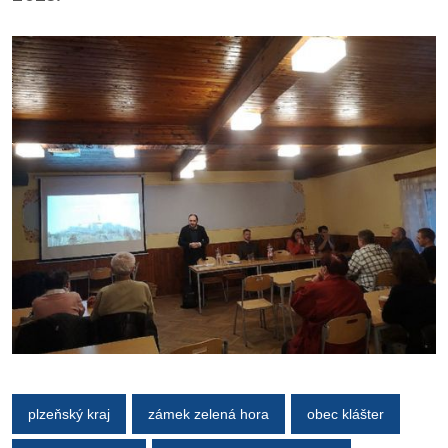
plzeňský kraj
zámek zelená hora
obec klášter