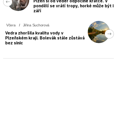
Plzeň si od veder odpočine krátce. V
pondělí se vrátí tropy, horké může být i
září
Včera
Jiřina Suchorová
Vedra zhoršila kvalitu vody v
Plzeňském kraji. Bolevák stále zůstává
bez sinic