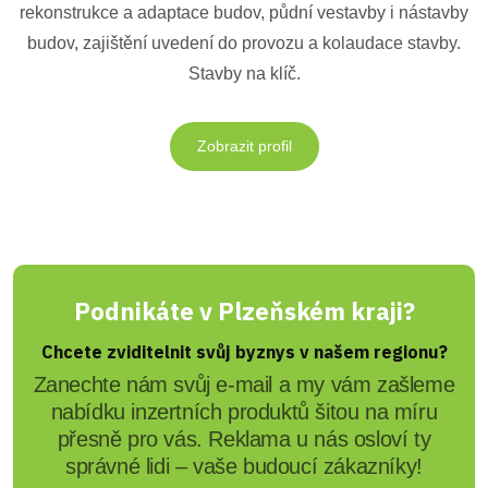
rekonstrukce a adaptace budov, půdní vestavby i nástavby
budov, zajištění uvedení do provozu a kolaudace stavby.
Stavby na klíč.
Zobrazit profil
Podnikáte v Plzeňském kraji?
Chcete zviditelnit svůj byznys v našem regionu?
Zanechte nám svůj e-mail a my vám zašleme
nabídku inzertních produktů šitou na míru
přesně pro vás. Reklama u nás osloví ty
správné lidi – vaše budoucí zákazníky!