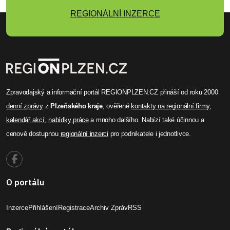
REGIONÁLNÍ INZERCE
Zpravodajský a informační portál REGIONPLZEN.CZ přináší od roku 2000
denní zprávy
z
Plzeňského kraje
, ověřené
kontakty na regionální firmy
,
kalendář akcí
,
nabídky práce
a mnoho dalšího. Nabízí také účinnou a
cenově dostupnou
regionální inzerci
pro podnikatele i jednotlivce.
O portálu
Inzerce
Přihlášení
Registrace
Archiv Zpráv
RSS