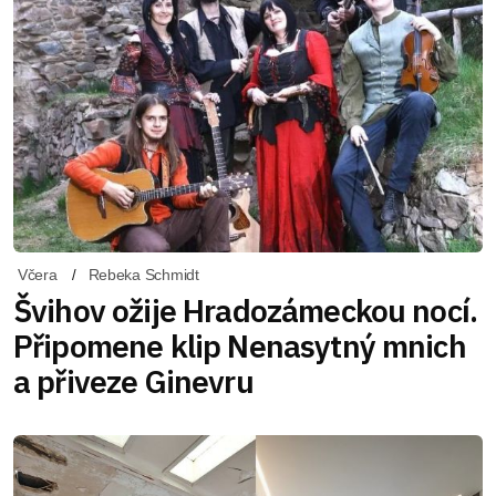
Včera
Rebeka Schmidt
Švihov ožije Hradozámeckou nocí.
Připomene klip Nenasytný mnich
a přiveze Ginevru