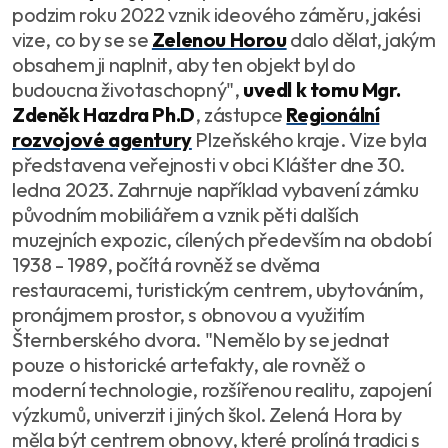
podzim roku 2022 vznik ideového záměru, jakési
vize, co by se se
Zelenou Horou
dalo dělat, jakým
obsahem ji naplnit, aby ten objekt byl do
budoucna životaschopný
",
uvedl k tomu Mgr.
Zdeněk Hazdra Ph.D
, zástupce
Regionální
rozvojové agentury
Plzeňského kraje. Vize byla
představena veřejnosti v obci Klášter dne 30.
ledna 2023. Zahrnuje například vybavení zámku
původním mobiliářem a vznik pěti dalších
muzejních expozic, cílených především na období
1938 - 1989, počítá rovněž se dvěma
restauracemi, turistickým centrem, ubytováním,
pronájmem prostor, s obnovou a využitím
Šternberského dvora. "
Nemělo by se jednat
pouze o historické artefakty, ale rovněž o
moderní technologie, rozšířenou realitu, zapojení
výzkumů, univerzit i jiných škol. Zelená Hora by
měla být centrem obnovy, které prolíná tradici s