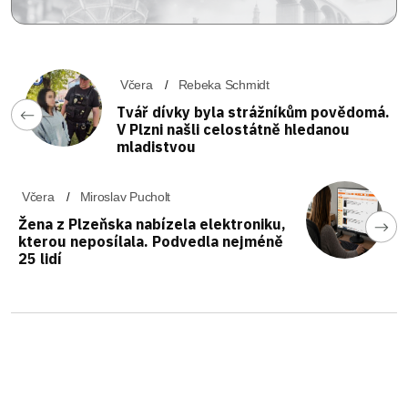
Včera
Rebeka Schmidt
Tvář dívky byla strážníkům povědomá.
V Plzni našli celostátně hledanou
mladistvou
Včera
Miroslav Pucholt
Žena z Plzeňska nabízela elektroniku,
kterou neposílala. Podvedla nejméně
25 lidí