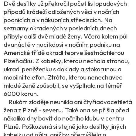
Dvě desítky už překročil počet listopadových
případů krádeží odložených věcí v nočních
podnicích a v nákupních střediscích. Na
seznamy okradených v posledních dnech
přibyly další dvě mladé ženy. Včera kolem půl
dvanácté v noci kdosi v nočním podniku na
Americké třídě okradl teprve šestnáctiletou
Plzeňačku. Z kabelky, kterou nechala stranou,
ukradl peněženku s doklady a stokorunou a
mobilní telefon. Ztráta, kterou nenechavec
mladé ženě způsobil, se vyšplhala na téměř
6000 korun.
Rukám zloděje neunikla ani čtyřiadvacetiletá
žena z Plzně - severu. Také ona se přišla před
několika dny bavit do nočního klubu v centru
Plzně. Poškozená si stejně jako desítky jiných
kabelku odložila, aniž by přemýšlela o