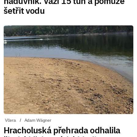
náduvník. Váží 15 tun a pomůže
šetřit vodu
Včera
Adam Wágner
Hracholuská přehrada odhalila