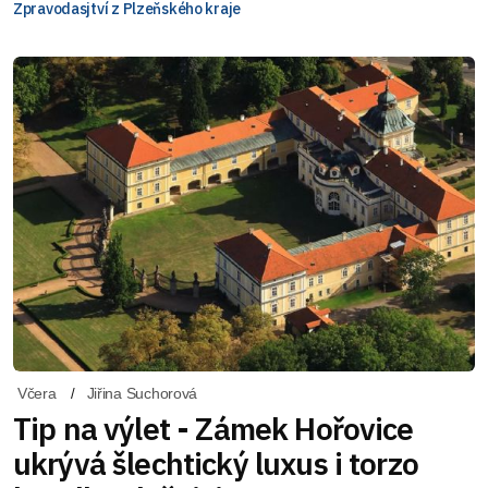
Zpravodasjtví z Plzeňského kraje
Včera
Jiřina Suchorová
Tip na výlet - Zámek Hořovice
ukrývá šlechtický luxus i torzo