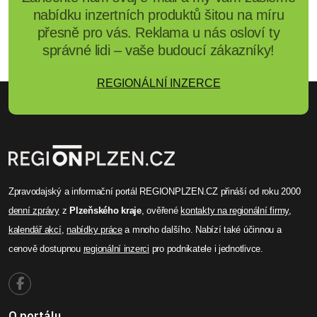
nabídku inzertních produktů šitou na míru
přesně pro vás. Reklama u nás osloví ty
správné lidi – vaše budoucí zákazníky!
REGIONÁLNÍ INZERCE
Zpravodajský a informační portál REGIONPLZEN.CZ přináší od roku 2000
denní zprávy
z
Plzeňského kraje
, ověřené
kontakty na regionální firmy
,
kalendář akcí
,
nabídky práce
a mnoho dalšího. Nabízí také účinnou a
cenově dostupnou
regionální inzerci
pro podnikatele i jednotlivce.
O portálu