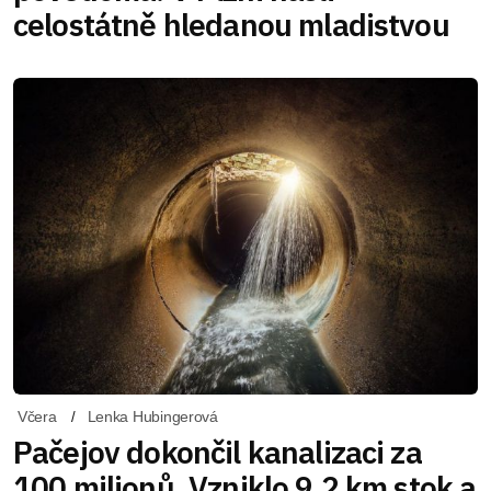
celostátně hledanou mladistvou
Včera
Lenka Hubingerová
Pačejov dokončil kanalizaci za
100 milionů. Vzniklo 9,2 km stok a