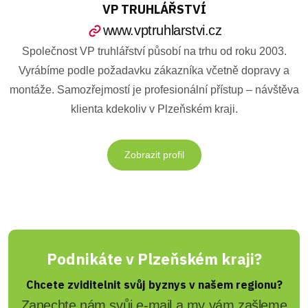
VP TRUHLÁŘSTVÍ
www.vptruhlarstvi.cz
Společnost VP truhlářství působí na trhu od roku 2003.
Vyrábíme podle požadavku zákazníka včetně dopravy a
montáže. Samozřejmostí je profesionální přístup – návštěva
klienta kdekoliv v Plzeňském kraji.
Zobrazit profil
Podnikáte v Plzeňském kraji?
Chcete zviditelnit svůj byznys v našem regionu?
Zanechte nám svůj e-mail a my vám zašleme