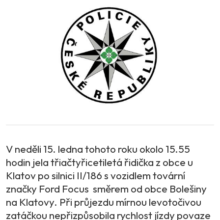
V neděli 15. ledna tohoto roku okolo 15.55
hodin jela třiačtyřicetiletá řidička z obce u
Klatov po silnici II/186 s vozidlem tovární
značky Ford Focus směrem od obce Bolešiny
na Klatovy. Při průjezdu mírnou levotočivou
zatáčkou nepřizpůsobila rychlost jízdy povaze