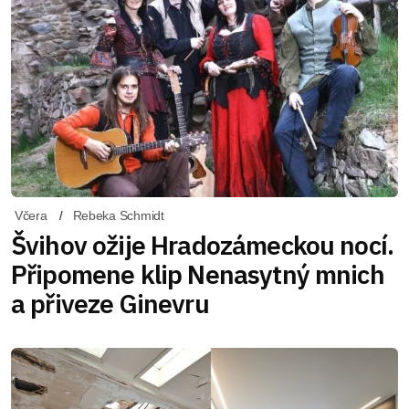
Včera
Rebeka Schmidt
Švihov ožije Hradozámeckou nocí.
Připomene klip Nenasytný mnich
a přiveze Ginevru