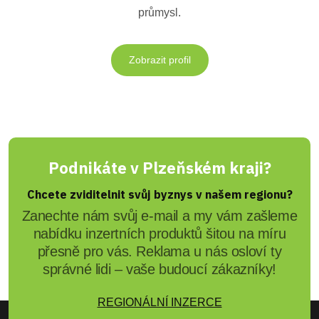
průmysl.
Zobrazit profil
Podnikáte v Plzeňském kraji?
Chcete zviditelnit svůj byznys v našem regionu?
Zanechte nám svůj e-mail a my vám zašleme
nabídku inzertních produktů šitou na míru
přesně pro vás. Reklama u nás osloví ty
správné lidi – vaše budoucí zákazníky!
REGIONÁLNÍ INZERCE