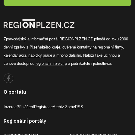
Zpravodajský a informační portál REGIONPLZEN.CZ přináší od roku 2000
denní zprávy
z
Plzeňského kraje
, ověřené
kontakty na regionální firmy
,
kalendář akcí
,
nabídky práce
a mnoho dalšího. Nabízí také účinnou a
cenově dostupnou
regionální inzerci
pro podnikatele i jednotlivce.
O portálu
Inzerce
Přihlášení
Registrace
Archiv Zpráv
RSS
Regionální portály