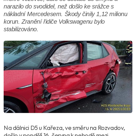
narazilo do svodidel, než došlo ke srážce s
nákladní Mercedesem. Škody činily 1,12 milionu
korun. Zranění řidiče Volkswagenu bylo
stabilizováno.
Na dálnici D5 u Kařeza, ve směru na Rozvadov,
došlo v pondělí 16. června k nehodě mezi