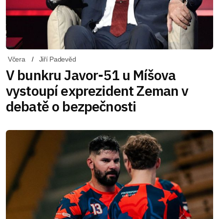
Včera
Jiří Padevěd
V bunkru Javor-51 u Míšova
vystoupí exprezident Zeman v
debatě o bezpečnosti