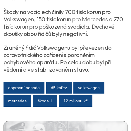
Škody na vozidlech činily 700 tisíc korun pro
Volkswagen, 150 tisíc korun pro Mercedes a 270
tisíc korun pro poškozená svodidla. Dechové
zkoušky obou řidičů byly negativní.
Zraněný řidič Volkswagenu byl převezen do
zdravotnického zařízení s poraněním
pohybového aparátu. Po celou dobu byl při
vědomí a ve stabilizovaném stavu.
dopravní nehoda
d5 kařez
volkswagen
mercedes
škoda 1
12 milionu kč