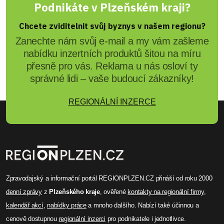
Podnikáte v Plzeňském kraji?
Chcete zviditelnit svůj byznys v našem regionu?
Zanechte nám svůj e-mail a my vám zašleme
nabídku inzertních produktů šitou na míru
přesně pro vás. Reklama u nás osloví ty
správné lidi – vaše budoucí zákazníky!
REGIONÁLNÍ INZERCE
Zpravodajský a informační portál REGIONPLZEN.CZ přináší od roku 2000
denní zprávy
z
Plzeňského kraje
, ověřené
kontakty na regionální firmy
,
kalendář akcí
,
nabídky práce
a mnoho dalšího. Nabízí také účinnou a
cenově dostupnou
regionální inzerci
pro podnikatele i jednotlivce.