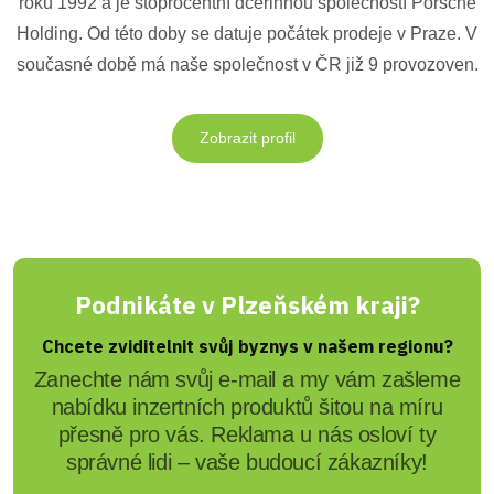
roku 1992 a je stoprocentní dceřinnou společností Porsche
Holding. Od této doby se datuje počátek prodeje v Praze. V
současné době má naše společnost v ČR již 9 provozoven.
Zobrazit profil
Podnikáte v Plzeňském kraji?
Chcete zviditelnit svůj byznys v našem regionu?
Zanechte nám svůj e-mail a my vám zašleme
nabídku inzertních produktů šitou na míru
přesně pro vás. Reklama u nás osloví ty
správné lidi – vaše budoucí zákazníky!