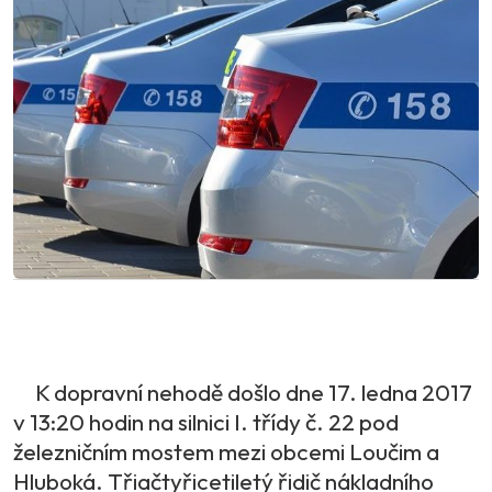
K dopravní nehodě došlo dne 17. ledna 2017
v 13:20 hodin na silnici I. třídy č. 22 pod
železničním mostem mezi obcemi Loučim a
Hluboká. Třiačtyřicetiletý řidič nákladního