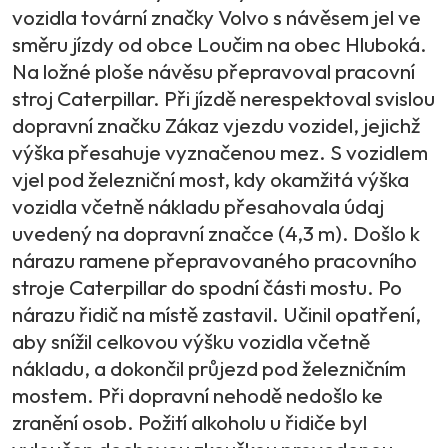
vozidla tovární značky Volvo s návěsem jel ve
směru jízdy od obce Loučim na obec Hluboká.
Na ložné ploše návěsu přepravoval pracovní
stroj Caterpillar. Při jízdě nerespektoval svislou
dopravní značku Zákaz vjezdu vozidel, jejichž
výška přesahuje vyznačenou mez. S vozidlem
vjel pod železniční most, kdy okamžitá výška
vozidla včetně nákladu přesahovala údaj
uvedený na dopravní značce (4,3 m). Došlo k
nárazu ramene přepravovaného pracovního
stroje Caterpillar do spodní části mostu. Po
nárazu řidič na místě zastavil. Učinil opatření,
aby snížil celkovou výšku vozidla včetně
nákladu, a dokončil průjezd pod železničním
mostem. Při dopravní nehodě nedošlo ke
zranění osob. Požití alkoholu u řidiče byl