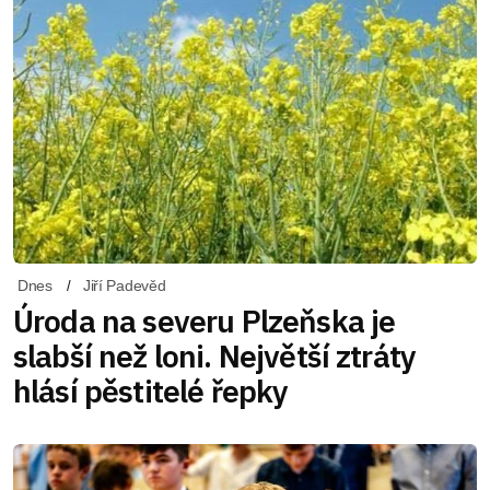
Dnes
Jiří Padevěd
Úroda na severu Plzeňska je
slabší než loni. Největší ztráty
hlásí pěstitelé řepky