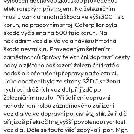
vyloučen dechovou zkouškou provedenou
elektronickým přístrojem. Na železničním
mostu vznikla hmotná škoda ve výši 300 tisíc
korun, na pracovním stroji Caterpillar byla
škoda vyčíslena na 500 tisíc korun. Na
nákladním vozidle Volvo a návěsu hmotná
škoda nevznikla. Provedeným šetřením
zaměstnanců Správy železniční dopravní cesty
nebylo zjištěno poškození železniční tratě a
nedošlo k přerušení přepravy na železnici.
Jako opatření byla ze strany SŽDC snížena
rychlost drážních vozidel při jízdě po
železničním mostu. Při šetření dopravní
nehody kontrolou záznamového zařízení
vozidla Volvo dopravní policisté zjistili, že řidič
při jízdě překročil nejvyšší povolenou rychlost
vozidla. Dále se touto věcí zabývají. por. Mgr.