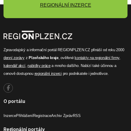
REGIONÁLNÍ INZERCE
Zpravodajský a informační portál REGIONPLZEN.CZ přináší od roku 2000
denní zprávy
z
Plzeňského kraje
, ověřené
kontakty na regionální firmy
,
kalendář akcí
,
nabídky práce
a mnoho dalšího. Nabízí také účinnou a
cenově dostupnou
regionální inzerci
pro podnikatele i jednotlivce.
O portálu
Inzerce
Přihlášení
Registrace
Archiv Zpráv
RSS
Regionální portály