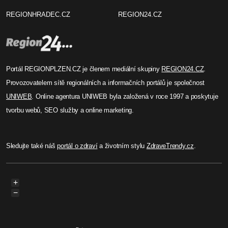
REGIONHRADEC.CZ
REGION24.CZ
Portál REGIONPLZEN.CZ je členem mediální skupiny
REGION24.CZ
.
Provozovatelem sítě regionálních a informačních portálů je společnost
UNIWEB
. Online agentura UNIWEB byla založená v roce 1997 a poskytuje
tvorbu webů, SEO služby a online marketing.
Sledujte také náš
portál o zdraví
a životním stylu
ZdraveTrendy.cz
.
+
−