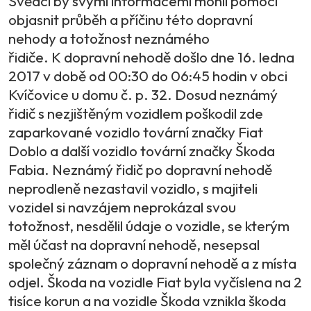
Svědci by svými informacemi mohli pomoci
objasnit průběh a příčinu této dopravní
nehody a totožnost neznámého
řidiče. K dopravní nehodě došlo dne 16. ledna
2017 v době od 00:30 do 06:45 hodin v obci
Kvíčovice u domu č. p. 32. Dosud neznámý
řidič s nezjištěným vozidlem poškodil zde
zaparkované vozidlo tovární značky Fiat
Doblo a další vozidlo tovární značky Škoda
Fabia. Neznámý řidič po dopravní nehodě
neprodleně nezastavil vozidlo, s majiteli
vozidel si navzájem neprokázal svou
totožnost, nesdělil údaje o vozidle, se kterým
měl účast na dopravní nehodě, nesepsal
společný záznam o dopravní nehodě a z místa
odjel. Škoda na vozidle Fiat byla vyčíslena na 2
tisíce korun a na vozidle Škoda vznikla škoda