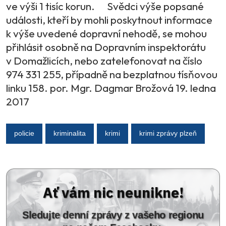
ve výši 1 tisíc korun. Svědci výše popsané
události, kteří by mohli poskytnout informace
k výše uvedené dopravní nehodě, se mohou
přihlásit osobně na Dopravním inspektorátu
v Domažlicích, nebo zatelefonovat na číslo
974 331 255, případně na bezplatnou tísňovou
linku 158. por. Mgr. Dagmar Brožová 19. ledna
2017
policie
kriminalita
krimi
krimi zprávy plzeň
Ať vám nic neunikne!
Sledujte denní zprávy z vašeho regionu