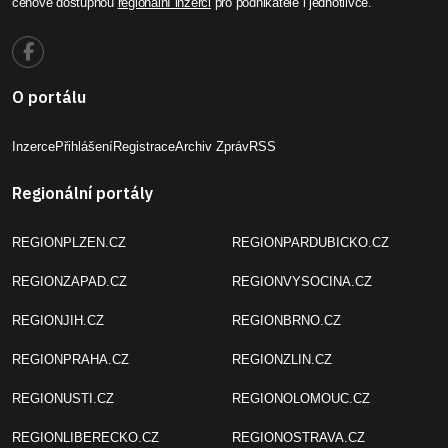
cenově dostupnou
regionální inzerci
pro podnikatele i jednotlivce.
O portálu
Inzerce
Přihlášení
Registrace
Archiv Zpráv
RSS
Regionální portály
REGIONPLZEN.CZ
REGIONPARDUBICKO.CZ
REGIONZAPAD.CZ
REGIONVYSOCINA.CZ
REGIONJIH.CZ
REGIONBRNO.CZ
REGIONPRAHA.CZ
REGIONZLIN.CZ
REGIONUSTI.CZ
REGIONOLOMOUC.CZ
REGIONLIBERECKO.CZ
REGIONOSTRAVA.CZ