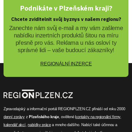
Podnikáte v Plzeňském kraji?
Chcete zviditelnit svůj byznys v našem regionu?
Zanechte nám svůj e-mail a my vám zašleme
nabídku inzertních produktů šitou na míru
přesně pro vás. Reklama u nás osloví ty
správné lidi – vaše budoucí zákazníky!
REGIONÁLNÍ INZERCE
Zpravodajský a informační portál REGIONPLZEN.CZ přináší od roku 2000
denní zprávy
z
Plzeňského kraje
, ověřené
kontakty na regionální firmy
,
kalendář akcí
,
nabídky práce
a mnoho dalšího. Nabízí také účinnou a