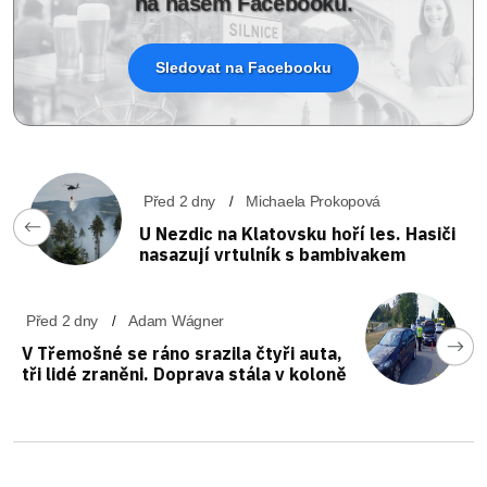
na našem Facebooku.
Sledovat na Facebooku
Před 2 dny
Michaela Prokopová
U Nezdic na Klatovsku hoří les. Hasiči
nasazují vrtulník s bambivakem
Před 2 dny
Adam Wágner
V Třemošné se ráno srazila čtyři auta,
tři lidé zraněni. Doprava stála v koloně