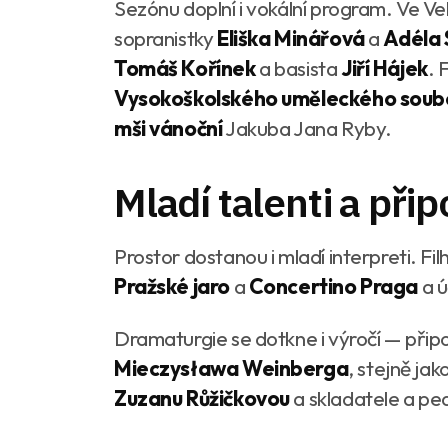
Sezónu doplní i vokální program. Ve 
sopranistky
Eliška Minářová
a
Adéla 
Tomáš Kořínek
a basista
Jiří Hájek
. 
Vysokoškolského uměleckého soubo
mši vánoční
Jakuba Jana Ryby.
Mladí talenti a při
Prostor dostanou i mladí interpreti. Fi
Pražské jaro
a
Concertino Praga
a ú
Dramaturgie se dotkne i výročí — při
Mieczysława Weinberga
, stejně ja
Zuzanu Růžičkovou
a skladatele a p