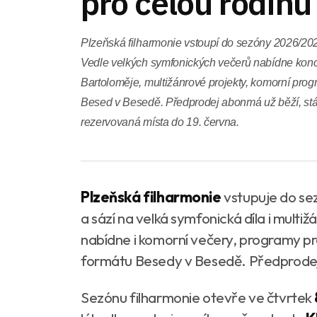
pro celou rodinu
Plzeňská filharmonie vstoupí do sezóny 2026/202
Vedle velkých symfonických večerů nabídne konce
Bartoloměje, multižánrové projekty, komorní pro
Besed v Besedě. Předprodej abonmá už běží, stáva
rezervovaná místa do 19. června.
Plzeňská filharmonie
vstupuje do se
a sází na velká symfonická díla i mult
nabídne i komorní večery, programy pr
formátu Besedy v Besedě. Předprodej
Sezónu filharmonie otevře ve čtvrtek