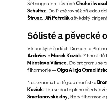
Šéfdirigentem zůstává
Chuhei Iwasak
Schultsz
. Do Plzně rovněž přijedou dalš
Štrunc
,
Jiří Petrdlík
a švédský dirigen
Sólisté a pěvecké 
V klasických řadách Diamant a Platina 
Ardašev
a
Marek Kozák
. Z houslistů
Miroslava Vilímce
. Do programu se pr
filharmonie —
Olga Alicja Osmolińsk
Na seznamu hostů jsou i harfistka
Bron
Koziak
. Ten se podle plánu představ
Smetanovské dny
, který filharmonie