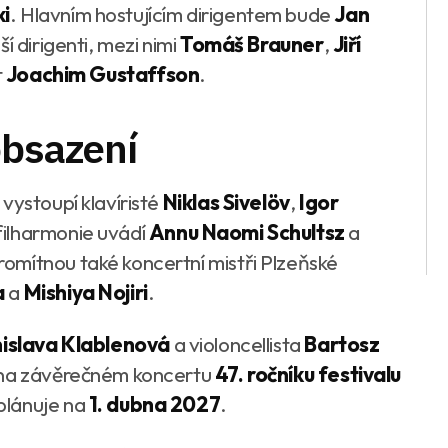
i
. Hlavním hostujícím dirigentem bude
Jan
í dirigenti, mezi nimi
Tomáš Brauner
,
Jiří
t
Joachim Gustaffson
.
obsazení
vystoupí klavíristé
Niklas Sivelöv
,
Igor
 filharmonie uvádí
Annu Naomi Schultsz
a
omítnou také koncertní mistři Plzeňské
a
a
Mishiya Nojiri
.
islava Klablenová
a violoncellista
Bartosz
í na závěrečném koncertu
47. ročníku festivalu
 plánuje na
1. dubna 2027
.