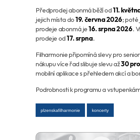
Předprodej abonmá běží od
11. květn
jejich místa do
19. června 2026
; poté
prodeje abonmá je
16. srpna 2026
. 
prodeje od
17. srpna
.
Filharmonie připomíná slevy pro seniory
nákupu více řad slibuje slevu až
30 pr
mobilní aplikace s přehledem akcí a bo
Podrobnosti k programu a vstupenká
plzenskafilharmonie
koncerty