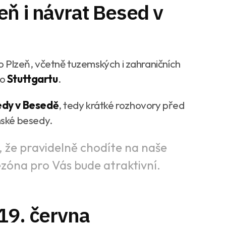
ň i návrat Besed v
 Plzeň, včetně tuzemských i zahraničních
do
Stuttgartu
.
dy v Besedě
, tedy krátké rozhovory před
ské besedy.
, že pravidelně chodíte na naše
ezóna pro Vás bude atraktivní.
19. června