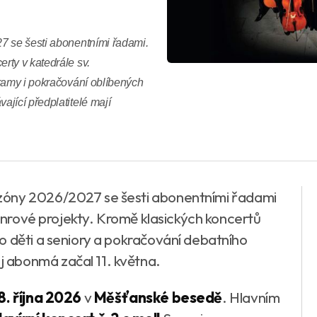
7 se šesti abonentními řadami.
rty v katedrále sv.
gramy i pokračování oblíbených
jící předplatitelé mají
zóny 2026/2027 se šesti abonentními řadami
ižánrové projekty. Kromě klasických koncertů
o děti a seniory a pokračování debatního
 abonmá začal 11. května.
8. října 2026
v
Měšťanské besedě
. Hlavním