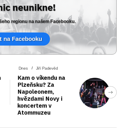
nic neunikne!
vašeho regionu na našem Facebooku.
t na Facebooku
Dnes
Jiří Padevěd
n
Kam o víkendu na
Plzeňsku? Za
Napoleonem,
hvězdami Novy i
koncertem v
Atommuzeu