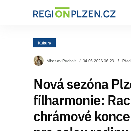
Kultura
Miroslav Pucholt
04.06.2026 06:23
Před
Nová sezóna Pl
filharmonie: Ra
chrámové koncer