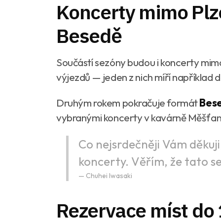
Koncerty mimo Plze
Besedě
Součástí sezóny budou i koncerty mimo
výjezdů — jeden z nich míří například 
Druhým rokem pokračuje formát
Bese
vybranými koncerty v kavárně Měšťan
Co nejsrdečněji Vám děkuji
koncerty. Věřím, že tato s
Chuhei Iwasaki
Rezervace míst do 