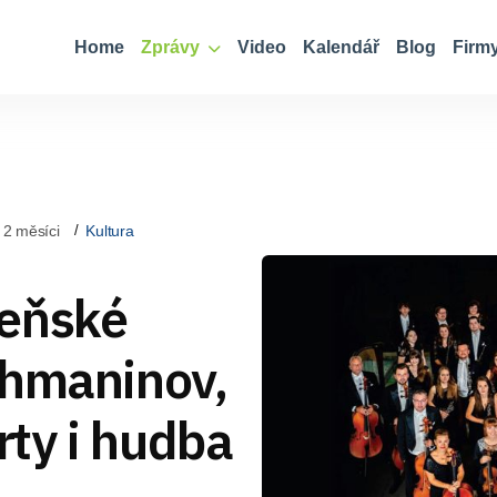
Home
Zprávy
Video
Kalendář
Blog
Firm
 2 měsíci
Kultura
zeňské
chmaninov,
ty i hudba