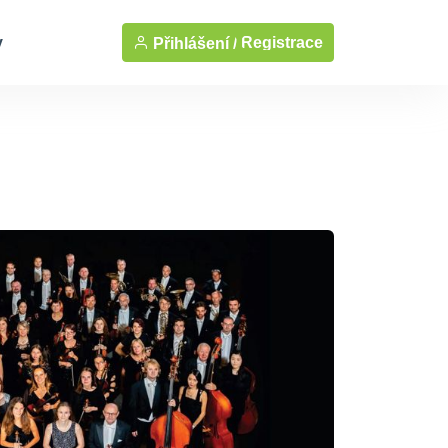
y
Registrace
Přihlášení /