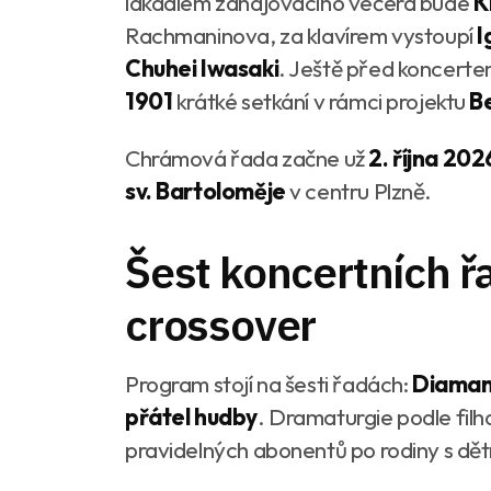
lákadlem zahajovacího večera bude
K
Rachmaninova, za klavírem vystoupí
I
Chuhei Iwasaki
. Ještě před koncerte
1901
krátké setkání v rámci projektu
B
Chrámová řada začne už
2. října 202
sv. Bartoloměje
v centru Plzně.
Šest koncertních ř
crossover
Program stojí na šesti řadách:
Diaman
přátel hudby
. Dramaturgie podle filh
pravidelných abonentů po rodiny s dět