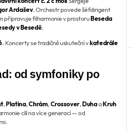
lavírní koncert č. 2 c moll
Sergeje
gor Ardašev
. Orchestr povede šéfdirigent
m připravuje filharmonie v prostoru
Beseda
esedy v Besedě
.
6
. Koncerty se tradičně uskuteční v
katedrále
ad: od symfoniky po
t
,
Platina
,
Chrám
,
Crossover
,
Duha
a
Kruh
armonie cílí na více generací — od
mi.