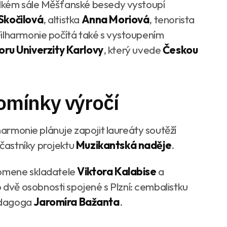
Velkém sále Měšťanské besedy vystoupí
Skočilová
, altistka
Anna Moriová
, tenorista
Filharmonie počítá také s vystoupením
ru Univerzity Karlovy
, který uvede
Českou
pomínky výročí
lharmonie plánuje zapojit laureáty soutěží
častníky projektu
Muzikantská naděje
.
pomene skladatele
Viktora Kalabise
a
ko dvě osobnosti spojené s Plzní: cembalistku
edagoga
Jaromíra Bažanta
.