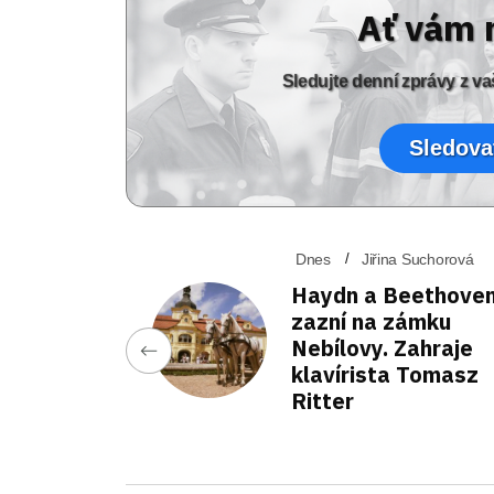
Ať vám 
Sledujte denní zprávy z 
Sledova
Dnes
Jiřina Suchorová
Haydn a Beethove
zazní na zámku
Nebílovy. Zahraje
klavírista Tomasz
Ritter