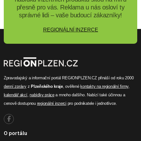
přesně pro vás. Reklama u nás osloví ty
správné lidi – vaše budoucí zákazníky!
REGIONÁLNÍ INZERCE
Zpravodajský a informační portál REGIONPLZEN.CZ přináší od roku 2000
denní zprávy
z
Plzeňského kraje
, ověřené
kontakty na regionální firmy
,
kalendář akcí
,
nabídky práce
a mnoho dalšího. Nabízí také účinnou a
cenově dostupnou
regionální inzerci
pro podnikatele i jednotlivce.
O portálu