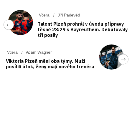
Včera
Jiří Padevěd
Talent Plzeň prohrál v úvodu přípravy
těsně 28:29 s Bayreuthem. Debutovaly
tři posily
Včera
Adam Wágner
Viktoria Plzeň mění oba týmy. Muži
posílili útok, ženy mají nového trenéra