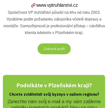
www.vptruhlarstvi.cz
Společnost VP truhlářství působí na trhu od roku 2003.
Vyrábíme podle požadavku zákazníka včetně dopravy a
montáže. Samozřejmostí je profesionální přístup – návštěva
klienta kdekoliv v Plzeňském kraji.
Zobrazit profil
Podnikáte v Plzeňském kraji?
Chcete zviditelnit svůj byznys v našem regionu?
Zanechte nám svůj e-mail a my vám zašleme
nabídku inzertních produktů šitou na míru