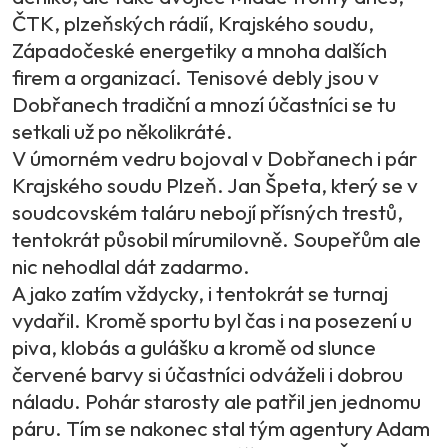
ČTK, plzeňských rádií, Krajského soudu,
Západočeské energetiky a mnoha dalších
firem a organizací. Tenisové debly jsou v
Dobřanech tradiční a mnozí účastníci se tu
setkali už po několikráté.
V úmorném vedru bojoval v Dobřanech i pár
Krajského soudu Plzeň. Jan Špeta, který se v
soudcovském taláru nebojí přísných trestů,
tentokrát působil mírumilovně. Soupeřům ale
nic nehodlal dát zadarmo.
A jako zatím vždycky, i tentokrát se turnaj
vydařil. Kromě sportu byl čas i na posezení u
piva, klobás a gulášku a kromě od slunce
červené barvy si účastníci odváželi i dobrou
náladu. Pohár starosty ale patřil jen jednomu
páru. Tím se nakonec stal tým agentury Adam