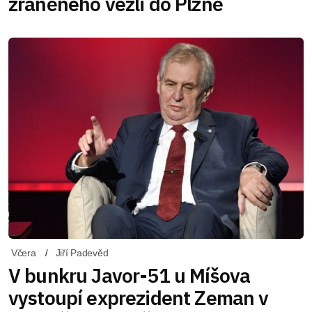
zraněného vezli do Plzně
Včera
Jiří Padevěd
V bunkru Javor-51 u Míšova
vystoupí exprezident Zeman v