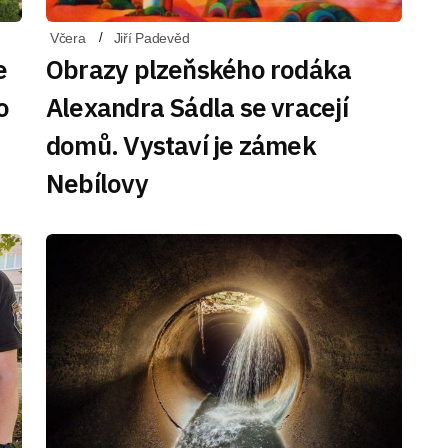
Včera
Jiří Padevěd
e
Obrazy plzeňského rodáka
o
Alexandra Sádla se vracejí
domů. Vystaví je zámek
Nebílovy