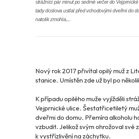
strážníci pár minut po sedmé večer do Vejprnické u
tady doslova ustlal před vchodovými dveřmi do d
natolik zmohla,...
Nový rok 2017 přivítal opilý muž z Li
stanice. Umístěn zde už byl po několi
K případu opilého muže vyjížděli str
Vejprnické ulice. Šestatřicetiletý mu
dveřmi do domu. Přemíra alkoholu ho
vzbudit. Jelikož svým ohrožoval své zd
k vystřízlivění na záchytku.