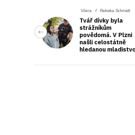
Včera
Rebeka Schmidt
Tvář dívky byla
strážníkům
povědomá. V Plzni
našli celostátně
hledanou mladistv