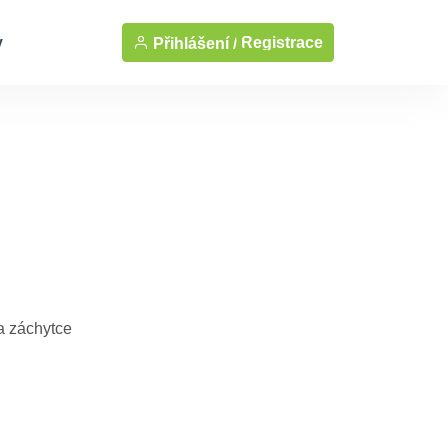
y
Registrace
Přihlášení /