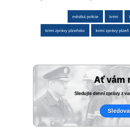
městká policie
krimi
krimi zprávy plzeňsko
krimi zprávy plzeň
Ať vám 
Sledujte denní zprávy z 
Sledova