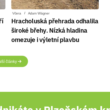
Včera
Adam Wágner
ří
Hracholuská přehrada odhalila
široké břehy. Nízká hladina
omezuje i výletní plavbu
lší články