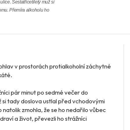
lice. Šestatřicetiletý muž si
omu. Přemíra alkoholu ho
tohlav v prostorách protialkoholní záchytné
káté.
ážníci pár minut po sedmé večer do
ž si tady doslova ustlal před vchodovými
 natolik zmohla, že se ho nedařilo vůbec
raví a život, převezli ho strážníci