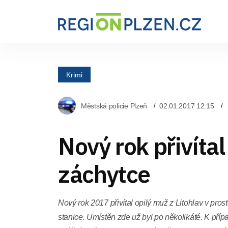
Krimi
Městská policie Plzeň
02.01.2017 12:15
Nový rok přivítal
záchytce
Nový rok 2017 přivítal opilý muž z Litohlav v pros
stanice. Umístěn zde už byl po několikáté. K příp