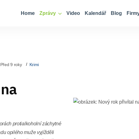
Home
Zprávy
Video
Kalendář
Blog
Firm
Před 9 roky
Krimi
 na
torách protialkoholní záchytné
adu opilého muže vyjížděli