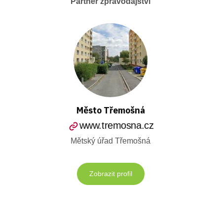
Partner zpravodajství
Město Třemošná
www.tremosna.cz
Mětský úřad Třemošná
Zobrazit profil