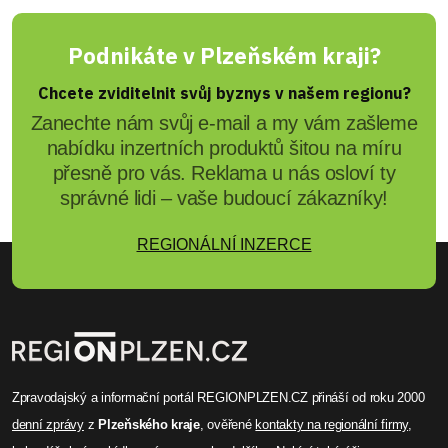
Podnikáte v Plzeňském kraji?
Chcete zviditelnit svůj byznys v našem regionu?
Zanechte nám svůj e-mail a my vám zašleme
nabídku inzertních produktů šitou na míru
přesně pro vás. Reklama u nás osloví ty
správné lidi – vaše budoucí zákazníky!
REGIONÁLNÍ INZERCE
Zpravodajský a informační portál REGIONPLZEN.CZ přináší od roku 2000
denní zprávy
z
Plzeňského kraje
, ověřené
kontakty na regionální firmy
,