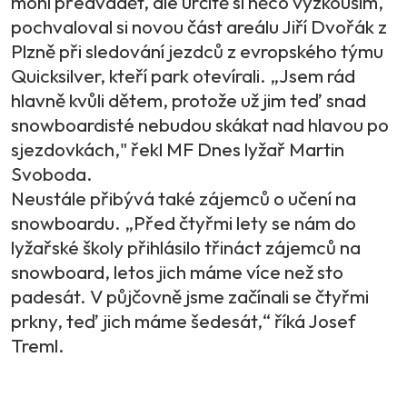
mohl předvádět, ale určitě si něco vyzkouším,“
pochvaloval si novou část areálu Jiří Dvořák z
Plzně při sledování jezdců z evropského týmu
Quicksilver, kteří park otevírali. „Jsem rád
hlavně kvůli dětem, protože už jim teď snad
snowboardisté nebudou skákat nad hlavou po
sjezdovkách," řekl MF Dnes lyžař Martin
Svoboda.
Neustále přibývá také zájemců o učení na
snowboardu. „Před čtyřmi lety se nám do
lyžařské školy přihlásilo třináct zájemců na
snowboard, letos jich máme více než sto
padesát. V půjčovně jsme začínali se čtyřmi
prkny, teď jich máme šedesát,“ říká Josef
Treml.