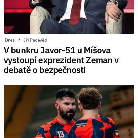
Dnes
Jiří Padevěd
V bunkru Javor-51 u Míšova
vystoupí exprezident Zeman v
debatě o bezpečnosti