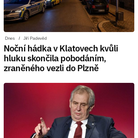
Dnes
Jiří Padevěd
Noční hádka v Klatovech kvůli
hluku skončila pobodáním,
zraněného vezli do Plzně