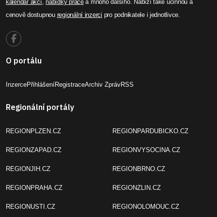
kalendář akcí
,
nabídky práce
a mnoho dalšího. Nabízí také účinnou a
cenově dostupnou
regionální inzerci
pro podnikatele i jednotlivce.
O portálu
Inzerce
Přihlášení
Registrace
Archiv Zpráv
RSS
Regionální portály
REGIONPLZEN.CZ
REGIONPARDUBICKO.CZ
REGIONZAPAD.CZ
REGIONVYSOCINA.CZ
REGIONJIH.CZ
REGIONBRNO.CZ
REGIONPRAHA.CZ
REGIONZLIN.CZ
REGIONUSTI.CZ
REGIONOLOMOUC.CZ