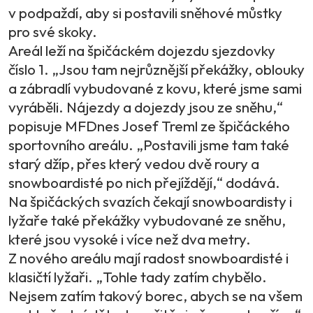
v podpaždí, aby si postavili sněhové můstky
pro své skoky.
Areál leží na špičáckém dojezdu sjezdovky
číslo 1. „Jsou tam nejrůznější překážky, oblouky
a zábradlí vybudované z kovu, které jsme sami
vyráběli. Nájezdy a dojezdy jsou ze sněhu,“
popisuje MFDnes Josef Treml ze špičáckého
sportovního areálu. „Postavili jsme tam také
starý džíp, přes který vedou dvě roury a
snowboardisté po nich přejíždějí,“ dodává.
Na špičáckých svazích čekají snowboardisty i
lyžaře také překážky vybudované ze sněhu,
které jsou vysoké i více než dva metry.
Z nového areálu mají radost snowboardisté i
klasičtí lyžaři. „Tohle tady zatím chybělo.
Nejsem zatím takový borec, abych se na všem