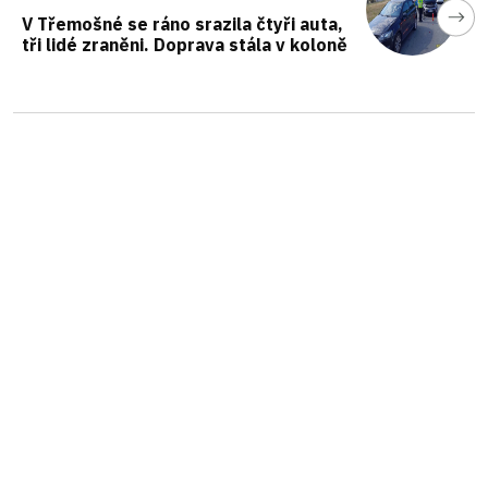
V Třemošné se ráno srazila čtyři auta,
tři lidé zraněni. Doprava stála v koloně