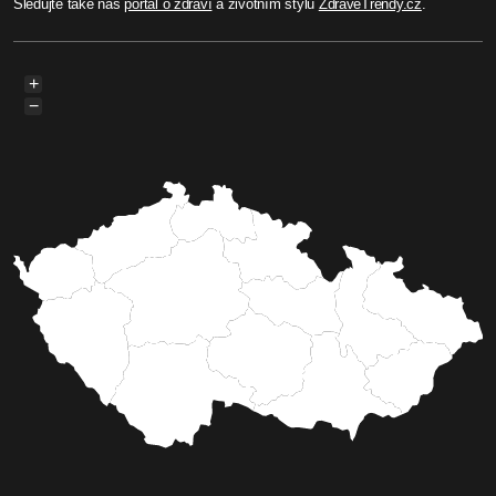
Sledujte také náš
portál o zdraví
a životním stylu
ZdraveTrendy.cz
.
+
−