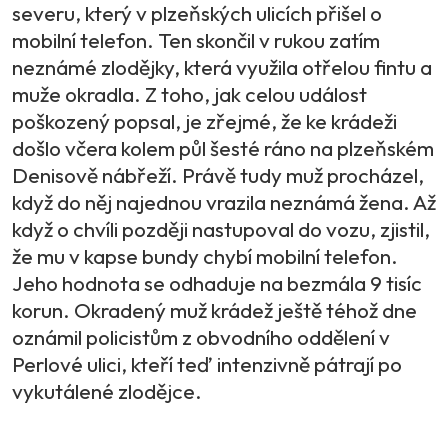
severu, který v plzeňských ulicích přišel o
mobilní telefon. Ten skončil v rukou zatím
neznámé zlodějky, která využila otřelou fintu a
muže okradla. Z toho, jak celou událost
poškozený popsal, je zřejmé, že ke krádeži
došlo včera kolem půl šesté ráno na plzeňském
Denisově nábřeží. Právě tudy muž procházel,
když do něj najednou vrazila neznámá žena. Až
když o chvíli později nastupoval do vozu, zjistil,
že mu v kapse bundy chybí mobilní telefon.
Jeho hodnota se odhaduje na bezmála 9 tisíc
korun. Okradený muž krádež ještě téhož dne
oznámil policistům z obvodního oddělení v
Perlové ulici, kteří teď intenzivně pátrají po
vykutálené zlodějce.