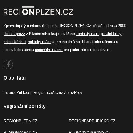
Zpravodajský a informační portál REGIONPLZEN.CZ přináší od roku 2000
denní zprávy
z
Plzeňského kraje
, ověřené
kontakty na regionální firmy
,
kalendář akcí
,
nabídky práce
a mnoho dalšího. Nabízí také účinnou a
cenově dostupnou
regionální inzerci
pro podnikatele i jednotlivce.
O portálu
Inzerce
Přihlášení
Registrace
Archiv Zpráv
RSS
Regionální portály
REGIONPLZEN.CZ
REGIONPARDUBICKO.CZ
REGIONZAPAD.CZ
REGIONVYSOCINA.CZ