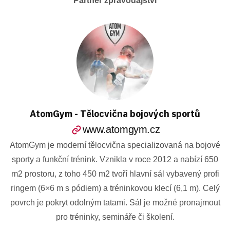
Partner zpravodajství
AtomGym - Tělocvična bojových sportů
www.atomgym.cz
AtomGym je moderní tělocvična specializovaná na bojové
sporty a funkční trénink. Vznikla v roce 2012 a nabízí 650
m2 prostoru, z toho 450 m2 tvoří hlavní sál vybavený profi
ringem (6×6 m s pódiem) a tréninkovou klecí (6,1 m). Celý
povrch je pokryt odolným tatami. Sál je možné pronajmout
pro tréninky, semináře či školení.