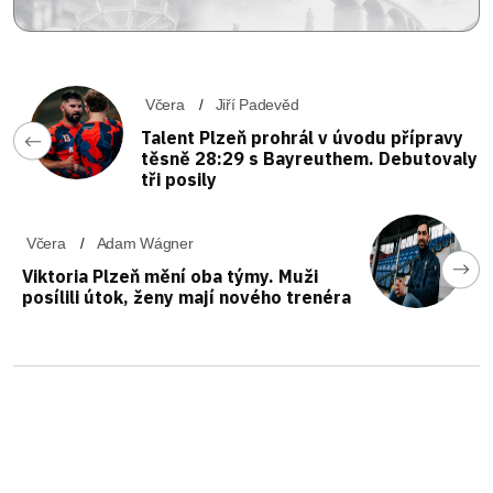
Včera
Jiří Padevěd
Talent Plzeň prohrál v úvodu přípravy
těsně 28:29 s Bayreuthem. Debutovaly
tři posily
Včera
Adam Wágner
Viktoria Plzeň mění oba týmy. Muži
posílili útok, ženy mají nového trenéra