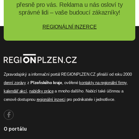
přesně pro vás. Reklama u nás osloví ty
správné lidi – vaše budoucí zákazníky!
REGIONÁLNÍ INZERCE
Zpravodajský a informační portál REGIONPLZEN.CZ přináší od roku 2000
denní zprávy
z
Plzeňského kraje
, ověřené
kontakty na regionální firmy
,
kalendář akcí
,
nabídky práce
a mnoho dalšího. Nabízí také účinnou a
cenově dostupnou
regionální inzerci
pro podnikatele i jednotlivce.
O portálu