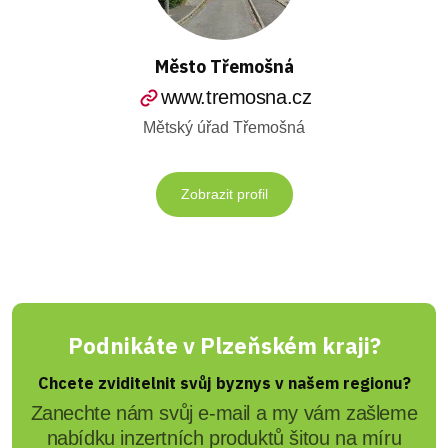
Město Třemošná
www.tremosna.cz
Mětský úřad Třemošná
Zobrazit profil
Podnikáte v Plzeňském kraji?
Chcete zviditelnit svůj byznys v našem regionu?
Zanechte nám svůj e-mail a my vám zašleme
nabídku inzertních produktů šitou na míru