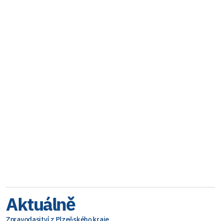
Aktuálně
Zpravodasjtví z Plzeňského kraje