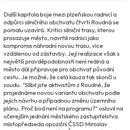
Další kapitola boje mezi plzeňskou radnicí a
odpůrci silničního obchvatu čtvrti Roudná se
pomalu uzavírá. Kritici silniční trasy, kterou
prosazuje město, navrhli radnici jako
kompromis náhradní novou trasu, více
vzdálenou od zástavby. Její realizace však s
největší pravděpodobností není reálná a
město dál připravuje pro obchvat původní
cestu. Je možné, že celá kauza tak skončí u
soudu. "Slíbil jste aktivistům z Roudné, že
projednáme novou variantu obchvatu podle
jejich návrhu a případnou změnu územního
plánu. Proč bod není na programu?" oslovil na
včerejším jednání městského zastupitelstva
místopředseda opoziční ČSSD Miroslav