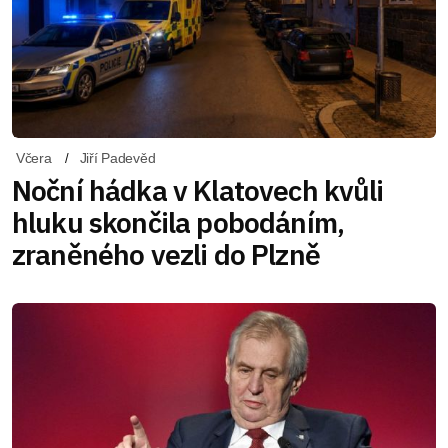
Včera
Jiří Padevěd
Noční hádka v Klatovech kvůli
hluku skončila pobodáním,
zraněného vezli do Plzně