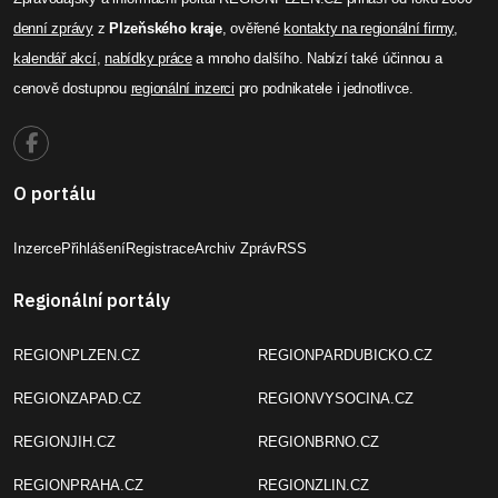
denní zprávy
z
Plzeňského kraje
, ověřené
kontakty na regionální firmy
,
kalendář akcí
,
nabídky práce
a mnoho dalšího. Nabízí také účinnou a
cenově dostupnou
regionální inzerci
pro podnikatele i jednotlivce.
O portálu
Inzerce
Přihlášení
Registrace
Archiv Zpráv
RSS
Regionální portály
REGIONPLZEN.CZ
REGIONPARDUBICKO.CZ
REGIONZAPAD.CZ
REGIONVYSOCINA.CZ
REGIONJIH.CZ
REGIONBRNO.CZ
REGIONPRAHA.CZ
REGIONZLIN.CZ