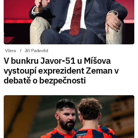
Včera
Jiří Padevěd
V bunkru Javor-51 u Míšova
vystoupí exprezident Zeman v
debatě o bezpečnosti