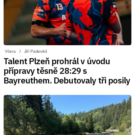
Včera
Jiří Padevěd
Talent Plzeň prohrál v úvodu
přípravy těsně 28:29 s
Bayreuthem. Debutovaly tři posily