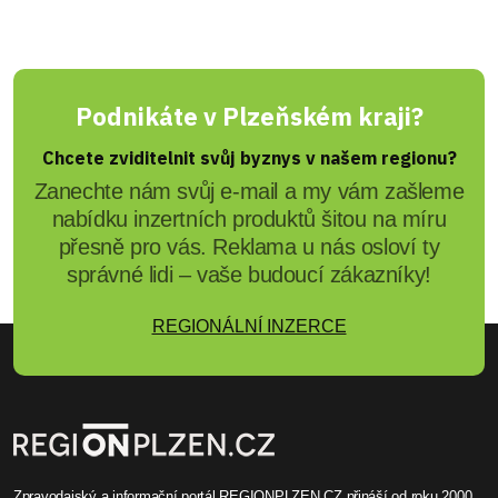
Podnikáte v Plzeňském kraji?
Chcete zviditelnit svůj byznys v našem regionu?
Zanechte nám svůj e-mail a my vám zašleme
nabídku inzertních produktů šitou na míru
přesně pro vás. Reklama u nás osloví ty
správné lidi – vaše budoucí zákazníky!
REGIONÁLNÍ INZERCE
Zpravodajský a informační portál REGIONPLZEN.CZ přináší od roku 2000