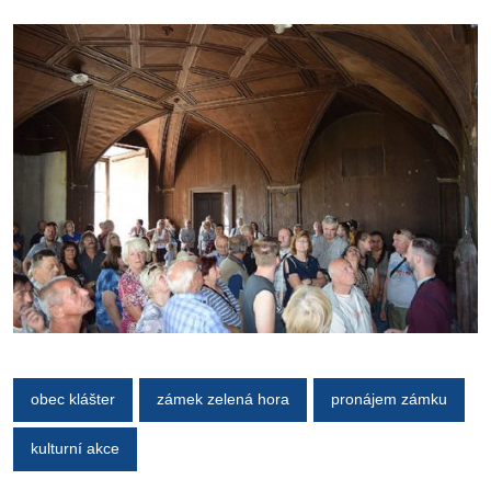
obec klášter
zámek zelená hora
pronájem zámku
kulturní akce