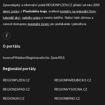
Zpravodajský a informační portál REGIONPLZEN.CZ přináší od roku 2000
denní zprávy
z
Plzeňského kraje
, ověřené
kontakty na regionální firmy
,
kalendář akcí
,
nabídky práce
a mnoho dalšího. Nabízí také účinnou a
cenově dostupnou
regionální inzerci
pro podnikatele i jednotlivce.
O portálu
Inzerce
Přihlášení
Registrace
Archiv Zpráv
RSS
Regionální portály
REGIONPLZEN.CZ
REGIONPARDUBICKO.CZ
REGIONZAPAD.CZ
REGIONVYSOCINA.CZ
REGIONJIH.CZ
REGIONBRNO.CZ