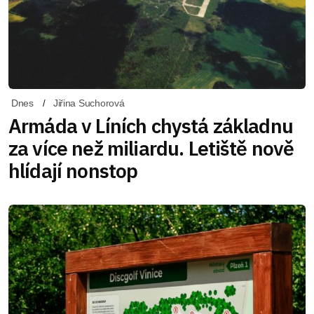
Dnes
Jiřina Suchorová
Armáda v Líních chystá základnu
za více než miliardu. Letiště nově
hlídají nonstop