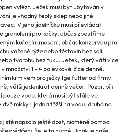
hopen vylézt. Ježek musí být ubytován v
vání je vhodný teplý sklep nebo jiné
avec. V jeho jídelníčku musí převládat
e granulemi pro kočky, občas zpestříme
řeným kuřecím masem, občas konzervou pro
chu vařené rýže nebo těstovin bez soli.
bo tvarohu bez tuku. Ježek, který váží více
 v množství 1 - 4 polévkové lžíce denně.
ním krmivem pro ježky Igelfutter od firmy
ně, větší jedenkrát denně večer. Pozor, při
í pouze vodu, která musí být stále ve
dvě misky - jedna těžší na vodu, druhá na
a jistě napsalo ještě dost, nicméně pomoci
řesvědčeni, že je to nutné. Jinak je naše