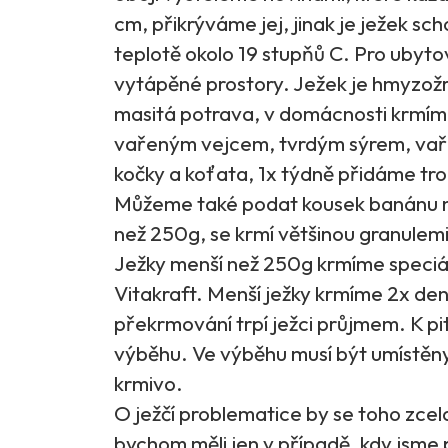
cm, přikrýváme jej, jinak je ježek sc
teplotě okolo 19 stupňů C. Pro ubyto
vytápěné prostory. Ježek je hmyzožr
masitá potrava, v domácnosti krmím
vařeným vejcem, tvrdým sýrem, va
kočky a koťata, 1x týdně přidáme tro
Můžeme také podat kousek banánu ne
než 250g, se krmí většinou granulemi
Ježky menší než 250g krmíme speciál
Vitakraft. Menší ježky krmíme 2x den
překrmování trpí ježci průjmem. K pit
výběhu. Ve výběhu musí být umístěny 
krmivo.
O ježčí problematice by se toho zcel
bychom měli jen v případě, kdy jsme p