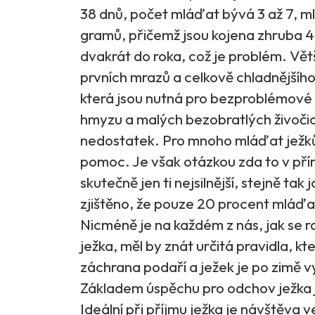
38 dnů, počet mláďat bývá 3 až 7, ml
gramů, přičemž jsou kojena zhruba 4
dvakrát do roka, což je problém. Vě
prvních mrazů a celkově chladnější
která jsou nutná pro bezproblémové
hmyzu a malých bezobratlých živočic
nedostatek. Pro mnoho mláďat ježků je
pomoc. Je však otázkou zda to v přír
skutečně jen ti nejsilnější, stejně tak
zjištěno, že pouze 20 procent mláďa
Nicméně je na každém z nás, jak se 
ježka, měl by znát určitá pravidla, k
záchrana podaří a ježek je po zimě 
Základem úspěchu pro odchov ježka je 
Ideální při příjmu ježka je návštěva ve