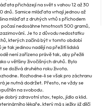
áďata přicházejí na svět s vahou 12 až 30
0 dnů. Samice mláďata vrhají jednou až
tšina mláďat z druhých vrhů s příchodem
ho počasí nedosáhne hmotnosti 500 gramů,
 zazimování. Je to z důvodu nedostatku
hů, kterých začíná být v tomto období
 tak jedinou nadějí na přežití lidská
odě není zařízeno právě tak, aby přežili
 jako u většiny živočišných druhů. Bylo
t se dožívá druhého roku života.
rozhodne. Rozhodne-li se však pro záchranu
terá je nutná dodržet. Přesto, ne vždy se
vypuštěn na svobodu.
dobrý zdravotní stav, teplo, jídlo a klid.
terinárního lékaře, který má s ježky již dílčí