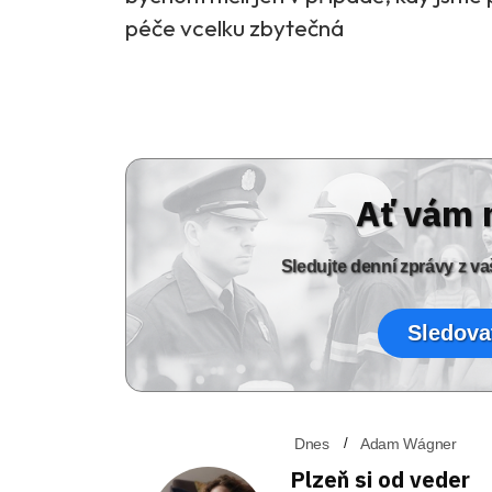
péče vcelku zbytečná
Ať vám 
Sledujte denní zprávy z 
Sledova
Dnes
Adam Wágner
Plzeň si od veder