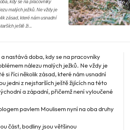
doba, kdy se na pracovníky
lezu malých ježků. Ne vždy je
kolik zásad, které nám usnadní
arších ještě ži...
í a nastává doba, kdy se na pracovníky
roblémem nálezu malých ježků. Ne vždy je
é si říci několik zásad, které nám usnadní
u jedni z nejstarších ještě žijících na této
– východní a západní, přičemž není vyloučené
ologem pavlem Moulisem nyní na oba druhy
u část, bodliny jsou většinou