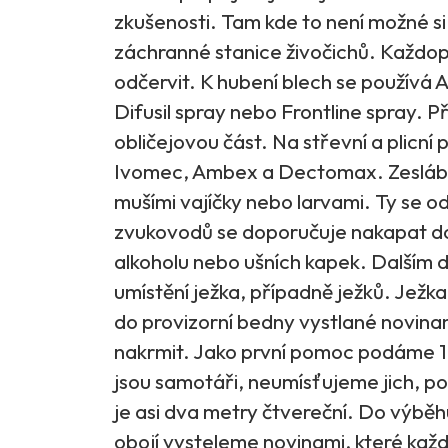
zkušenosti. Tam kde to není možné 
záchranné stanice živočichů. Každop
odčervit. K hubení blech se používá Ar
Difusil spray nebo Frontline spray. Při
obličejovou část. Na střevní a plicní
Ivomec, Ambex a Dectomax. Zesláblí 
mušími vajíčky nebo larvami. Ty se od
zvukovodů se doporučuje nakapat do
alkoholu nebo ušních kapek. Dalším 
umístění ježka, případně ježků. Ježka
do provizorní bedny vystlané novinam
nakrmit. Jako první pomoc podáme 1
jsou samotáři, neumísťujeme jich, p
je asi dva metry čtvereční. Do výběh
obojí vysteleme novinami, které kaž