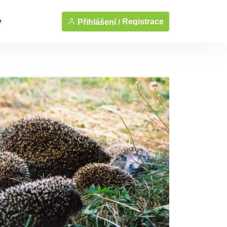
y
Registrace
Přihlášení /