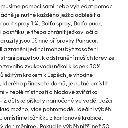
si musíme pomoci sami nebo vyhledat pomoc
ádně je nutné každého ježka odblešit a
palit spray 1 %, Bolfo spray, Bolfo pudr,
 postřiku je třeba chránit ježkovi oči a
 parazity jsou účinné přípravky Panacur,
a zranění jedinci mohou být zasaženi
straní pinzetou, k odstranění muších larev ze
 zevního zvukovodu několik kapek 30%
důležitým krokem k úspěch je vhodné
, kterého přinesete domů, je nutné umístit
i v teplé místnosti a hladové zvířátko
- 2 dětské piškoty namočené ve vodě. Ježci
okud možno, více pohromadě. Ideální výběh
u umístíme ložničku z kartonové krabice,
dý den měníme. Pokud je výběh nižší než 50