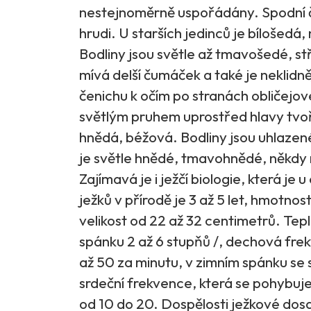
nestejnoměrně uspořádány. Spodní čás
hrudi. U starších jedinců je bílošedá,
Bodliny jsou světle až tmavošedé, st
mívá delší čumáček a také je neklidně
čenichu k očím po stranách obličejov
světlým pruhem uprostřed hlavy tvoří
hnědá, béžová. Bodliny jsou uhlazen
je světle hnědé, tmavohnědé, někdy n
Zajímavá je i ježčí biologie, která je
ježků v přírodě je 3 až 5 let, hmotn
velikost od 22 až 32 centimetrů. Tepl
spánku 2 až 6 stupňů /, dechová fre
až 50 za minutu, v zimním spánku se s
srdeční frekvence, která se pohybuj
od 10 do 20. Dospělosti ježkové dosa