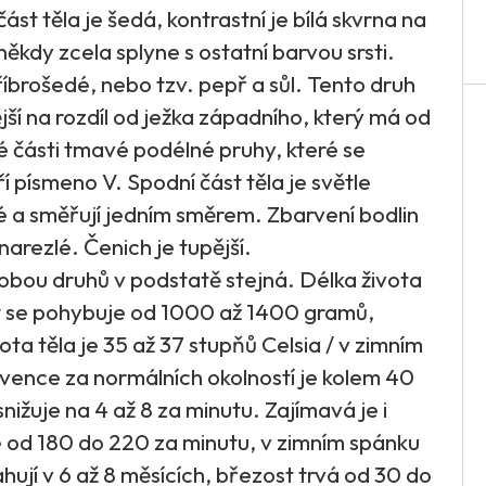
t těla je šedá, kontrastní je bílá skvrna na
 někdy zcela splyne s ostatní barvou srsti.
říbrošedé, nebo tzv. pepř a sůl. Tento druh
jší na rozdíl od ježka západního, který má od
é části tmavé podélné pruhy, které se
 písmeno V. Spodní část těla je světle
é a směřují jedním směrem. Zbarvení bodlin
arezlé. Čenich je tupější.
 u obou druhů v podstatě stejná. Délka života
ost se pohybuje od 1000 až 1400 gramů,
ota těla je 35 až 37 stupňů Celsia / v zimním
kvence za normálních okolností je kolem 40
nižuje na 4 až 8 za minutu. Zajímavá je i
e od 180 do 220 za minutu, v zimním spánku
hují v 6 až 8 měsících, březost trvá od 30 do