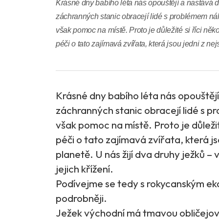
Krásné dny babího léta nás opouštějí a nastává 
záchranných stanic obracejí lidé s problémem ná
však pomoc na místě. Proto je důležité si říci ně
péči o tato zajímavá zvířata, která jsou jedni z nejst
Krásné dny babího léta nás opouštěj
záchranných stanic obracejí lidé s p
však pomoc na místě. Proto je důležit
péči o tato zajímavá zvířata, která jso
planetě. U nás žijí dva druhy ježků 
jejich křížení.
Podívejme se tedy s rokycanským ek
podrobněji.
Ježek východní má tmavou obličejovo