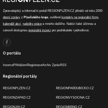
Zpravodajský a informační portál REGIONPLZEN.CZ přináší od roku 2000
denní zprávy
z
Plzeňského kraje
, ověřené
kontakty na regionální firmy
,
kalendář akcí
,
nabídky práce
a mnoho dalšího. Nabízí také účinnou a
cenově dostupnou
regionální inzerci
pro podnikatele i jednotlivce.
O portálu
Inzerce
Přihlášení
Registrace
Archiv Zpráv
RSS
Regionální portály
REGIONPLZEN.CZ
REGIONPARDUBICKO.CZ
REGIONZAPAD.CZ
REGIONVYSOCINA.CZ
REGIONJIH.CZ
REGIONBRNO.CZ