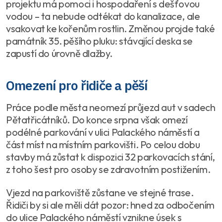
projektu má pomoci i hospodaření s dešťovou
vodou – ta nebude odtékat do kanalizace, ale
vsakovat ke kořenům rostlin. Změnou projde také
památník 35. pěšího pluku: stávající deska se
zapustí do úrovně dlažby.
Omezení pro řidiče a pěší
Práce podle města neomezí průjezd aut v sadech
Pětatřicátníků. Do konce srpna však omezí
podélné parkování v ulici Palackého náměstí a
část míst na místním parkovišti. Po celou dobu
stavby má zůstat k dispozici 32 parkovacích stání,
z toho šest pro osoby se zdravotním postižením.
Vjezd na parkoviště zůstane ve stejné trase.
Řidiči by si ale měli dát pozor: hned za odbočením
do ulice Palackého náměstí vznikne úsek s