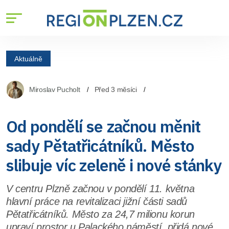
Aktuálně
Miroslav Pucholt
Před 3 měsíci
Od pondělí se začnou měnit
sady Pětatřicátníků. Město
slibuje víc zeleně i nové stánky
V centru Plzně začnou v pondělí 11. května
hlavní práce na revitalizaci jižní části sadů
Pětatřicátníků. Město za 24,7 milionu korun
upraví prostor u Palackého náměstí, přidá nové