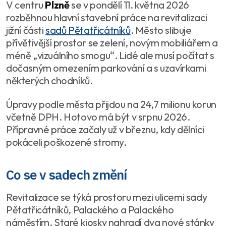
V centru
Plzně
se v pondělí 11. května 2026
rozběhnou hlavní stavební práce na revitalizaci
jižní části
sadů Pětatřicátníků
. Město slibuje
přívětivější prostor se zelení, novým mobiliářem a
méně „vizuálního smogu“. Lidé ale musí počítat s
dočasným omezením parkování a s uzavírkami
některých chodníků.
Úpravy podle města přijdou na 24,7 milionu korun
včetně DPH. Hotovo má být v srpnu 2026.
Přípravné práce začaly už v březnu, kdy dělníci
pokáceli poškozené stromy.
Co se v sadech změní
Revitalizace se týká prostoru mezi ulicemi sady
Pětatřicátníků, Palackého a Palackého
náměstím. Staré kiosky nahradí dva nové stánky