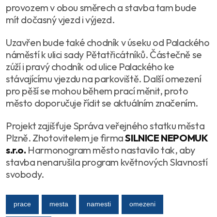
provozem v obou směrech a stavba tam bude
mít dočasný vjezd i výjezd.
Uzavřen bude také chodník v úseku od Palackého
náměstí k ulici sady Pětatřicátníků. Částečně se
zúží i pravý chodník od ulice Palackého ke
stávajícímu vjezdu na parkoviště. Další omezení
pro pěší se mohou během prací měnit, proto
město doporučuje řídit se aktuálním značením.
Projekt zajišťuje Správa veřejného statku města
Plzně. Zhotovitelem je firma
SILNICE NEPOMUK
s.r.o.
Harmonogram město nastavilo tak, aby
stavba nenarušila program květnových Slavností
svobody.
prace
mesta
namesti
omezeni