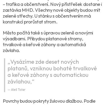
– trafika a občerstvení. Nový přístřešek dostane i
zastávka MHD. Všechny nové objekty budou mít
zelené střechy. U stánku s občerstvením má
konstrukcí prorůstat strom.
Město počítá také s úpravou zeleně a novými
výsadbami. Přibydou platanové stromy,
trvalkové a keřové záhony a automatická
závlaha.
„Vysázíme zde deset nových
platanů, vzniknou bohaté trvalkové
a keřové záhony s automatickou
závlahou,“
Aleš Tolar
Povrchy budou pokryty žulovou dlažbou. Podle