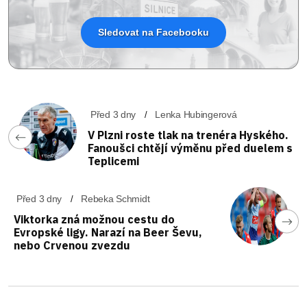
Sledovat na Facebooku
Před 3 dny
Lenka Hubingerová
V Plzni roste tlak na trenéra Hyského.
Fanoušci chtějí výměnu před duelem s
Teplicemi
Před 3 dny
Rebeka Schmidt
Viktorka zná možnou cestu do
Evropské ligy. Narazí na Beer Ševu,
nebo Crvenou zvezdu