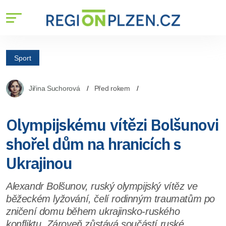
Sport
Jiřina Suchorová
Před rokem
Olympijskému vítězi Bolšunovi
shořel dům na hranicích s
Ukrajinou
Alexandr Bolšunov, ruský olympijský vítěz ve
běžeckém lyžování, čelí rodinným traumatům po
zničení domu během ukrajinsko-ruského
konfliktu. Zároveň zůstává součástí ruské