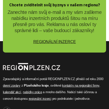
Chcete zviditelnit svůj byznys v našem regionu?
Zanechte nám svůj e-mail a my vám zašleme
nabídku inzertních produktů šitou na míru
přesně pro vás. Reklama u nás osloví ty
správné lidi – vaše budoucí zákazníky!
REGIONÁLNÍ INZERCE
Zpravodajský a informační portál REGIONPLZEN.CZ přináší od roku 2000
denní zprávy
z
Plzeňského kraje
, ověřené
kontakty na regionální firmy
,
kalendář akcí
,
nabídky práce
a mnoho dalšího. Nabízí také účinnou a
cenově dostupnou
regionální inzerci
pro podnikatele i jednotlivce.