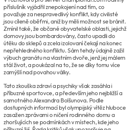
příslušník vyjádřil znepokojení nad tím, co
považuje za nespravedlivý konflikt, kdy civilisté
jsou cíleně oběťmi, aniž by měli možnost se bránit.
Zmínil také, že občané obyvatelské oblasti, jejichž
domovy jsou bombardovány, často upadli do
útěku do sklepů a zcela izolovaní čekají na konec
nepřehledného konfliktu. Sám tehdy údajně zažil
výbuch granátu na vlastním dvoře, jenž jej málem
stál život, a poukázal na to, že se díky tomu více
zamýšlí nad povahou války.
Tato zkouška zdraví a psychiky však zasáhla i
příbuzné sportovce, a především jeho nejbližší a
samotného Alexandra Bolšunova. Podle
dostupných informací byl olympijský vítěz hluboce
zasažen zprávami o ničení rodinného domu a
zhoršujících se podmínkách v místech, kde jeho
příbuzní žijí. Řada kritiků však upozorňuje na