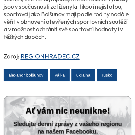
jsou v současnosti zatíženy kritikou i nejistotou,
sportovci jako Bolšunov mají podle rodiny nadále
věřit v obnovení otevřených sportovních soutěží
a v možnost ochránit své sportovní hodnoty i v
těžkých dobách.
Zdroj:
REGIONHRADEC.CZ
alexandr bolšunov
válka
ukraina
rusko
Ať vám nic neunikne!
Sledujte denní zprávy z vašeho regionu
na našem Facebooku.