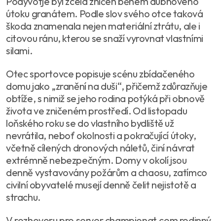
Podyvotje byl zcela zničen během dubnového
útoku granátem. Podle slov svého otce taková
škoda znamenala nejen materiální ztrátu, ale i
citovou ránu, kterou se snaží vyrovnat vlastními
silami.
Otec sportovce popisuje scénu zbídačeného
domu jako „zranění na duši“, přičemž zdůrazňuje
obtíže, s nimiž se jeho rodina potýká při obnově
života ve zničeném prostředí. Od listopadu
loňského roku se do vlastního bydliště už
nevrátila, neboť okolnosti a pokračující útoky,
včetně cílených dronových náletů, činí návrat
extrémně nebezpečným. Domy v okolí jsou
denně vystavovány požárům a chaosu, zatímco
civilní obyvatelé musejí denně čelit nejistotě a
strachu.
V rozhovoru pro server championat.com rodinný