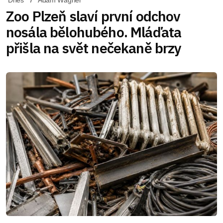
Zoo Plzeň slaví první odchov
nosála bělohubého. Mláďata
přišla na svět nečekaně brzy