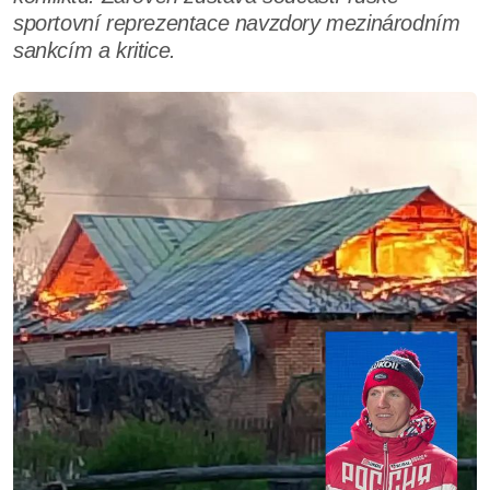
sportovní reprezentace navzdory mezinárodním
sankcím a kritice.