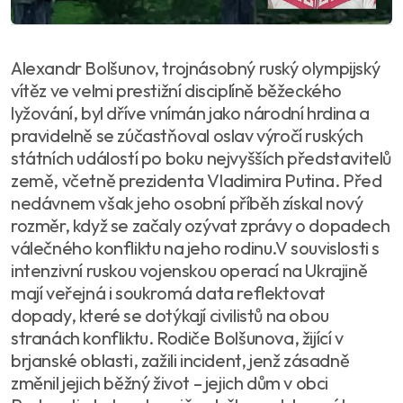
Alexandr Bolšunov, trojnásobný ruský olympijský
vítěz ve velmi prestižní disciplíně běžeckého
lyžování, byl dříve vnímán jako národní hrdina a
pravidelně se zúčastňoval oslav výročí ruských
státních událostí po boku nejvyšších představitelů
země, včetně prezidenta Vladimira Putina. Před
nedávnem však jeho osobní příběh získal nový
rozměr, když se začaly ozývat zprávy o dopadech
válečného konfliktu na jeho rodinu.V souvislosti s
intenzivní ruskou vojenskou operací na Ukrajině
mají veřejná i soukromá data reflektovat
dopady, které se dotýkají civilistů na obou
stranách konfliktu. Rodiče Bolšunova, žijící v
brjanské oblasti, zažili incident, jenž zásadně
změnil jejich běžný život – jejich dům v obci