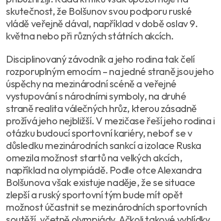
skutečnost, že Bolšunov svou podporu ruské
vládě veřejně dával, například v době oslav 9.
května nebo při různých státních akcích.
Disciplinovaný závodník a jeho rodina tak čelí
rozporuplným emocím – na jedné straně jsou jeho
úspěchy na mezinárodní scéně a veřejné
vystupování s národními symboly, na druhé
straně realita válečných hrůz, kterou zásadně
prožívá jeho nejbližší. V mezičase řeší jeho rodina i
otázku budoucí sportovní kariéry, neboť se v
důsledku mezinárodních sankcí a izolace Ruska
omezila možnost startů na velkých akcích,
například na olympiádě. Podle otce Alexandra
Bolšunova však existuje naděje, že se situace
zlepší a ruský sportovní tým bude mít opět
možnost účastnit se mezinárodních sportovních
soutěží, včetně olympiády. Ačkoli takové vyhlídky