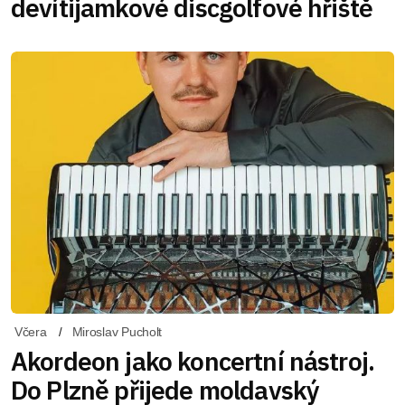
devítijamkové discgolfové hřiště
Včera
Miroslav Pucholt
Akordeon jako koncertní nástroj.
Do Plzně přijede moldavský