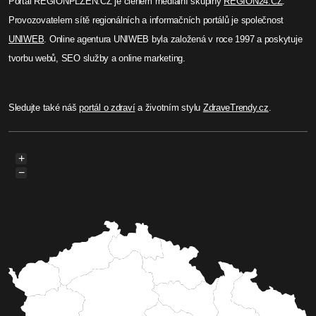
Portál REGIONPLZEN.CZ je členem mediální skupiny
REGION24.CZ
.
Provozovatelem sítě regionálních a informačních portálů je společnost
UNIWEB
. Online agentura UNIWEB byla založená v roce 1997 a poskytuje
tvorbu webů, SEO služby a online marketing.
Sledujte také náš
portál o zdraví
a životním stylu
ZdraveTrendy.cz
.
+
−