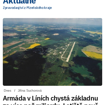
Aktuálně
Zpravodasjtví z Plzeňského kraje
Dnes
Jiřina Suchorová
Armáda v Líních chystá základnu