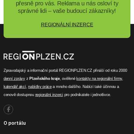
přesně pro vás. Reklama u nás osloví ty
správné lidi – vaše budoucí zákazníky!
REGIONÁLNÍ INZERCE
Zpravodajský a informační portál REGIONPLZEN.CZ přináší od roku 2000
denní zprávy
z
Plzeňského kraje
, ověřené
kontakty na regionální firmy
,
kalendář akcí
,
nabídky práce
a mnoho dalšího. Nabízí také účinnou a
cenově dostupnou
regionální inzerci
pro podnikatele i jednotlivce.
O portálu