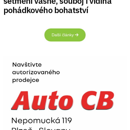
setmění vášně, souboj i vidina
pohádkového bohatství
Další články