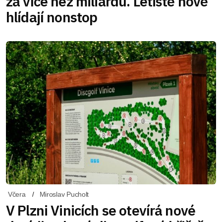
za více než miliardu. Letiště nově
hlídají nonstop
Včera
Miroslav Pucholt
V Plzni Vinicích se otevírá nové