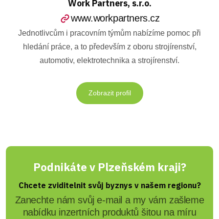
Work Partners, s.r.o.
www.workpartners.cz
Jednotlivcům i pracovním týmům nabízíme pomoc při
hledání práce, a to především z oboru strojírenství,
automotiv, elektrotechnika a strojírenství.
Zobrazit profil
Podnikáte v Plzeňském kraji?
Chcete zviditelnit svůj byznys v našem regionu?
Zanechte nám svůj e-mail a my vám zašleme
nabídku inzertních produktů šitou na míru