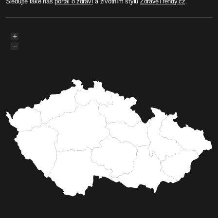
Sledujte také náš
portál o zdraví
a životním stylu
ZdraveTrendy.cz
.
+
−