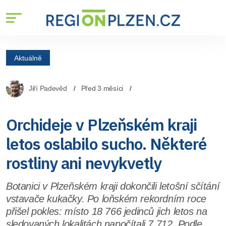
Aktuálně
Jiří Padevěd
Před 3 měsíci
Orchideje v Plzeňském kraji
letos oslabilo sucho. Některé
rostliny ani nevykvetly
Botanici v Plzeňském kraji dokončili letošní sčítání
vstavače kukačky. Po loňském rekordním roce
přišel pokles: místo 18 766 jedinců jich letos na
sledovaných lokalitách napočítali 7 712. Podle