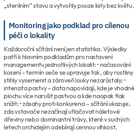
„sterilním“ stavu a vytvořily pouze listy bez květu.
Monitoring jako podklad pro cílenou
péči o lokality
Každoroční sčítání není jen statistika. Výsledky
patří k hlavním podkladům pro nastavení
managementu jednotlivých lokalit: • načasování
kosení – termín seče se upravuje tak, aby rostliny
stihly vysemenit a zároveň louky nezarůstaly; •
intenzita pastvy – data napovídají, kde je vhodné
plochu více narušit pastvou a kde naopak tlak
snížit; • zásahy proti konkurenci – sčítání ukazuje,
zda vstavače nezačínají utlačovat náletové
dřeviny nebo dominantní trávy, které v suchých
letech orchidejím odebírají cennou vlhkost.