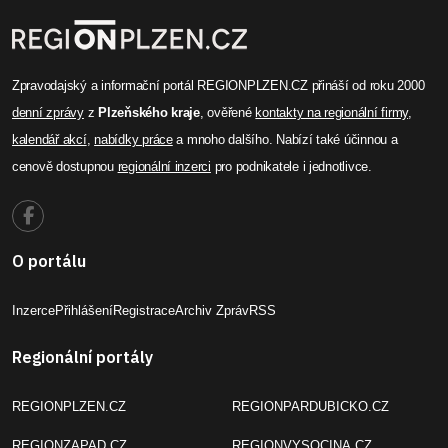
Zpravodajský a informační portál REGIONPLZEN.CZ přináší od roku 2000
denní zprávy
z
Plzeňského kraje
, ověřené
kontakty na regionální firmy
,
kalendář akcí
,
nabídky práce
a mnoho dalšího. Nabízí také účinnou a
cenově dostupnou
regionální inzerci
pro podnikatele i jednotlivce.
O portálu
Inzerce
Přihlášení
Registrace
Archiv Zpráv
RSS
Regionální portály
REGIONPLZEN.CZ
REGIONPARDUBICKO.CZ
REGIONZAPAD.CZ
REGIONVYSOCINA.CZ