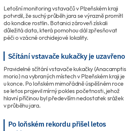
Letošní monitoring vstavačů v Plzeňském kraji
potvrdil, že suchý průběh jara se výrazně promítl
do kondice rostlin. Botanici zároveň získali
důležitá data, která pomohou dál zpřesňovat
péči o vzácné orchidejové lokality.
Sčítání vstavače kukačky je uzavřeno
Pravidelné sčítání vstavače kukačky (Anacamptis
morio) na vybraných místech v Plzeňském kraji je
u konce. Po loňském mimořádně úspěšném roce
se letos projevil mírný pokles početnosti, jehož
hlavní příčinou byl především nedostatek srážek
v průběhu jara.
Po loňském rekordu přišel letos