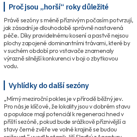
Proč jsou „horší“ roky důležité
Právě sezóny s méně příznivým počasím potvrzují,
jak zásadní je dlouhodobě správně nastavená
péče. Díky pravidelnému kosení a pastvě nejsou
plochy zapojené dominantními trávami, které by
v suchém období pro vstavače znamenaly
výrazně silnější konkurenci v boji o zbytkovou
vodu.
Vyhlídky do další sezóny
„Mírný meziroční pokles je v přírodě běžný jev.
Pro nás je klíčové, že lokality jsou v dobrém stavu
a populace mají potenciál k regeneraci hned v
příští sezóně, pokud bude srážkově příznivější a
stavy černé zvěře ve volné krajině se budou
snižovat,“ uvedl botanik Jiří Sladký z Agentury