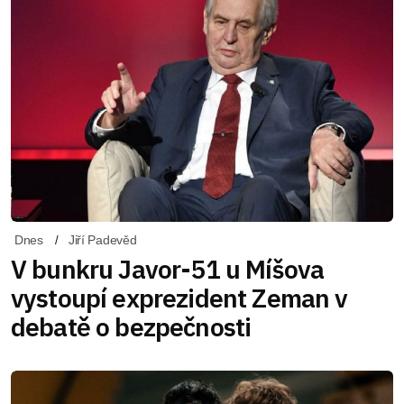
Dnes
Jiří Padevěd
V bunkru Javor-51 u Míšova
vystoupí exprezident Zeman v
debatě o bezpečnosti