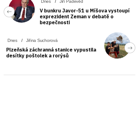
Dnes
Jiří Padevěd
V bunkru Javor-51 u Míšova vystoupí
exprezident Zeman v debatě o
bezpečnosti
Dnes
Jiřina Suchorová
Plzeňská záchranná stanice vypustila
desítky poštolek a rorýsů