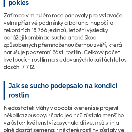
pokles
Zatímco v minulém roce panovaly pro vstavače
velmi příznivé podmínky a botanici napočítali
rekordních 18 766 jedinců, letošní výsledky
odrážejí kombinaci sucha a také škod
způsobených přemnoženou černou zvěří, která
narušuje podzemní části rostlin. Celkový počet
kvetoucích rostlin na sledovaných lokalitách letos
dosáhl 7 712.
Jak se sucho podepsalo na kondici
rostlin
Nedostatek vláhy v období kvetení se projevil
několika způsoby: • řada jedinců zůstala menšího
vzrůstu; • květenství zasychala dříve, než stihla
plně dozrát semena; • některé rostliny zůstaly ve