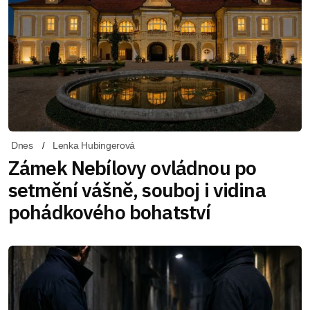
Dnes
Lenka Hubingerová
Zámek Nebílovy ovládnou po
setmění vášně, souboj i vidina
pohádkového bohatství