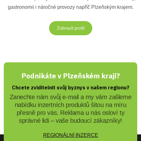
gastronomii i náročné provozy napříč Plzeňským krajem.
Zobrazit profil
Podnikáte v Plzeňském kraji?
Chcete zviditelnit svůj byznys v našem regionu?
Zanechte nám svůj e-mail a my vám zašleme
nabídku inzertních produktů šitou na míru
přesně pro vás. Reklama u nás osloví ty
správné lidi – vaše budoucí zákazníky!
REGIONÁLNÍ INZERCE