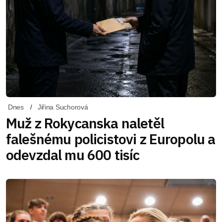
Dnes
Jiřina Suchorová
Muž z Rokycanska naletěl
falešnému policistovi z Europolu a
odevzdal mu 600 tisíc