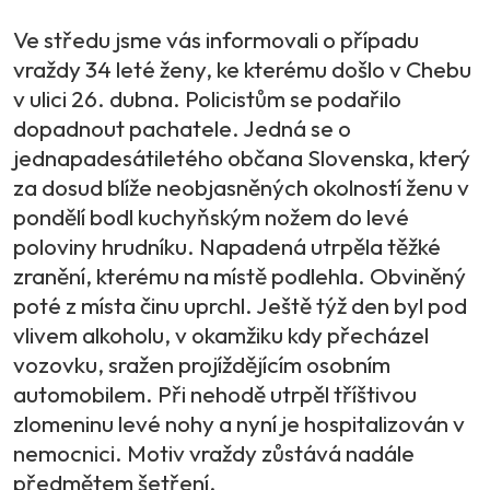
Ve středu jsme vás informovali o případu
vraždy 34 leté ženy, ke kterému došlo v Chebu
v ulici 26. dubna. Policistům se podařilo
dopadnout pachatele. Jedná se o
jednapadesátiletého občana Slovenska, který
za dosud blíže neobjasněných okolností ženu v
pondělí bodl kuchyňským nožem do levé
poloviny hrudníku. Napadená utrpěla těžké
zranění, kterému na místě podlehla. Obviněný
poté z místa činu uprchl. Ještě týž den byl pod
vlivem alkoholu, v okamžiku kdy přecházel
vozovku, sražen projíždějícím osobním
automobilem. Při nehodě utrpěl tříštivou
zlomeninu levé nohy a nyní je hospitalizován v
nemocnici. Motiv vraždy zůstává nadále
předmětem šetření.