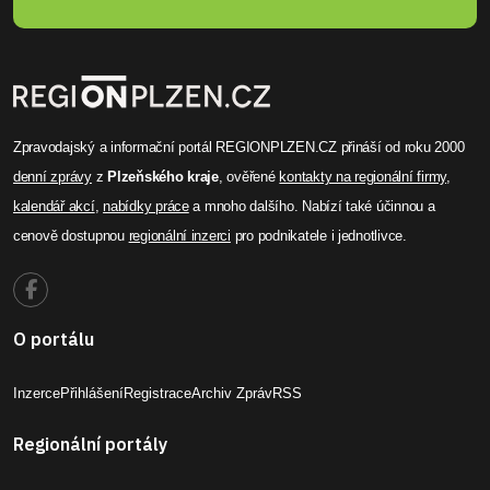
Zpravodajský a informační portál REGIONPLZEN.CZ přináší od roku 2000
denní zprávy
z
Plzeňského kraje
, ověřené
kontakty na regionální firmy
,
kalendář akcí
,
nabídky práce
a mnoho dalšího. Nabízí také účinnou a
cenově dostupnou
regionální inzerci
pro podnikatele i jednotlivce.
O portálu
Inzerce
Přihlášení
Registrace
Archiv Zpráv
RSS
Regionální portály