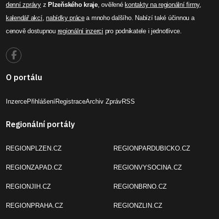
denní zprávy
z
Plzeňského kraje
, ověřené
kontakty na regionální firmy
,
kalendář akcí
,
nabídky práce
a mnoho dalšího. Nabízí také účinnou a
cenově dostupnou
regionální inzerci
pro podnikatele i jednotlivce.
O portálu
Inzerce
Přihlášení
Registrace
Archiv Zpráv
RSS
Regionální portály
REGIONPLZEN.CZ
REGIONPARDUBICKO.CZ
REGIONZAPAD.CZ
REGIONVYSOCINA.CZ
REGIONJIH.CZ
REGIONBRNO.CZ
REGIONPRAHA.CZ
REGIONZLIN.CZ