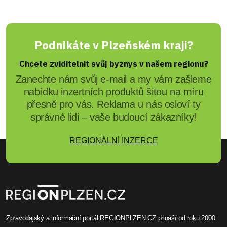
Podnikáte v Plzeňském kraji?
Chcete zviditelnit svůj byznys v našem regionu?
Zanechte nám svůj e-mail a my vám zašleme
nabídku inzertních produktů šitou na míru
přesně pro vás. Reklama u nás osloví ty
správné lidi – vaše budoucí zákazníky!
REGIONÁLNÍ INZERCE
Zpravodajský a informační portál REGIONPLZEN.CZ přináší od roku 2000