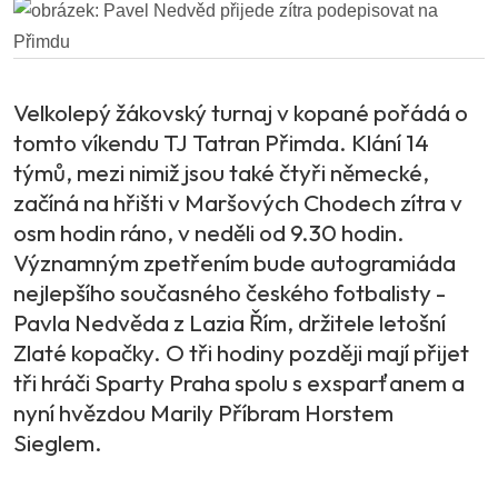
Velkolepý žákovský turnaj v kopané pořádá o
tomto víkendu TJ Tatran Přimda. Klání 14
týmů, mezi nimiž jsou také čtyři německé,
začíná na hřišti v Maršových Chodech zítra v
osm hodin ráno, v neděli od 9.30 hodin.
Významným zpetřením bude autogramiáda
nejlepšího současného českého fotbalisty -
Pavla Nedvěda z Lazia Řím, držitele letošní
Zlaté kopačky. O tři hodiny později mají přijet
tři hráči Sparty Praha spolu s exsparťanem a
nyní hvězdou Marily Příbram Horstem
Sieglem.