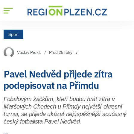
Sport
Václav Prokš
Před 25 roky
Pavel Nedvěd přijede zítra
podepisovat na Přimdu
Fobalovým žáčkům, kteří budou hrát zítra v
Maršových Chodech u Přimdy největší okresní
turnaj, se přijede ukázat nejúspěšnější současný
český fotbalista Pavel Nedvěd.