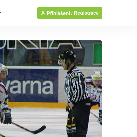
y
Registrace
Přihlášení /