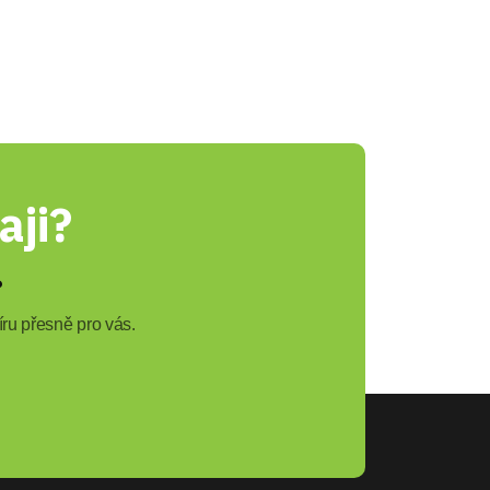
aji?
?
ru přesně pro vás.