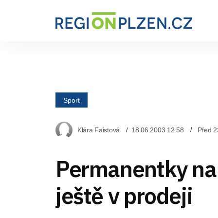
Sport
Klára Faistová
18.06.2003 12:58
Před 2
Permanentky na 
ještě v prodeji