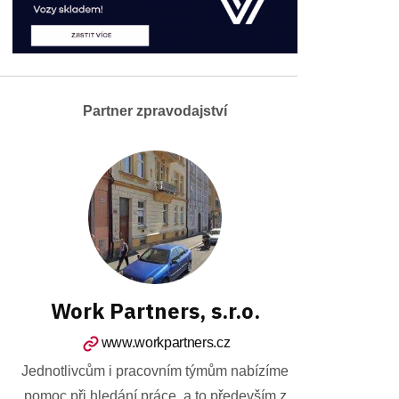
Partner zpravodajství
Work Partners, s.r.o.
www.workpartners.cz
Jednotlivcům i pracovním týmům nabízíme
pomoc při hledání práce, a to především z