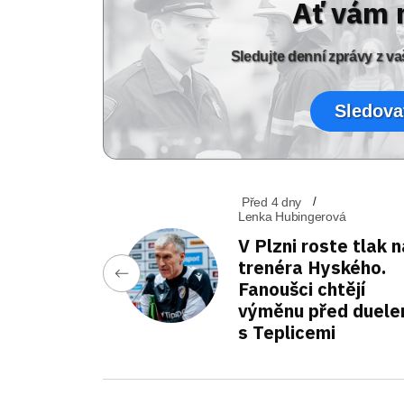
Ať vám 
Sledujte denní zprávy z 
Sledova
Před 4 dny
Lenka Hubingerová
V Plzni roste tlak n
trenéra Hyského.
Fanoušci chtějí
výměnu před duel
s Teplicemi