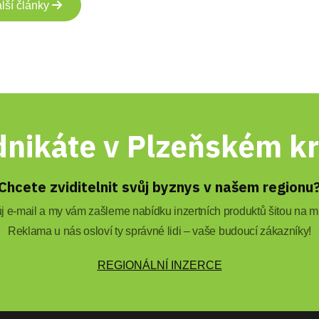
lší články
nikáte v Plzeňském kr
Chcete zviditelnit svůj byznys v našem regionu
 e-mail a my vám zašleme nabídku inzertních produktů šitou na mí
Reklama u nás osloví ty správné lidi – vaše budoucí zákazníky!
REGIONÁLNÍ INZERCE