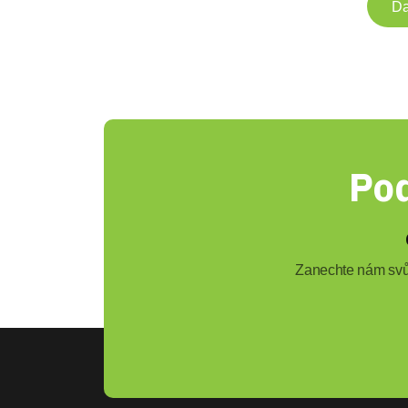
Da
Pod
Zanechte nám svůj