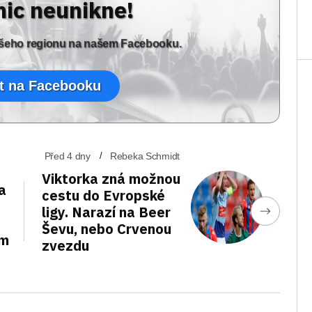
nic neunikne!
vašeho regionu na našem Facebooku.
t na Facebooku
Před 4 dny
Rebeka Schmidt
Viktorka zná možnou
a
cestu do Evropské
ligy. Narazí na Beer
Ševu, nebo Crvenou
em
zvezdu