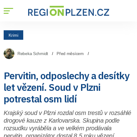
Krimi
Rebeka Schmidt
Před měsícem
Pervitin, odposlechy a desítky
let vězení. Soud v Plzni
potrestal osm lidí
Krajský soud v Plzni rozdal osm trestů v rozsáhlé
drogové kauze z Karlovarska. Skupina podle
rozsudku vyráběla a ve velkém prodávala
pervitin, organizátor dostal 8,5 roku vězení.