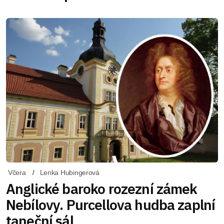
Včera
Lenka Hubingerová
Anglické baroko rozezní zámek
Nebílovy. Purcellova hudba zaplní
taneční sál