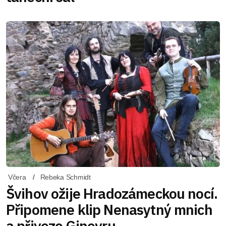
Včera
Rebeka Schmidt
Švihov ožije Hradozámeckou nocí.
Připomene klip Nenasytný mnich
a přiveze Ginevru