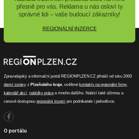
přesně pro vás. Reklama u nás osloví ty
správné lidi – vaše budoucí zákazníky!
REGIONÁLNÍ INZERCE
Zpravodajský a informační portál REGIONPLZEN.CZ přináší od roku 2000
denní zprávy
z
Plzeňského kraje
, ověřené
kontakty na regionální firmy
,
kalendář akcí
,
nabídky práce
a mnoho dalšího. Nabízí také účinnou a
cenově dostupnou
regionální inzerci
pro podnikatele i jednotlivce.
O portálu