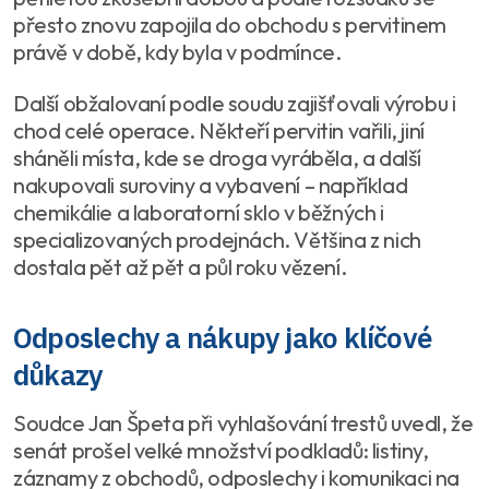
přesto znovu zapojila do obchodu s pervitinem
právě v době, kdy byla v podmínce.
Další obžalovaní podle soudu zajišťovali výrobu i
chod celé operace. Někteří pervitin vařili, jiní
sháněli místa, kde se droga vyráběla, a další
nakupovali suroviny a vybavení – například
chemikálie a laboratorní sklo v běžných i
specializovaných prodejnách. Většina z nich
dostala pět až pět a půl roku vězení.
Odposlechy a nákupy jako klíčové
důkazy
Soudce Jan Špeta při vyhlašování trestů uvedl, že
senát prošel velké množství podkladů: listiny,
záznamy z obchodů, odposlechy i komunikaci na