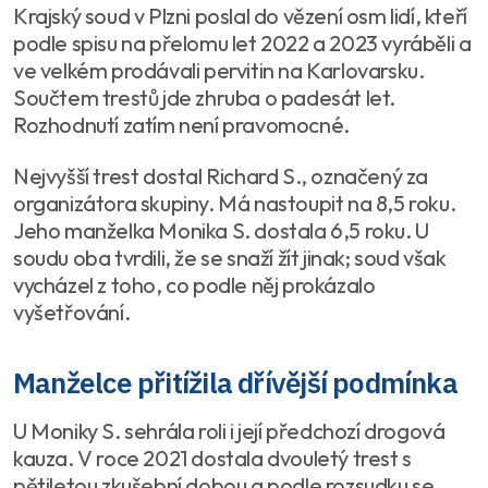
Krajský soud v Plzni poslal do vězení osm lidí, kteří
podle spisu na přelomu let 2022 a 2023 vyráběli a
ve velkém prodávali pervitin na Karlovarsku.
Součtem trestů jde zhruba o padesát let.
Rozhodnutí zatím není pravomocné.
Nejvyšší trest dostal Richard S., označený za
organizátora skupiny. Má nastoupit na 8,5 roku.
Jeho manželka Monika S. dostala 6,5 roku. U
soudu oba tvrdili, že se snaží žít jinak; soud však
vycházel z toho, co podle něj prokázalo
vyšetřování.
Manželce přitížila dřívější podmínka
U Moniky S. sehrála roli i její předchozí drogová
kauza. V roce 2021 dostala dvouletý trest s
pětiletou zkušební dobou a podle rozsudku se