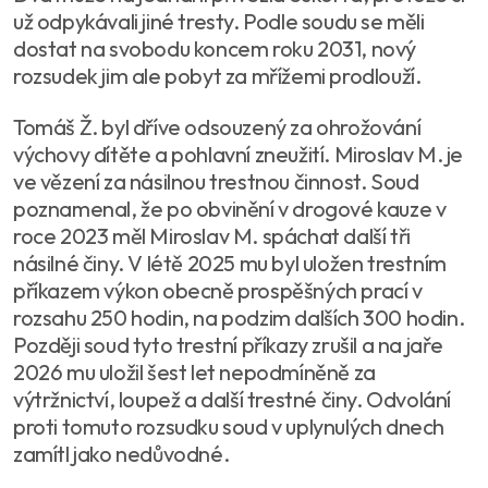
už odpykávali jiné tresty. Podle soudu se měli
dostat na svobodu koncem roku 2031, nový
rozsudek jim ale pobyt za mřížemi prodlouží.
Tomáš Ž. byl dříve odsouzený za ohrožování
výchovy dítěte a pohlavní zneužití. Miroslav M. je
ve vězení za násilnou trestnou činnost. Soud
poznamenal, že po obvinění v drogové kauze v
roce 2023 měl Miroslav M. spáchat další tři
násilné činy. V létě 2025 mu byl uložen trestním
příkazem výkon obecně prospěšných prací v
rozsahu 250 hodin, na podzim dalších 300 hodin.
Později soud tyto trestní příkazy zrušil a na jaře
2026 mu uložil šest let nepodmíněně za
výtržnictví, loupež a další trestné činy. Odvolání
proti tomuto rozsudku soud v uplynulých dnech
zamítl jako nedůvodné.