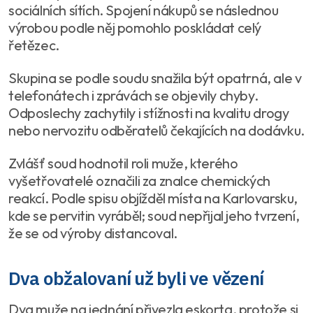
sociálních sítích. Spojení nákupů se následnou
výrobou podle něj pomohlo poskládat celý
řetězec.
Skupina se podle soudu snažila být opatrná, ale v
telefonátech i zprávách se objevily chyby.
Odposlechy zachytily i stížnosti na kvalitu drogy
nebo nervozitu odběratelů čekajících na dodávku.
Zvlášť soud hodnotil roli muže, kterého
vyšetřovatelé označili za znalce chemických
reakcí. Podle spisu objížděl místa na Karlovarsku,
kde se pervitin vyráběl; soud nepřijal jeho tvrzení,
že se od výroby distancoval.
Dva obžalovaní už byli ve vězení
Dva muže na jednání přivezla eskorta, protože si