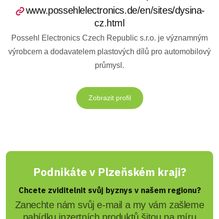
www.possehlelectronics.de/en/sites/dysina-
cz.html
Possehl Electronics Czech Republic s.r.o. je významným
výrobcem a dodavatelem plastových dílů pro automobilový
průmysl.
Zobrazit profil
Podnikáte v Plzeňském kraji?
Chcete zviditelnit svůj byznys v našem regionu?
Zanechte nám svůj e-mail a my vám zašleme
nabídku inzertních produktů šitou na míru