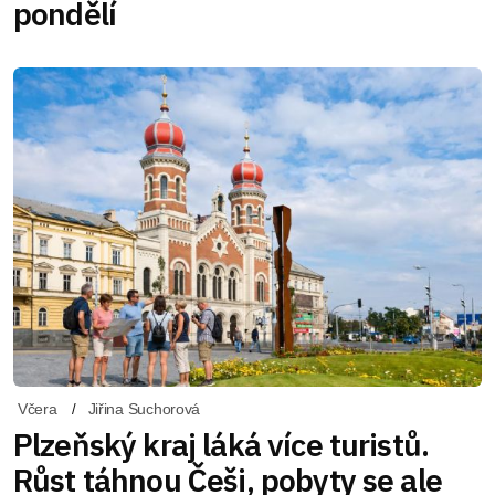
pondělí
Včera
Jiřina Suchorová
Plzeňský kraj láká více turistů.
Růst táhnou Češi, pobyty se ale