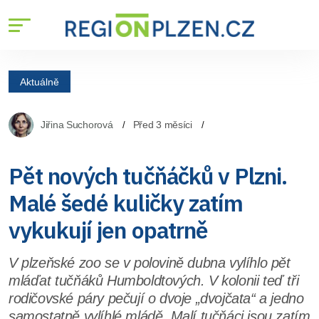
Aktuálně
Jiřina Suchorová
Před 3 měsíci
Pět nových tučňáčků v Plzni.
Malé šedé kuličky zatím
vykukují jen opatrně
V plzeňské zoo se v polovině dubna vylíhlo pět
mláďat tučňáků Humboldtových. V kolonii teď tři
rodičovské páry pečují o dvoje „dvojčata“ a jedno
samostatně vylíhlé mládě. Malí tučňáci jsou zatím