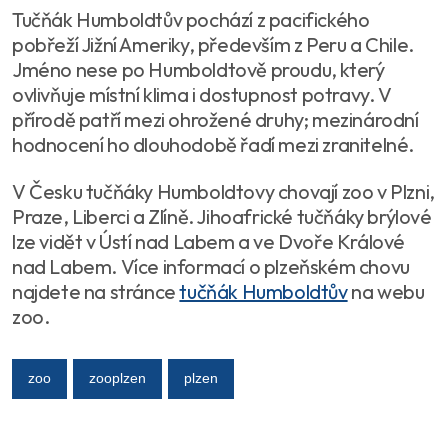
Tučňák Humboldtův pochází z pacifického
pobřeží Jižní Ameriky, především z Peru a Chile.
Jméno nese po Humboldtově proudu, který
ovlivňuje místní klima i dostupnost potravy. V
přírodě patří mezi ohrožené druhy; mezinárodní
hodnocení ho dlouhodobě řadí mezi zranitelné.
V Česku tučňáky Humboldtovy chovají zoo v Plzni,
Praze, Liberci a Zlíně. Jihoafrické tučňáky brýlové
lze vidět v Ústí nad Labem a ve Dvoře Králové
nad Labem. Více informací o plzeňském chovu
najdete na stránce
tučňák Humboldtův
na webu
zoo.
zoo
zooplzen
plzen