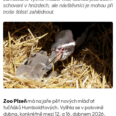
schovaní v hnízdech, ale návštěvníci je mohou při
troše štěstí zahlédnout.
Zoo Plzeň
má na jaře pět nových mláďat
tučňáků Humboldtových. Vylíhla se v polovině
dubna, konkrétně mezi 12. a 16. dubnem 2026.