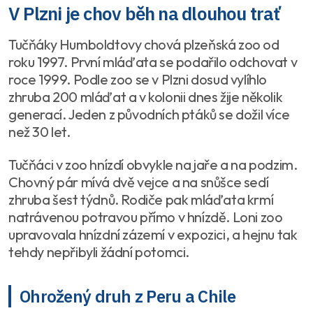
V Plzni je chov běh na dlouhou trať
Tučňáky Humboldtovy chová plzeňská zoo od
roku 1997. První mláďata se podařilo odchovat v
roce 1999. Podle zoo se v Plzni dosud vylíhlo
zhruba 200 mláďat a v kolonii dnes žije několik
generací. Jeden z původních ptáků se dožil více
než 30 let.
Tučňáci v zoo hnízdí obvykle na jaře a na podzim.
Chovný pár mívá dvě vejce a na snůšce sedí
zhruba šest týdnů. Rodiče pak mláďata krmí
natrávenou potravou přímo v hnízdě. Loni zoo
upravovala hnízdní zázemí v expozici, a hejnu tak
tehdy nepřibyli žádní potomci.
Ohrožený druh z Peru a Chile