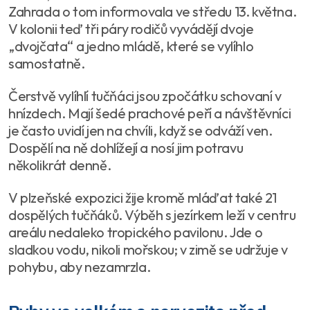
Zahrada o tom informovala ve středu 13. května.
V kolonii teď tři páry rodičů vyvádějí dvoje
„dvojčata“ a jedno mládě, které se vylíhlo
samostatně.
Čerstvě vylíhlí tučňáci jsou zpočátku schovaní v
hnízdech. Mají šedé prachové peří a návštěvníci
je často uvidí jen na chvíli, když se odváží ven.
Dospělí na ně dohlížejí a nosí jim potravu
několikrát denně.
V plzeňské expozici žije kromě mláďat také 21
dospělých tučňáků. Výběh s jezírkem leží v centru
areálu nedaleko tropického pavilonu. Jde o
sladkou vodu, nikoli mořskou; v zimě se udržuje v
pohybu, aby nezamrzla.