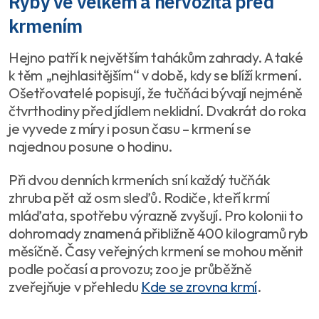
Ryby ve velkém a nervozita před
krmením
Hejno patří k největším tahákům zahrady. A také
k těm „nejhlasitějším“ v době, kdy se blíží krmení.
Ošetřovatelé popisují, že tučňáci bývají nejméně
čtvrthodiny před jídlem neklidní. Dvakrát do roka
je vyvede z míry i posun času – krmení se
najednou posune o hodinu.
Při dvou denních krmeních sní každý tučňák
zhruba pět až osm sleďů. Rodiče, kteří krmí
mláďata, spotřebu výrazně zvyšují. Pro kolonii to
dohromady znamená přibližně 400 kilogramů ryb
měsíčně. Časy veřejných krmení se mohou měnit
podle počasí a provozu; zoo je průběžně
zveřejňuje v přehledu
Kde se zrovna krmí
.