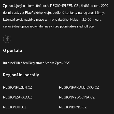
Zpravodajský a informační portál REGIONPLZEN.CZ přináší od roku 2000
denní zprávy
z
Plzeňského kraje
, ověřené
kontakty na regionální firmy
,
kalendář akcí
,
nabídky práce
a mnoho dalšího. Nabízí také účinnou a
cenově dostupnou
regionální inzerci
pro podnikatele i jednotlivce.
O portálu
Inzerce
Přihlášení
Registrace
Archiv Zpráv
RSS
Regionální portály
REGIONPLZEN.CZ
REGIONPARDUBICKO.CZ
REGIONZAPAD.CZ
REGIONVYSOCINA.CZ
REGIONJIH.CZ
REGIONBRNO.CZ