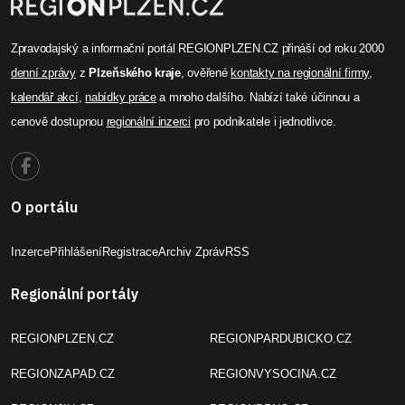
Zpravodajský a informační portál REGIONPLZEN.CZ přináší od roku 2000
denní zprávy
z
Plzeňského kraje
, ověřené
kontakty na regionální firmy
,
kalendář akcí
,
nabídky práce
a mnoho dalšího. Nabízí také účinnou a
cenově dostupnou
regionální inzerci
pro podnikatele i jednotlivce.
O portálu
Inzerce
Přihlášení
Registrace
Archiv Zpráv
RSS
Regionální portály
REGIONPLZEN.CZ
REGIONPARDUBICKO.CZ
REGIONZAPAD.CZ
REGIONVYSOCINA.CZ