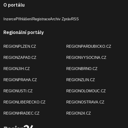
O portálu
Inzerce
Přihlášení
Registrace
Archiv Zpráv
RSS
Regionální portály
REGIONPLZEN.CZ
REGIONPARDUBICKO.CZ
REGIONZAPAD.CZ
REGIONVYSOCINA.CZ
REGIONJIH.CZ
REGIONBRNO.CZ
REGIONPRAHA.CZ
REGIONZLIN.CZ
REGIONUSTI.CZ
REGIONOLOMOUC.CZ
REGIONLIBERECKO.CZ
REGIONOSTRAVA.CZ
REGIONHRADEC.CZ
REGION24.CZ