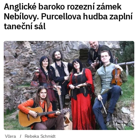
Anglické baroko rozezní zámek
Nebílovy. Purcellova hudba zaplní
taneční sál
Včera
Rebeka Schmidt