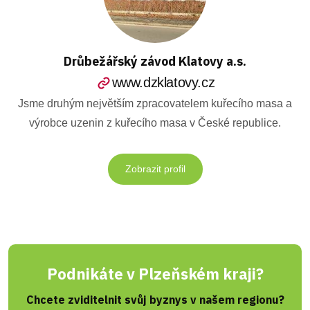
Drůbežářský závod Klatovy a.s.
www.dzklatovy.cz
Jsme druhým největším zpracovatelem kuřecího masa a
výrobce uzenin z kuřecího masa v České republice.
Zobrazit profil
Podnikáte v Plzeňském kraji?
Chcete zviditelnit svůj byznys v našem regionu?