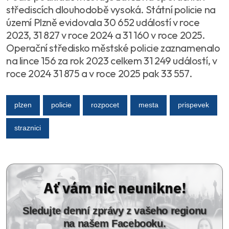
střediscích dlouhodobě vysoká. Státní policie na
území Plzně evidovala 30 652 událostí v roce
2023, 31 827 v roce 2024 a 31 160 v roce 2025.
Operační středisko městské policie zaznamenalo
na lince 156 za rok 2023 celkem 31 249 událostí, v
roce 2024 31 875 a v roce 2025 pak 33 557.
plzen
policie
rozpocet
mesta
prispevek
straznici
Ať vám nic neunikne!
Sledujte denní zprávy z vašeho regionu
na našem Facebooku.