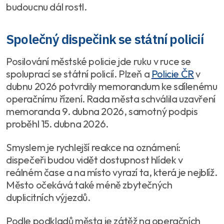
budoucnu dál rostl.
Společný dispečink se státní policií
Posilování městské policie jde ruku v ruce se
spoluprací se státní policií. Plzeň a
Policie ČR
v
dubnu 2026 potvrdily memorandum ke sdílenému
operačnímu řízení. Rada města schválila uzavření
memoranda 9. dubna 2026, samotný podpis
proběhl 15. dubna 2026.
Smyslem je rychlejší reakce na oznámení:
dispečeři budou vidět dostupnost hlídek v
reálném čase a na místo vyrazí ta, která je nejblíž.
Město očekává také méně zbytečných
duplicitních výjezdů.
Podle podkladů města je zátěž na operačních