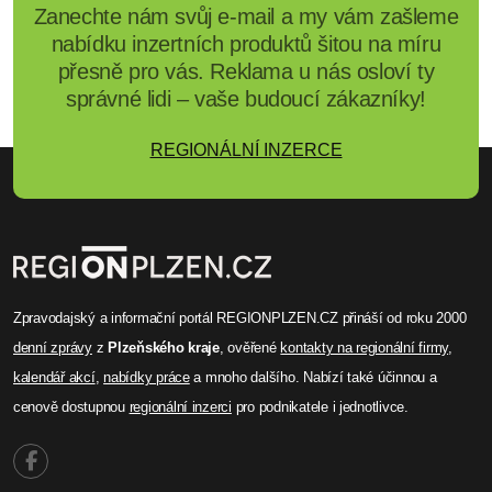
Zanechte nám svůj e-mail a my vám zašleme
nabídku inzertních produktů šitou na míru
přesně pro vás. Reklama u nás osloví ty
správné lidi – vaše budoucí zákazníky!
REGIONÁLNÍ INZERCE
Zpravodajský a informační portál REGIONPLZEN.CZ přináší od roku 2000
denní zprávy
z
Plzeňského kraje
, ověřené
kontakty na regionální firmy
,
kalendář akcí
,
nabídky práce
a mnoho dalšího. Nabízí také účinnou a
cenově dostupnou
regionální inzerci
pro podnikatele i jednotlivce.