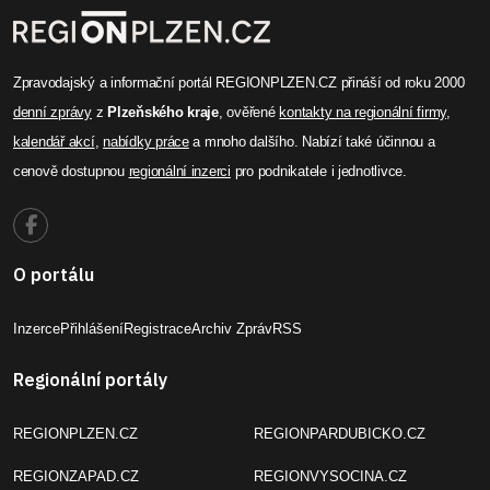
Zpravodajský a informační portál REGIONPLZEN.CZ přináší od roku 2000
denní zprávy
z
Plzeňského kraje
, ověřené
kontakty na regionální firmy
,
kalendář akcí
,
nabídky práce
a mnoho dalšího. Nabízí také účinnou a
cenově dostupnou
regionální inzerci
pro podnikatele i jednotlivce.
O portálu
Inzerce
Přihlášení
Registrace
Archiv Zpráv
RSS
Regionální portály
REGIONPLZEN.CZ
REGIONPARDUBICKO.CZ
REGIONZAPAD.CZ
REGIONVYSOCINA.CZ