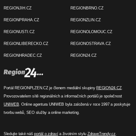
REGIONJIH.CZ
REGIONBRNO.CZ
REGIONPRAHA.CZ
REGIONZLIN.CZ
REGIONUSTI.CZ
REGIONOLOMOUC.CZ
REGIONLIBERECKO.CZ
REGIONOSTRAVA.CZ
REGIONHRADEC.CZ
REGION24.CZ
Portál REGIONPLZEN.CZ je členem mediální skupiny
REGION24.CZ
.
Provozovatelem sítě regionálních a informačních portálů je společnost
UNIWEB
. Online agentura UNIWEB byla založená v roce 1997 a poskytuje
tvorbu webů, SEO služby a online marketing.
Sledujte také náš
portál o zdraví
a životním stylu
ZdraveTrendy.cz
.