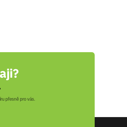
aji?
?
ru přesně pro vás.