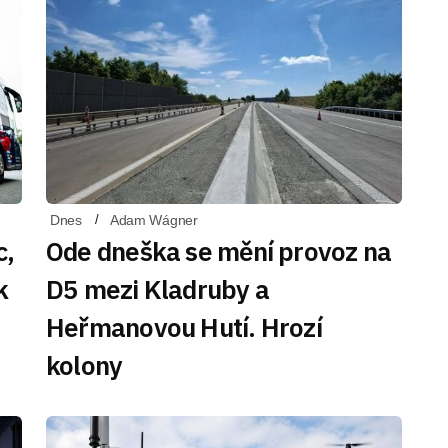
Dnes
Adam Wágner
c,
Ode dneška se mění provoz na
k
D5 mezi Kladruby a
Heřmanovou Hutí. Hrozí
kolony