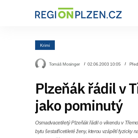
Krimi
Tomáš Mosinger
02.06.2003 10:05
Před
Plzeňák řádil v
jako pominutý
Osmadvacetiletý Plzeňák řádil o víkendu v Třemo
bytu šestatřicetileté ženy, kterou vzápětí fyzicky n