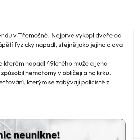
kendu v Třemošné. Nejprve vykopl dveře od
pětí fyzicky napadl, stejně jako jejího o dva
ve kterém napadl 49letého muže a jeho
působil hematomy v obličeji a na krku.
třování, kterým se zabývají policisté z
nic neunikne!