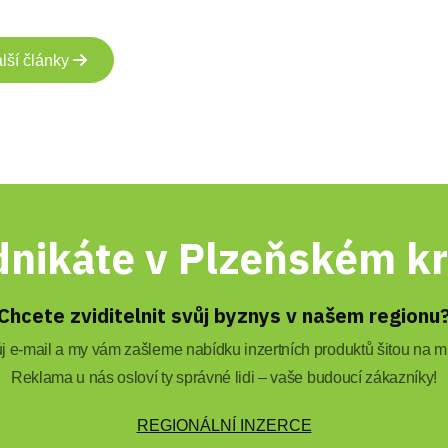
lší články
nikáte v Plzeňském kr
Chcete zviditelnit svůj byznys v našem regionu
 e-mail a my vám zašleme nabídku inzertních produktů šitou na mí
Reklama u nás osloví ty správné lidi – vaše budoucí zákazníky!
REGIONÁLNÍ INZERCE