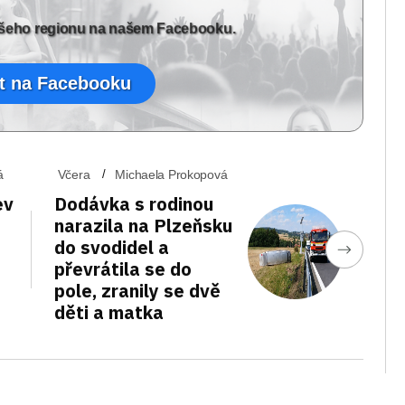
vašeho regionu na našem Facebooku.
t na Facebooku
á
Včera
Michaela Prokopová
ev
Dodávka s rodinou
narazila na Plzeňsku
do svodidel a
převrátila se do
pole, zranily se dvě
děti a matka