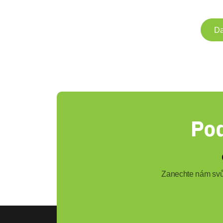
Da
Pod
Zanechte nám svůj