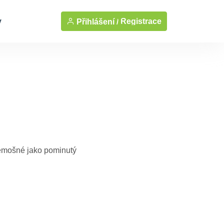
y
Registrace
Přihlášení /