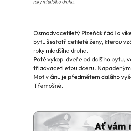
roky mladšího druha.
Osmadvacetiletý Plzeňák řádil o ví
bytu šestatřicetileté ženy, kterou vzá
roky mladšího druha.
Poté vykopl dveře od dalšího bytu, 
třiadvacetiletou dceru. Napadeným z
Motiv činu je předmětem dalšího vyše
Třemošné.
Ať vám 