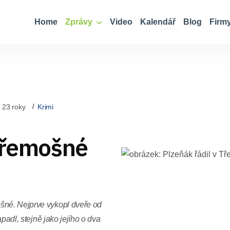
Home
Zprávy
Video
Kalendář
Blog
Firm
 23 roky
Krimi
 Třemošné
šné. Nejprve vykopl dveře od
apadl, stejně jako jejího o dva