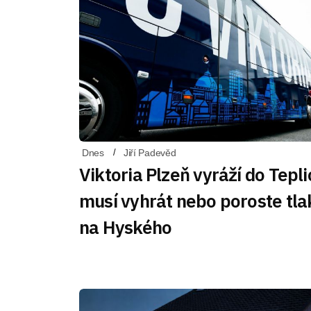
Dnes
Jiří Padevěd
Viktoria Plzeň vyráží do Tepli
musí vyhrát nebo poroste tla
na Hyského