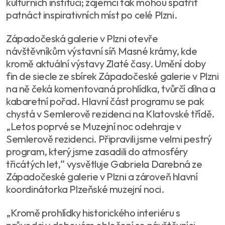
kulturních institucí; zájemci tak mohou spatřit
patnáct inspirativních míst po celé Plzni.
Západočeská galerie v Plzni otevře
návštěvníkům výstavní síň Masné krámy, kde
kromě aktuální výstavy Zlaté časy. Umění doby
fin de siecle ze sbírek Západočeské galerie v Plzni
na ně čeká komentovaná prohlídka, tvůrčí dílna a
kabaretní pořad. Hlavní část programu se pak
chystá v Semlerově rezidenci na Klatovské třídě.
„Letos poprvé se Muzejní noc odehraje v
Semlerově rezidenci. Připravili jsme velmi pestrý
program, který jsme zasadili do atmosféry
třicátých let,“ vysvětluje Gabriela Darebná ze
Západočeské galerie v Plzni a zároveň hlavní
koordinátorka Plzeňské muzejní noci.
„Kromě prohlídky historického interiéru s