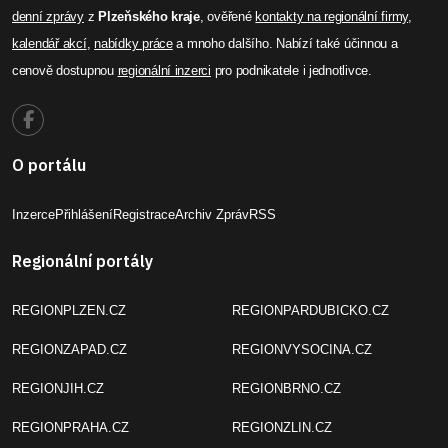
denní zprávy
z
Plzeňského kraje
, ověřené
kontakty na regionální firmy
,
kalendář akcí
,
nabídky práce
a mnoho dalšího. Nabízí také účinnou a
cenově dostupnou
regionální inzerci
pro podnikatele i jednotlivce.
O portálu
Inzerce
Přihlášení
Registrace
Archiv Zpráv
RSS
Regionální portály
REGIONPLZEN.CZ
REGIONPARDUBICKO.CZ
REGIONZAPAD.CZ
REGIONVYSOCINA.CZ
REGIONJIH.CZ
REGIONBRNO.CZ
REGIONPRAHA.CZ
REGIONZLIN.CZ