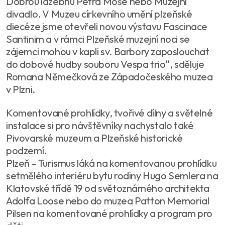
Dobrou lazebnu Petra Moše nebo Muzejní
divadlo. V Muzeu církevního umění plzeňské
diecéze jsme otevřeli novou výstavu Fascinace
Santinim a v rámci Plzeňské muzejní noci se
zájemci mohou v kapli sv. Barbory zaposlouchat
do dobové hudby souboru Vespa trio“, sděluje
Romana Němečková ze Západočeského muzea
v Plzni.
Komentované prohlídky, tvořivé dílny a světelné
instalace si pro návštěvníky nachystalo také
Pivovarské muzeum a Plzeňské historické
podzemí.
Plzeň – Turismus láká na komentovanou prohlídku
setmělého interiéru bytu rodiny Hugo Semlera na
Klatovské třídě 19 od světoznámého architekta
Adolfa Loose nebo do muzea Patton Memorial
Pilsen na komentované prohlídky a program pro