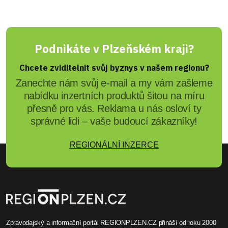
Podnikáte v Plzeňském kraji?
Chcete zviditelnit svůj byznys v našem regionu?
Zanechte nám svůj e-mail a my vám zašleme
nabídku inzertních produktů šitou na míru
přesně pro vás. Reklama u nás osloví ty
správné lidi – vaše budoucí zákazníky!
REGIONÁLNÍ INZERCE
Zpravodajský a informační portál REGIONPLZEN.CZ přináší od roku 2000