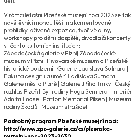
děti.
V rámci letošní Plzeňské muzejní noci 2023 se tak
návštěvníci mohou těšit na komentované
prohlídky, oživené expozice, tvořivé dílny,
workshopy pro děti i dospělé, divadla či koncerty
v těchto kulturních institucích:
Západočeská galerie v Plzni| Západočeské
muzeum v Plzni | Pivovarské muzeum a Plzeňské
historické podzemí | Galerie Ladislava Sutnara |
Fakulta designu a umění Ladislava Sutnara |
Galerie města Plzně | Galerie Jiřího Trnky | Český
rozhlas Plzeň | Byt rodiny Huga Semlera – interiér
Adolfa Loose | Patton Memorial Pilsen | Muzeum
rodiny Škodů | Muzeum strašidel
Podrobný program Plzeňské muzejní noci:
http://www.zpc-galerie.cz/cs/plzenska-
muzejni-noc-2023-2430