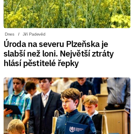
Dnes
Jiří Padevěd
Úroda na severu Plzeňska je
slabší než loni. Největší ztráty
hlásí pěstitelé řepky