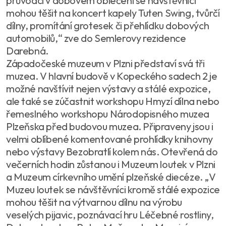
průvodci v dobovém oblečení se návštěvníci
mohou těšit na koncert kapely Tuten Swing, tvůrčí
dílny, promítání grotesek či přehlídku dobových
automobilů,“ zve do Semlerovy rezidence
Darebná.
Západočeské muzeum v Plzni představí svá tři
muzea. V hlavní budově v Kopeckého sadech 2 je
možné navštívit nejen výstavy a stálé expozice,
ale také se zúčastnit workshopu Hmyzí dílna nebo
řemeslného workshopu Národopisného muzea
Plzeňska před budovou muzea. Připraveny jsou i
velmi oblíbené komentované prohlídky knihovny
nebo výstavy Bezobratlí kolem nás. Otevřená do
večerních hodin zůstanou i Muzeum loutek v Plzni
a Muzeum církevního umění plzeňské diecéze. „V
Muzeu loutek se návštěvníci kromě stálé expozice
mohou těšit na výtvarnou dílnu na výrobu
veselých pijavic, poznávací hru Léčebné rostliny,