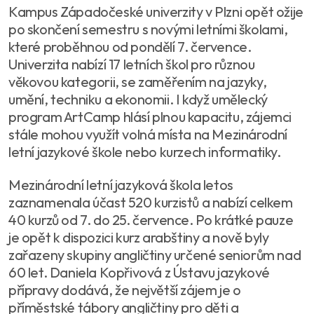
Kampus Západočeské univerzity v Plzni opět ožije
po skončení semestru s novými letními školami,
které proběhnou od pondělí 7. července.
Univerzita nabízí 17 letních škol pro různou
věkovou kategorii, se zaměřením na jazyky,
umění, techniku a ekonomii. I když umělecký
program ArtCamp hlásí plnou kapacitu, zájemci
stále mohou využít volná místa na Mezinárodní
letní jazykové škole nebo kurzech informatiky.
Mezinárodní letní jazyková škola letos
zaznamenala účast 520 kurzistů a nabízí celkem
40 kurzů od 7. do 25. července. Po krátké pauze
je opět k dispozici kurz arabštiny a nově byly
zařazeny skupiny angličtiny určené seniorům nad
60 let. Daniela Kopřivová z Ústavu jazykové
přípravy dodává, že největší zájem je o
příměstské tábory angličtiny pro děti a