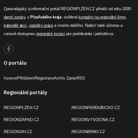
Zpravodajský a informační portál REGIONPLZEN.CZ přináší od roku 2000
denní zprávy
z
Plzeňského kraje
, ověřené
kontakty na regionální firmy
,
kalendář akcí
,
nabídky práce
a mnoho dalšího. Nabízí také účinnou a
cenově dostupnou
regionální inzerci
pro podnikatele i jednotlivce.
O portálu
Inzerce
Přihlášení
Registrace
Archiv Zpráv
RSS
Regionální portály
REGIONPLZEN.CZ
REGIONPARDUBICKO.CZ
REGIONZAPAD.CZ
REGIONVYSOCINA.CZ
REGIONJIH.CZ
REGIONBRNO.CZ