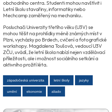
obchodního centra. Studenti mohou navštívit i
Letní školu stavařiny, informatiky nebo
Mechcamp zaměřený na mechaniku.
Posluchači Univerzity třetího věku (U3V) se
mohou těšit na prohlídky méně známých míst v
Plzni, vycházky po Brdech, cvičení a fotografické
workshopy. Magdalena Toušová, vedoucí U3V
ZČU, uvádí, že letní škola nabízí nejen vzdělávací
příležitosti, ale i možnost sociálního setkání a
aktivního prožití léta.
západočeská univerzita
letní školy
jazyky
umění
ekonomie
aliado