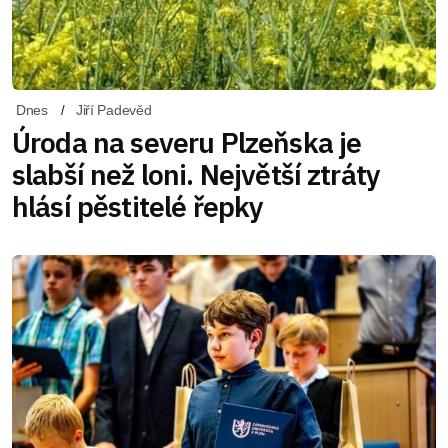
Dnes
Jiří Padevěd
Úroda na severu Plzeňska je
slabší než loni. Největší ztráty
hlásí pěstitelé řepky