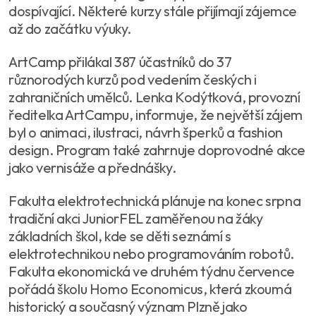
dospívající. Některé kurzy stále přijímají zájemce
až do začátku výuky.
ArtCamp přilákal 387 účastníků do 37
různorodých kurzů pod vedením českých i
zahraničních umělců. Lenka Kodýtková, provozní
ředitelka ArtCampu, informuje, že největší zájem
byl o animaci, ilustraci, návrh šperků a fashion
design. Program také zahrnuje doprovodné akce
jako vernisáže a přednášky.
Fakulta elektrotechnická plánuje na konec srpna
tradiční akci JuniorFEL zaměřenou na žáky
základních škol, kde se děti seznámí s
elektrotechnikou nebo programováním robotů.
Fakulta ekonomická ve druhém týdnu července
pořádá školu Homo Economicus, která zkoumá
historický a současný význam Plzně jako