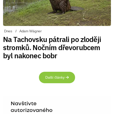
Dnes
Adam Wágner
Na Tachovsku pátrali po zloději
stromků. Nočním dřevorubcem
byl nakonec bobr
Další články