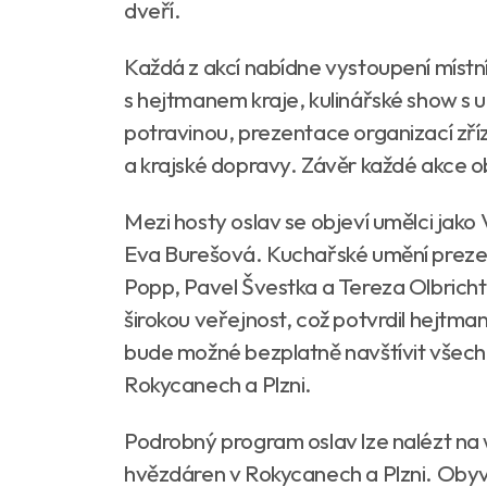
dveří.
Každá z akcí nabídne vystoupení místn
s hejtmanem kraje, kulinářské show s 
potravinou, prezentace organizací zří
a krajské dopravy. Závěr každé akce 
Mezi hosty oslav se objeví umělci jako
Eva Burešová. Kuchařské umění prezen
Popp, Pavel Švestka a Tereza Olbricht
širokou veřejnost, což potvrdil hejtman
bude možné bezplatně navštívit všechn
Rokycanech a Plzni.
Podrobný program oslav lze nalézt na
hvězdáren v Rokycanech a Plzni. Obyvat