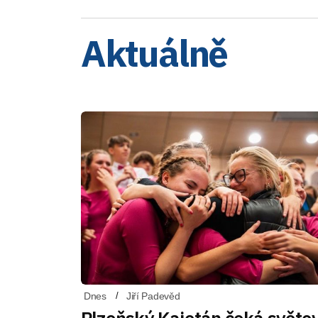
Aktuálně
Dnes
Jiří Padevěd