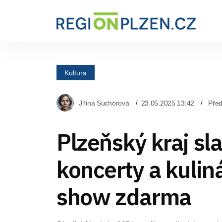
Kultura
Jiřina Suchorová
23.05.2025 13:42
Pře
Plzeňský kraj sla
koncerty a kulin
show zdarma