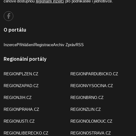
cenově dostupnou
regionální inzerci
pro podnikatele i jednotlivce.
O portálu
Inzerce
Přihlášení
Registrace
Archiv Zpráv
RSS
Regionální portály
REGIONPLZEN.CZ
REGIONPARDUBICKO.CZ
REGIONZAPAD.CZ
REGIONVYSOCINA.CZ
REGIONJIH.CZ
REGIONBRNO.CZ
REGIONPRAHA.CZ
REGIONZLIN.CZ
REGIONUSTI.CZ
REGIONOLOMOUC.CZ
REGIONLIBERECKO.CZ
REGIONOSTRAVA.CZ