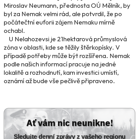
Miroslav Neumann, přednosta OÚ Mělník, by
byl za Nemak velmi rád, ale potvrdil, že po
počátečtní euforii zájem Nemaku mírně
ochabl.
U Nelahozevsi je 21hektarová průmyslová
zóna v oblasti, kde se těžily štěrkopísky. V
případě potřeby může být rozšířena. Nemak
podle našich informací pracuje na jedné
lokalitě a rozhodnutí, kam investici umístí,
oznámí až bude vše pečlivě připraveno.
Ať vám nic neunikne!
Sledujte denní zprávy z vašeho regionu