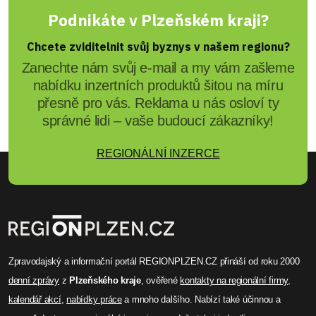
Podnikáte v Plzeňském kraji?
Chcete zviditelnit svůj byznys v našem regionu?
Zanechte nám svůj e-mail a my vám zašleme
nabídku inzertních produktů šitou na míru
přesně pro vás. Reklama u nás osloví ty
správné lidi – vaše budoucí zákazníky!
REGIONÁLNÍ INZERCE
Zpravodajský a informační portál REGIONPLZEN.CZ přináší od roku 2000
denní zprávy
z
Plzeňského kraje
, ověřené
kontakty na regionální firmy
,
kalendář akcí
,
nabídky práce
a mnoho dalšího. Nabízí také účinnou a