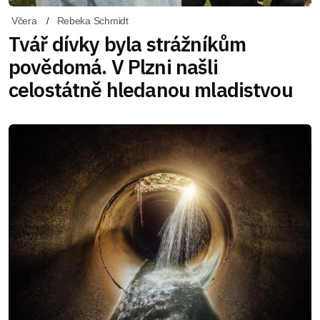
Včera
Rebeka Schmidt
Tvář dívky byla strážníkům
povědomá. V Plzni našli
celostátně hledanou mladistvou