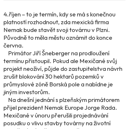
4.říjen – to je termín, kdy se má s konečnou
platností rozhodnout, zda mexická firma
Nemak bude stavět svoji továrnu v Plzni.
Původně to měla městu oznámit do konce
června.
Primátor Jiří Šneberger na prodloužení
termínu přistoupil. Pokud ale Mexičané svůj
projekt neoživí, půjde do zastupitelstva návrh
zrušit blokování 30 hektarů pozemků v
průmyslové zóně Borská pole a nabídne je
jiným investorům.
Na dnešní jednání s plzeňským primátorem
přijel prezident Nemak Europe Jorge Rada.
Mexičané v únoru přerušili projednávání
posudku o vlivu stavby továrny na životní