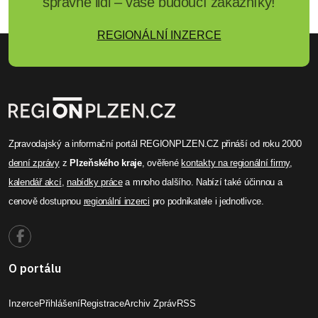
správné lidi – vaše budoucí zákazníky!
REGIONÁLNÍ INZERCE
Zpravodajský a informační portál REGIONPLZEN.CZ přináší od roku 2000
denní zprávy
z
Plzeňského kraje
, ověřené
kontakty na regionální firmy
,
kalendář akcí
,
nabídky práce
a mnoho dalšího. Nabízí také účinnou a
cenově dostupnou
regionální inzerci
pro podnikatele i jednotlivce.
O portálu
Inzerce
Přihlášení
Registrace
Archiv Zpráv
RSS