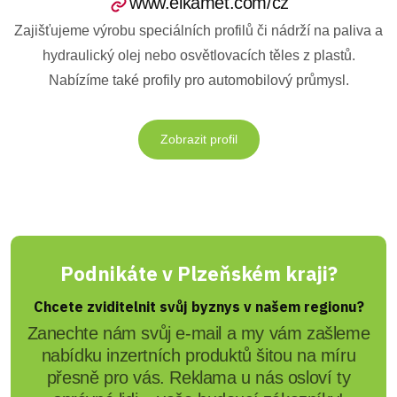
www.elkamet.com/cz
Zajišťujeme výrobu speciálních profilů či nádrží na paliva a
hydraulický olej nebo osvětlovacích těles z plastů.
Nabízíme také profily pro automobilový průmysl.
Zobrazit profil
Podnikáte v Plzeňském kraji?
Chcete zviditelnit svůj byznys v našem regionu?
Zanechte nám svůj e-mail a my vám zašleme
nabídku inzertních produktů šitou na míru
přesně pro vás. Reklama u nás osloví ty