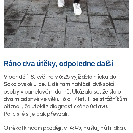
Ráno dva útěky, odpoledne další
V pondělí 18. května v 6:25 vyjížděla hlídka do
Sokolovské ulice. Lidé tam nahlásili dvě spící
osoby v panelovém domě. Ukázalo se, že šlo o
dva mladistvé ve věku 16 a 17 let. Ti se strážníkům
přiznali, že utekli z diagnostického ústavu.
Policisté si je pak převzali.
O několik hodin později, v 14:45, našla jiná hlídka u