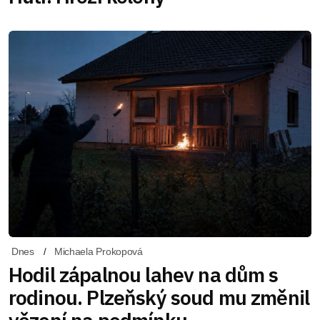
Dnes
Michaela Prokopová
Hodil zápalnou lahev na dům s
rodinou. Plzeňský soud mu změnil