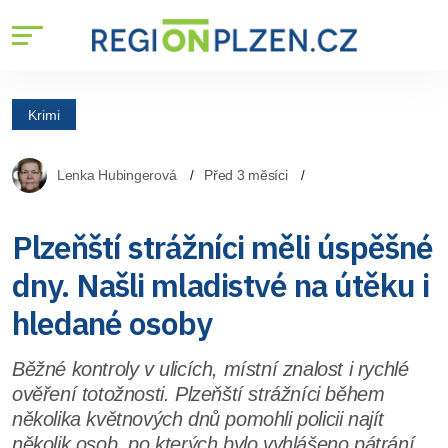
Krimi
Lenka Hubingerová
Před 3 měsíci
Plzeňští strážníci měli úspěšné
dny. Našli mladistvé na útěku i
hledané osoby
Běžné kontroly v ulicích, místní znalost i rychlé
ověření totožnosti. Plzeňští strážníci během
několika květnových dnů pomohli policii najít
několik osob, po kterých bylo vyhlášeno pátrání.