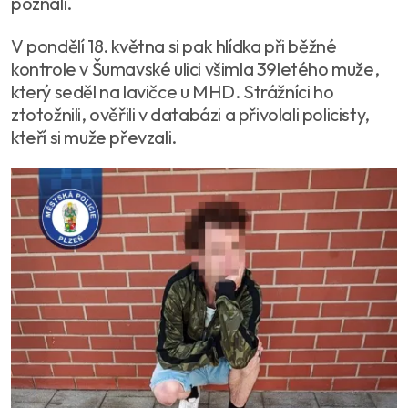
poznali.
V pondělí 18. května si pak hlídka při běžné
kontrole v Šumavské ulici všimla 39letého muže,
který seděl na lavičce u MHD. Strážníci ho
ztotožnili, ověřili v databázi a přivolali policisty,
kteří si muže převzali.