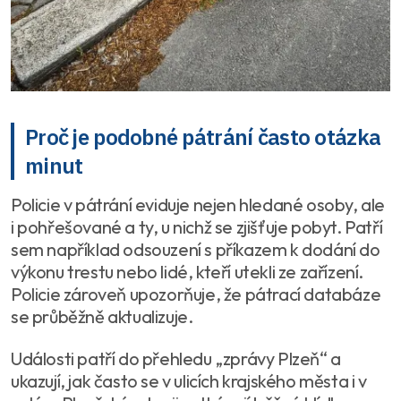
Proč je podobné pátrání často otázka
minut
Policie v pátrání eviduje nejen hledané osoby, ale
i pohřešované a ty, u nichž se zjišťuje pobyt. Patří
sem například odsouzení s příkazem k dodání do
výkonu trestu nebo lidé, kteří utekli ze zařízení.
Policie zároveň upozorňuje, že pátrací databáze
se průběžně aktualizuje.
Události patří do přehledu „zprávy Plzeň“ a
ukazují, jak často se v ulicích krajského města i v