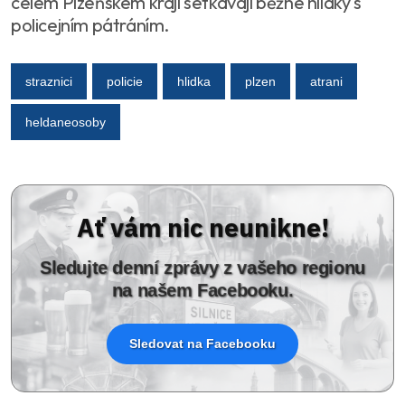
celém Plzeňském kraji setkávají běžné hlídky s
policejním pátráním.
straznici
policie
hlidka
plzen
atrani
heldaneosoby
Ať vám nic neunikne!
Sledujte denní zprávy z vašeho regionu
na našem Facebooku.
Sledovat na Facebooku