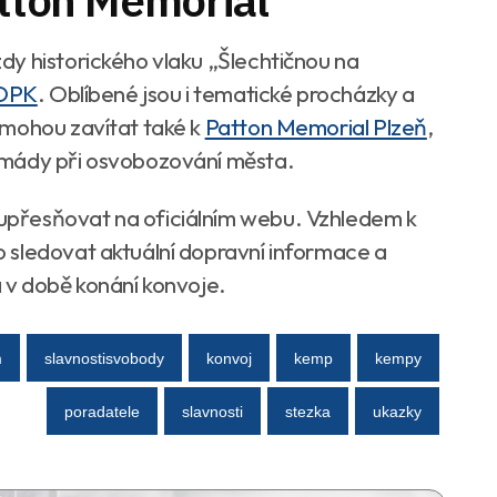
atton Memorial
y historického vlaku „Šlechtičnou na
DPK
. Oblíbené jsou i tematické procházky a
 mohou zavítat také k
Patton Memorial Plzeň
,
rmády při osvobozování města.
přesňovat na oficiálním webu. Vzhledem k
 sledovat aktuální dopravní informace a
 v době konání konvoje.
m
slavnostisvobody
konvoj
kemp
kempy
poradatele
slavnosti
stezka
ukazky