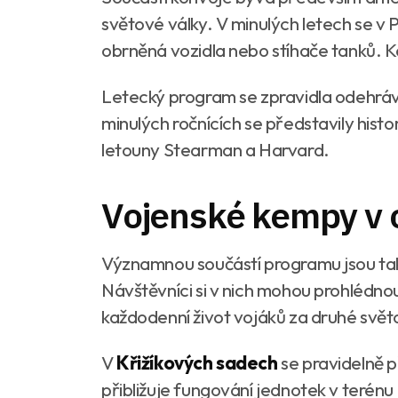
světové války. V minulých letech se v 
obrněná vozidla nebo stíhače tanků. Kon
Letecký program se zpravidla odehrává
minulých ročnících se představily hist
letouny Stearman a Harvard.
Vojenské kempy v 
Významnou součástí programu jsou tak
Návštěvníci si v nich mohou prohlédno
každodenní život vojáků za druhé svět
V
Křižíkových sadech
se pravidelně 
přibližuje fungování jednotek v terénu 