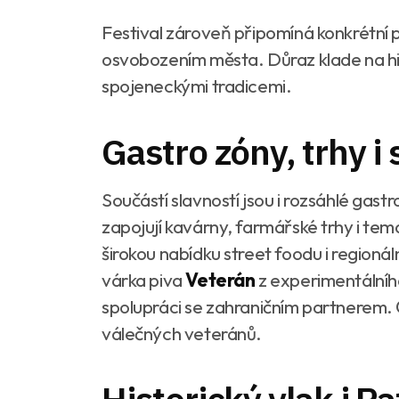
Festival zároveň připomíná konkrétní 
osvobozením města. Důraz klade na hi
spojeneckými tradicemi.
Gastro zóny, trhy i 
Součástí slavností jsou i rozsáhlé gas
zapojují kavárny, farmářské trhy i te
širokou nabídku street foodu i regioná
várka piva
Veterán
z experimentálního
spolupráci se zahraničním partnerem
válečných veteránů.