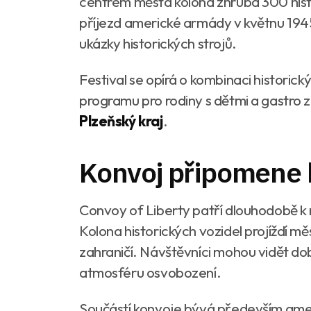
centrem města kolona zhruba 300 hist
příjezd americké armády v květnu 1945
ukázky historických strojů.
Festival se opírá o kombinaci historic
programu pro rodiny s dětmi a gastro 
Plzeňský kraj
.
Konvoj připomene 
Convoy of Liberty patří dlouhodobě k
Kolona historických vozidel projíždí mě
zahraničí. Návštěvníci mohou vidět do
atmosféru osvobození.
Součástí konvoje bývá především amer