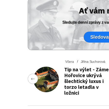
Ať vám 
Sledujte denní zprávy z 
Sledova
Včera
Jiřina Suchorová
Tip na výlet - Zám
Hořovice ukrývá
šlechtický luxus i
torzo letadla v
ložnici