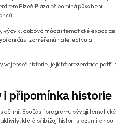
entrem Plzeň Plaza připomíná působení
jenců.
, výcvik, dobová móda i tematické expozice
ybí ani část zaměřená na letectvo a
y vojenské historie, jejichž prezentace patří k
 i připomínka historie
y s dětmi. Součástí programu bývají tematické
ktivity, které přibližují historii srozumitelnou