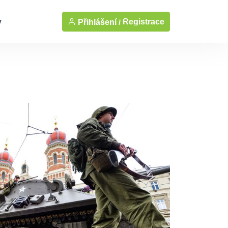
y
Registrace
Přihlášení /