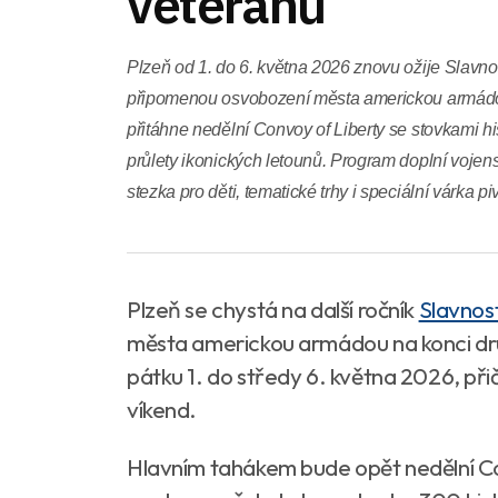
veteránů
Plzeň od 1. do 6. května 2026 znovu ožije Slavno
připomenou osvobození města americkou armádou
přitáhne nedělní Convoy of Liberty se stovkami his
průlety ikonických letounů. Program doplní voje
stezka pro děti, tematické trhy i speciální várka p
Plzeň se chystá na další ročník
Slavnos
města americkou armádou na konci dr
pátku 1. do středy 6. května 2026, př
víkend.
Hlavním tahákem bude opět nedělní Con