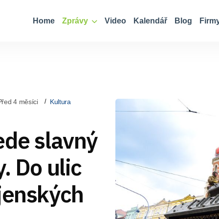
Home
Zprávy
Video
Kalendář
Blog
Firm
Před 4 měsíci
Kultura
ede slavný
. Do ulic
ojenských