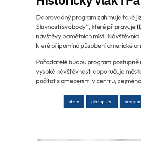
Historický vlak i P
Doprovodný program zahrnuje také jízd
Slavnosti svobody“, které připravuje
I
návštěvy pamětních míst.
Návštěvníci
které připomíná působení americké a
Pořadatelé budou program postupně u
vysoké návštěvnosti doporučuje město
počítat s omezeními v centru, zejména
plzen
plazaplzen
progra