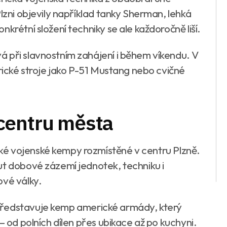
Plzni objevily například tanky Sherman, lehká
krétní složení techniky se ale každoročně liší.
 při slavnostním zahájení i během víkendu. V
orické stroje jako P-51 Mustang nebo cvičné
centru města
é vojenské kempy rozmístěné v centru Plzně.
ut dobové zázemí jednotek, techniku i
ové války.
představuje kemp americké armády, který
– od polních dílen přes ubikace až po kuchyni.