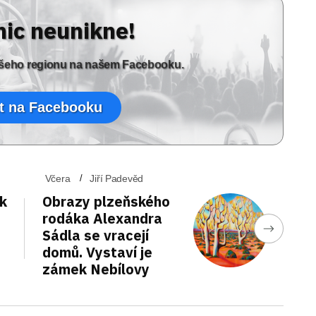
nic neunikne!
vašeho regionu na našem Facebooku.
t na Facebooku
Včera
Jiří Padevěd
ek
Obrazy plzeňského
rodáka Alexandra
Sádla se vracejí
domů. Vystaví je
zámek Nebílovy