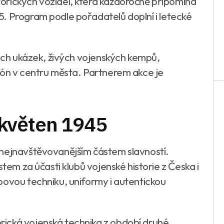
orických vozidel, která každoročně připomíná
. Program podle pořadatelů doplní i letecké
kých ukázek, živých vojenských kempů,
zón v centru města. Partnerem akce je
květen 1945
 nejnavštěvovanějším částem slavností.
stem za účasti klubů vojenské historie z Česka i
bovou techniku, uniformy i autentickou
ická vojenská technika z období druhé