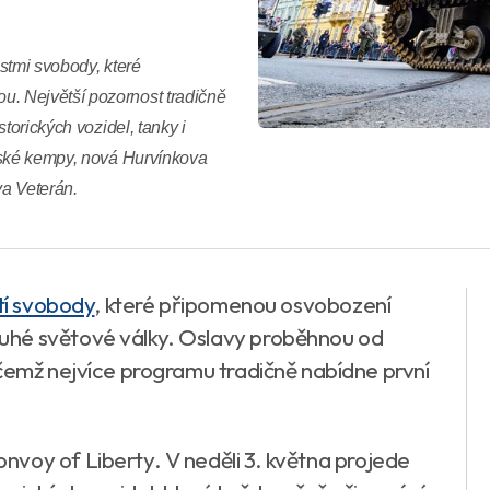
stmi svobody, které
. Největší pozornost tradičně
torických vozidel, tanky i
nské kempy, nová Hurvínkova
iva Veterán.
tí svobody
, které připomenou osvobození
uhé světové války. Oslavy proběhnou od
ičemž nejvíce programu tradičně nabídne první
voy of Liberty. V neděli 3. května projede